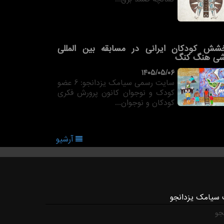
شش کودکان ایرانی در مسابقه بین المللی
شی هنگ کنگ
۱۴۰۵/۰۵/۰۶
سایت رسمی سیامک یزدانجو: 6 عضو
کودک و نوجوان کانون پرورش فکری
کودکان و نوجوان...
آرشیو
 سیامک یزدانجو
جو