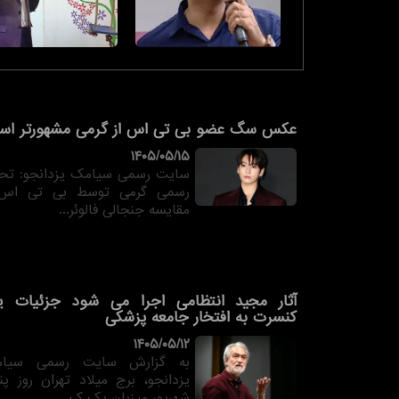
عکس سگ عضو بی تی اس از گرمی مشهورتر ا
۱۴۰۵/۰۵/۱۵
سایت رسمی سیامک یزدانجو: تحر
رسمی گرمی توسط بی تی اس
مقایسه جنجالی فالوئر...
آثار مجید انتظامی اجرا می شود جزئیات 
کنسرت به افتخار جامعه پزشکی
۱۴۰۵/۰۵/۱۲
به گزارش سایت رسمی سیا
یزدانجو، برج میلاد تهران روز پن
شهریور میزبان یک ک...