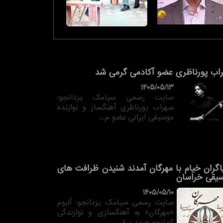
اب پورناظری عضو آکادمی گرمی شد
۱۴۰۵/۰۵/۱۳
سایت رسمی سیامک یزدانجو:
سهراب پورناظری آهنگساز و نوازنده
موسیقی ایرانی عضو م...
اگران خیام با مهرگان آمدند شنیدن ظرافت های
یقی خراسان
۱۴۰۵/۰۵/۱۰
سایت رسمی سیامک یزدانجو: آلبوم
«مهرگان» به آهنگسازی و نوازندگی
کمانچه صمد برق...