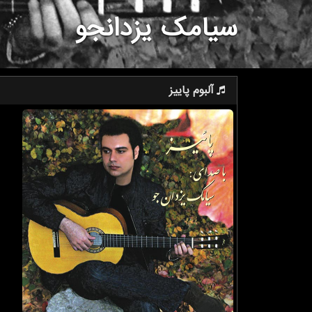
سیامک یزدانجو
آلبوم پاییز