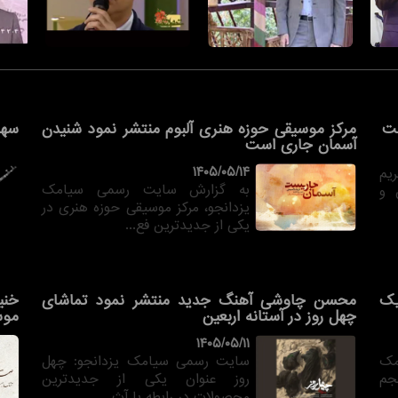
ست
مرکز موسیقی حوزه هنری آلبوم منتشر نمود شنیدن
سهر
آسمان جاری است
۱۴۰۵/۰۵/۱۴
یم
به گزارش سایت رسمی سیامک
 و
یزدانجو، مرکز موسیقی حوزه هنری در
یکی از جدیدترین فع...
یک
محسن چاوشی آهنگ جدید منتشر نمود تماشای
خنی
چهل روز در آستانه اربعین
موس
۱۴۰۵/۰۵/۱۱
مک
سایت رسمی سیامک یزدانجو: چهل
جم
روز عنوان یکی از جدیدترین
محصولات در رابطه با آث...