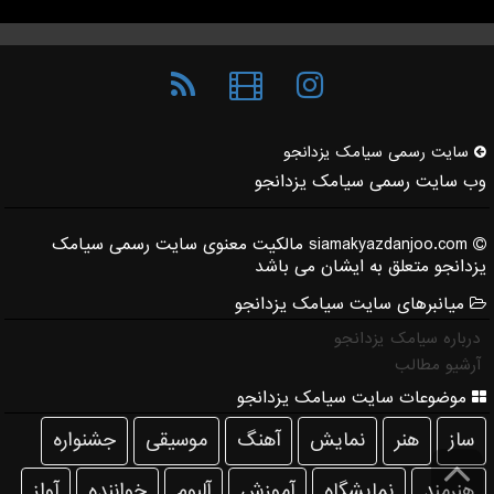
سایت رسمی سیامك یزدانجو
وب سایت رسمی سیامک یزدانجو
siamakyazdanjoo.com مالکیت معنوی سایت رسمی سیامک
یزدانجو متعلق به ایشان می باشد
میانبرهای سایت سیامک یزدانجو
درباره سیامک یزدانجو
آرشیو مطالب
موضوعات سایت سیامک یزدانجو
ساز
هنر
نمایش
آهنگ
موسیقی
جشنواره
هنرمند
نمایشگاه
آموزش
آلبوم
خواننده
آواز