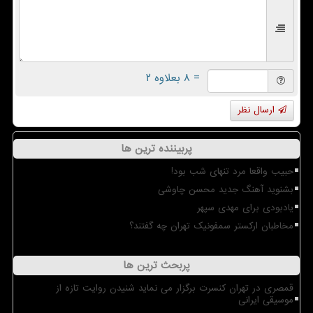
= ۸ بعلاوه ۲
ارسال نظر
پربیننده ترین ها
حبیب واقعا مرد تنهای شب بود!
بشنوید آهنگ جدید محسن چاوشی
یادبودی برای مهدی سپهر
مخاطبان ارکستر سمفونیک تهران چه گفتند؟
پربحث ترین ها
قمصری در تهران کنسرت برگزار می نماید شنیدن روایت تازه از
موسیقی ایرانی