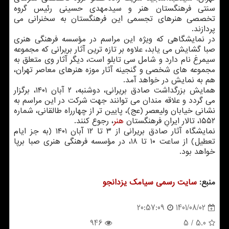
سنتی فرهنگستان هنر و سیدمهدی حسینی رئیس گروه
تخصصی هنرهای تجسمی این فرهنگستان به سخنرانی می
پردازند.
در نمایشگاهی که ویژه این مراسم در مؤسسه فرهنگی هنری
صبا گشایش می یابد، علاوه بر تازه ترین آثار بریرانی که مجموعه
سیمرغ نام دارد و شامل سی تابلو است، دیگر آثار وی متعلق به
مجموعه های شخصی و گنجینه آثار موزه هنرهای معاصر تهران،
هم به نمایش در خواهد آمد.
همایش بزرگداشت صادق بریرانی، دوشنبه، ۲ آبان ۱۴۰۱، برگزار
می گردد و علاقه مندان می توانند جهت شرکت در این مراسم به
نشانی خیابان ولیعصر (عج)، پایین تر از چهارراه طالقانی، شماره
۱۵۵۲، تالار ایرانِ فرهنگستان
هنر
، رجوع کنند.
نمایشگاه آثار صادق بریرانی از ۳ تا ۱۲ آبان ۱۴۰۱ (به جز ایام
تعطیل) از ساعت ۱۰ تا ۱۸، در مؤسسه فرهنگی هنری صبا برپا
خواهد بود.
منبع:
سایت رسمی سیامك یزدانجو
1401/08/02
20:57:09
946
/ 5
5.0