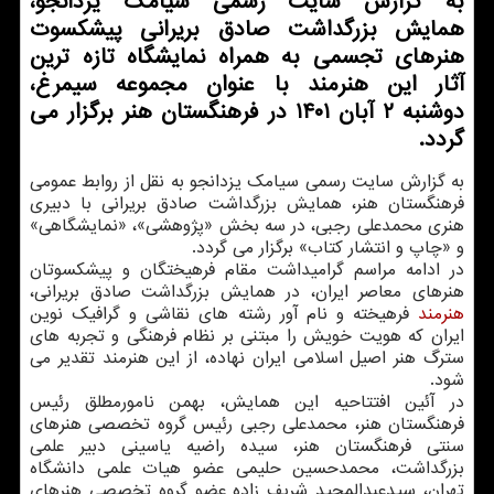
به گزارش سایت رسمی سیامک یزدانجو،
همایش بزرگداشت صادق بریرانی پیشکسوت
هنرهای تجسمی به همراه نمایشگاه تازه ترین
آثار این هنرمند با عنوان مجموعه سیمرغ،
دوشنبه ۲ آبان ۱۴۰۱ در فرهنگستان هنر برگزار می
گردد.
به گزارش سایت رسمی سیامک یزدانجو به نقل از روابط عمومی
فرهنگستان هنر، همایش بزرگداشت صادق بریرانی با دبیری
هنری محمدعلی رجبی، در سه بخش «پژوهشی»، «نمایشگاهی»
و «چاپ و انتشار کتاب» برگزار می گردد.
در ادامه مراسم گرامیداشت مقام فرهیختگان و پیشکسوتان
هنرهای معاصر ایران، در همایش بزرگداشت صادق بریرانی،
هنرمند
فرهیخته و نام آور رشته های نقاشی و گرافیک نوین
ایران که هویت خویش را مبتنی بر نظام فرهنگی و تجربه های
سترگ هنر اصیل اسلامی ایران نهاده، از این هنرمند تقدیر می
شود.
در آئین افتتاحیه این همایش، بهمن نامورمطلق رئیس
فرهنگستان هنر، محمدعلی رجبی رئیس گروه تخصصی هنرهای
سنتی فرهنگستان هنر، سیده راضیه یاسینی دبیر علمی
بزرگداشت، محمدحسین حلیمی عضو هیات علمی دانشگاه
تهران، سیدعبدالمجید شریف زاده عضو گروه تخصصی هنرهای