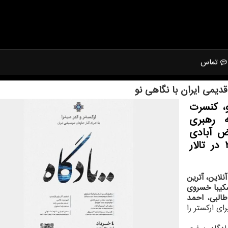
تماس
یمی ایران با نگاهی نو
، کنسرت
ه رهبری
ض آبادی
دوشنبه (چهارم خردادماه) ساعت ۲۱: ۳۰ در تالار
لاین، آترین
کیبا خسروی
البی
،
احمد
ای ارکستر را