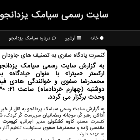
سایت رسمی سیامك یزدانجو
خانه
آرشیو
درباره سیامک یزدانجو
کنسرت یادگاه سفری به تصنیف های جاودان قد
به گزارش سایت رسمی سیامک یزدانجو
ارکستر «میترا» با عنوان «یادگاه» ب
محمدرضا صفوی و خوانندگی هادی فی
وحدت برگزار می گردد.
به گزارش سایت رسمی سیامک یزدانجو به نقل از خبر آن
آدالان
رهبر کُر،
مرجانه رمضانیان
سرپرست کُر کودک،
ش
کنسرت مستر،
کاوه کشکولی
مدیر اجرائی،
کیومرث ط
مقدسی زاده
و
محمدرضا صفوی
مسئولیت تنظیم آثار بر
به عهده دارند.