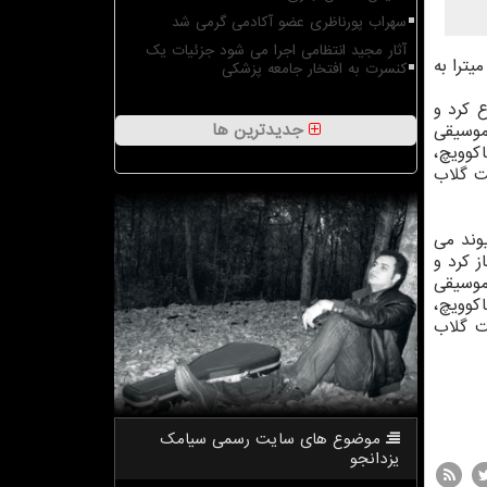
سهراب پورناظری عضو آکادمی گرمی شد
آثار مجید انتظامی اجرا می شود جزئیات یک
یترا به
کنسرت به افتخار جامعه پزشکی
روع کرد و
جدیدترین ها
موسیقی
کوویچ،
ت گلاب
یوند می
غاز کرد و
موسیقی
کوویچ،
ت گلاب
موضوع های سایت رسمی سیامك
یزدانجو