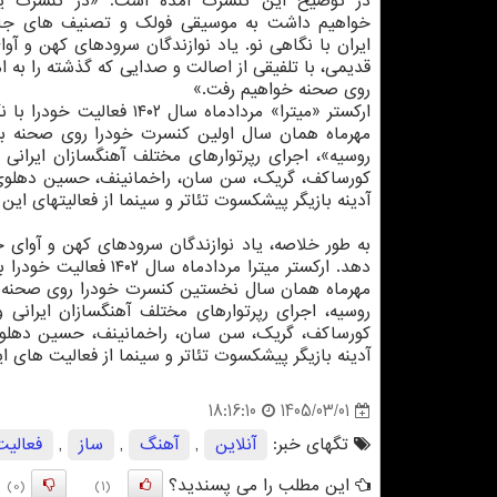
در توصیح این کنسرت آمده است: «در کنسرت یا
خواهیم داشت به موسیقی فولک و تصنیف های جا
ایران با نگاهی نو. یاد نوازندگان سرودهای کهن و آوا
قدیمی، با تلفیقی از اصالت و صدایی که گذشته را به ا
روی صحنه خواهیم رفت.»
ارکستر «میترا» مردادماه
مهرماه همان سال اولین کنسرت خودرا روی صحنه بر
روسیه»، اجرای رپرتوارهای مختلف آهنگسازان ایران
کورساکف، گریک، سن سان، راخمانینف، حسین دهلوی
آدینه بازیگر پیشکسوت تئاتر و سینما از فعالیتهای این
به طور خلاصه، یاد نوازندگان سرودهای کهن و آوای خو
دهد. ارکستر میترا مرد
مهرماه همان سال نخستین کنسرت خودرا روی صحنه ب
روسیه، اجرای رپرتوارهای مختلف آهنگسازان ایران
کورساکف، گریک، سن سان، راخمانینف، حسین دهلوی
آدینه بازیگر پیشکسوت تئاتر و سینما از فعالیت های ا
1405/03/01
18:16:10
تگهای خبر:
آنلاین
,
آهنگ
,
ساز
,
فعالیت
این مطلب را می پسندید؟
(0)
(1)