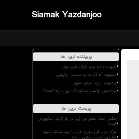
Siamak Yazdanjoo
پربیننده ترین ها
حبیب واقعا مرد تنهای شب بود!
بشنوید آهنگ جدید محسن چاوشی
یادبودی برای مهدی سپهر
مخاطبان ارکستر سمفونیک تهران چه گفتند؟
پربحث ترین ها
عکس سگ عضو بی تی اس از گرمی مشهورتر
است
مرکز موسیقی حوزه هنری آلبوم منتشر نمود
شنیدن آسمان جاری است