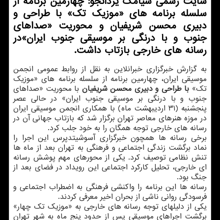
سایت رسمی سیامک یزدانجو: چهارمین برنامه از
سلسله برنامه های «موزیک تک» با طراحی و
دبیری محسن شریفیان و محوریت «صداهای
جنوب و با درنگی بر موسیقی جنوب ایران»در
رسانه های خارجی بازتاب داشت.
به گزارش خبرگزاری خبرانلاین به نقل از روابط عمومی انجمن
موسیقی ایران، چهارمین برنامه از سلسله برنامه های «موزیک
تک»
با طراحی و دبیری محسن شریفیان
با محوریت «صداهای
جنوب و با درنگی بر موسیقی جنوب ایران» در حالی عصر
پنجشنبه (۳۱ اردیبهشت ماه) با همکاری انجمن موسیقی ایران
در موزه هنرهای معاصر تهران برگزار شد که بازتاب جهانی آن در
رسانه های خارجی توجه همگان را به خود جلب کرد.
برخی رسانه ها همچون خبرگزاری آسوشیتدپرس این اجرا را
نماد برگشت زندگی اجتماعی و فرهنگی به تهران بعد از ماه ها
تنش نظامی توصیف کرد. یکی از محورهای مهم پوشش رسانه
ای خارجی، تحلیل کارکرد اجتماعی این رویداد در فضای بعد از
جنگ بود.
رسانه ها این برنامه را واکنشی فرهنگی به اضطراب اجتماعی و
فرسودگی روانی ناشی از بحران اخیر معرفی کردند.
یکی از دلیلهای توجه رسانه های خارجی به «موزیک تک چهار»
برگشت اجراهای موسیقی پس از حدود پنج ماه به شهر تهران