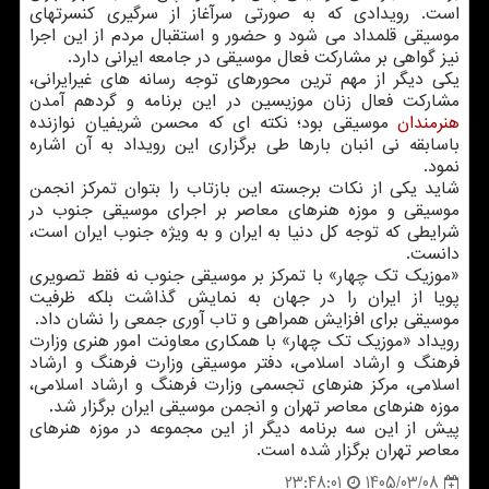
است. رویدادی که به صورتی سرآغاز از سرگیری کنسرتهای
موسیقی قلمداد می شود و حضور و استقبال مردم از این اجرا
نیز گواهی بر مشارکت فعال موسیقی در جامعه ایرانی دارد.
یکی دیگر از مهم ترین محورهای توجه رسانه های غیرایرانی،
مشارکت فعال زنان موزیسین در این برنامه و گردهم آمدن
هنرمندان
موسیقی بود؛ نکته ای که محسن شریفیان نوازنده
باسابقه نی انبان بارها طی برگزاری این رویداد به آن اشاره
نمود.
شاید یکی از نکات برجسته این بازتاب را بتوان تمرکز انجمن
موسیقی و موزه هنرهای معاصر بر اجرای موسیقی جنوب در
شرایطی که توجه کل دنیا به ایران و به ویژه جنوب ایران است،
دانست.
«موزیک تک چهار» با تمرکز بر موسیقی جنوب نه فقط تصویری
پویا از ایران را در جهان به نمایش گذاشت بلکه ظرفیت
موسیقی برای افزایش همراهی و تاب آوری جمعی را نشان داد.
رویداد «موزیک تک چهار» با همکاری معاونت امور هنری وزارت
فرهنگ و ارشاد اسلامی، دفتر موسیقی وزارت فرهنگ و ارشاد
اسلامی، مرکز هنرهای تجسمی وزارت فرهنگ و ارشاد اسلامی،
موزه هنرهای معاصر تهران و انجمن موسیقی ایران برگزار شد.
پیش از این سه برنامه دیگر از این مجموعه در موزه هنرهای
معاصر تهران برگزار شده است.
1405/03/08
23:48:01