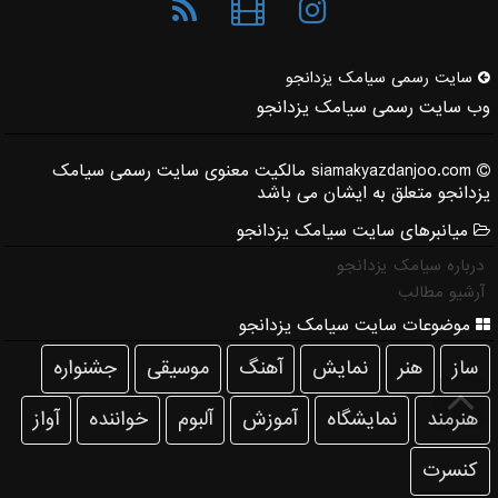
سایت رسمی سیامك یزدانجو
وب سایت رسمی سیامک یزدانجو
siamakyazdanjoo.com مالکیت معنوی سایت رسمی سیامک
یزدانجو متعلق به ایشان می باشد
میانبرهای سایت سیامک یزدانجو
درباره سیامک یزدانجو
آرشیو مطالب
موضوعات سایت سیامک یزدانجو
ساز
هنر
نمایش
آهنگ
موسیقی
جشنواره
هنرمند
نمایشگاه
آموزش
آلبوم
خواننده
آواز
كنسرت