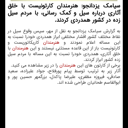
سیامك یزدانجو: هنرمندان كارتونیست با خلق
آثاری درباره سیل و كمك رسانی، با مردم سیل
زده در كشور همدردی كردند.
به گزارش سیامك یزدانجو به نقل از مهر، سپس وقوع سیل در
نقاط مختلف كشور اقشار مختلفی ابراز همدردی خودرا نسبت به
این مساله اعلام نمودند و
هنرمندان
كاریكاتوریست و
كارتونیست باز از این قاعده مستثنی نیستند و این
هنرمندان
با
خلق آثاری، همدردی خودرا نسبت به این مساله با مردم سیل
زده كشور ابراز كردند.
برخی از كارتون های این
هنرمندان
را در زیر مشاهده می كنید.
آثار زیر به ترتیب توسط پیام پورفلاح، جواد علیزاده، سعید
صادقی، فیروزه مظفری، علیرضا پاكدل، بزرگمهر حسین پور و
ابوالقاسم طحانیان طراحی شده اند.