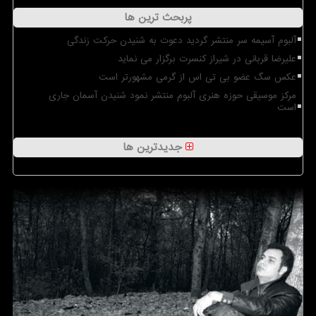
پربحث ترین ها
آلبوم آسیمه سر منتشر گردید دعوت به شنیدن حرکت زندگی
علیرضا قربانی در شیراز کنسرت برگزار می نماید
عکس سگ عضو بی تی اس از گرمی مشهورتر است
مرکز موسیقی حوزه هنری آلبوم منتشر نمود شنیدن آسمان جاری
است
جدیدترین ها