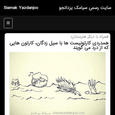
سایت رسمی سیامك یزدانجو
Siamak Yazdanjoo
منو
همراه با دیگر هنرمندان؛
همدردی كارتونیست ها با سیل زدگان، كارتون هایی
كه از درد می گویند