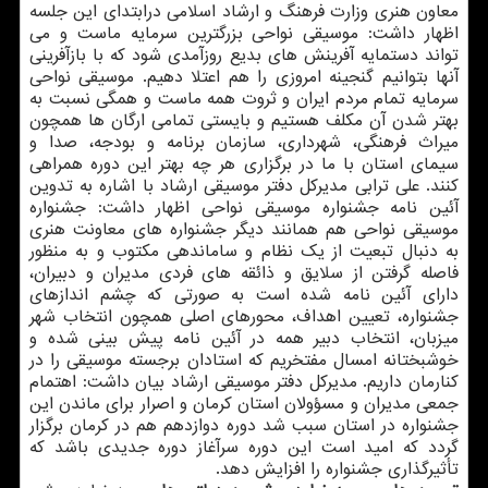
معاون هنری وزارت فرهنگ و ارشاد اسلامی درابتدای این جلسه
اظهار داشت: موسیقی نواحی بزرگترین سرمایه ماست و می
تواند دستمایه آفرینش های بدیع روزآمدی شود كه با بازآفرینی
آنها بتوانیم گنجینه امروزی را هم اعتلا دهیم. موسیقی نواحی
سرمایه تمام مردم ایران و ثروت همه ماست و همگی نسبت به
بهتر شدن آن مكلف هستیم و بایستی تمامی ارگان ها همچون
میراث فرهنگی، شهرداری، سازمان برنامه و بودجه، صدا و
سیمای استان با ما در برگزاری هر چه بهتر این دوره همراهی
كنند. علی ترابی مدیركل دفتر موسیقی ارشاد با اشاره به تدوین
آئین نامه جشنواره موسیقی نواحی اظهار داشت: جشنواره
موسیقی نواحی هم همانند دیگر جشنواره های معاونت هنری
به دنبال تبعیت از یك نظام و ساماندهی مكتوب و به منظور
فاصله گرفتن از سلایق و ذائقه های فردی مدیران و دبیران،
دارای آئین نامه شده است به صورتی كه چشم اندازهای
جشنواره، تعیین اهداف، محورهای اصلی همچون انتخاب شهر
میزبان، انتخاب دبیر همه در آئین نامه پیش بینی شده و
خوشبختانه امسال مفتخریم كه استادان برجسته موسیقی را در
كنارمان داریم. مدیركل دفتر موسیقی ارشاد بیان داشت: اهتمام
جمعی مدیران و مسؤولان استان كرمان و اصرار برای ماندن این
جشنواره در استان سبب شد دوره دوازدهم هم در كرمان برگزار
گردد كه امید است این دوره سرآغاز دوره جدیدی باشد كه
تأثیرگذاری جشنواره را افزایش دهد.