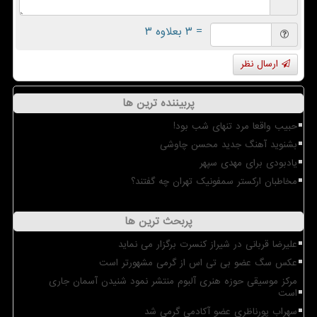
= ۳ بعلاوه ۳
ارسال نظر
پربیننده ترین ها
حبیب واقعا مرد تنهای شب بود!
بشنوید آهنگ جدید محسن چاوشی
یادبودی برای مهدی سپهر
مخاطبان ارکستر سمفونیک تهران چه گفتند؟
پربحث ترین ها
علیرضا قربانی در شیراز کنسرت برگزار می نماید
عکس سگ عضو بی تی اس از گرمی مشهورتر است
مرکز موسیقی حوزه هنری آلبوم منتشر نمود شنیدن آسمان جاری
است
سهراب پورناظری عضو آکادمی گرمی شد