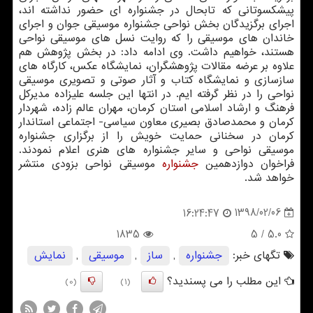
پیشكسوتانی كه تابحال در جشنواره ای حضور نداشته اند،
اجرای برگزیدگان بخش نواحی جشنواره موسیقی جوان و اجرای
خاندان های موسیقی را كه روایت نسل های موسیقی نواحی
هستند، خواهیم داشت. وی ادامه داد: در بخش پژوهش هم
علاوه بر عرضه مقالات پژوهشگران، نمایشگاه عكس، كارگاه های
سازسازی و نمایشگاه كتاب و آثار صوتی و تصویری موسیقی
نواحی را در نظر گرفته ایم. در انتها این جلسه علیزاده مدیركل
فرهنگ و ارشاد اسلامی استان كرمان، مهران عالم زاده، شهردار
كرمان و محمدصادق بصیری معاون سیاسی- اجتماعی استاندار
كرمان در سخنانی حمایت خویش را از برگزاری جشنواره
موسیقی نواحی و سایر جشنواره های هنری اعلام نمودند.
فراخوان دوازدهمین
جشنواره
موسیقی نواحی بزودی منتشر
خواهد شد.
1398/02/06
16:24:47
1835
/ 5
5.0
تگهای خبر:
جشنواره
,
ساز
,
موسیقی
,
نمایش
این مطلب را می پسندید؟
(0)
(1)