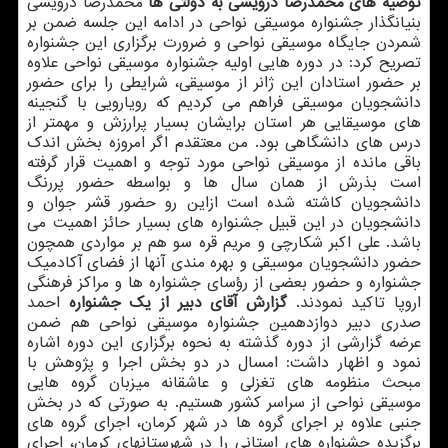
توصیه های محمدرضا درویشی به دولتی ها
محمدرضا درویشی
بنیانگذار جشنواره موسیقی نواحی در ادامه این جلسه ضمن بر
شمردن جایگاه موسیقی نواحی و ضرورت برگزاری این جشنواره
تصریح كرد: در دوره هایی اولیه جشنواره موسیقی نواحی علاوه
بر حضور استادان این ژانر از موسیقی، شرایطی را برای حضور
دانشجویان موسیقی فراهم می كردیم كه رویارویی با گنجینه
های موسیقایی هر استان برایشان بسیار پرارزش و مهمتر از
درس های دانشگاهی بود. من معتقدم اگر امروزه بخش اندك
باقی مانده از موسیقی نواحی مورد توجه و اهمیت قرار گرفته
است بذرش از همان سال ها و بواسطه حضور پررنگ
دانشجویان كاشته شده است ازاین رو حضور قشر جوان و
دانشجویان در این قبیل جشنواره های بسیار حائز اهمیت می
باشد. علی اكبر شكارچی و مریم قره سو هم بر مواردی همچون
حضور دانشجویان موسیقی و بهره مندی آنها از فضای آكادمیك
جشنواره و حضور بعضی از رؤسای جشنواره ها و مراكز فرهنگی
اروپا تاكید نمودند.
گزارش آقای دبیر از یك جشنواره
احمد
صدری دبیر دوازدهمین جشنواره موسیقی نواحی هم ضمن
عرضه گزارشی از دوره گذشته به نحوه برگزاری این دوره اشاره
نمود و اظهار داشت: امسال در دو بخش اجرا و پژوهش با
مبحث منظومه های تغزلی و عاشقانه میزبان گروه هایی
موسیقی نواحی از سراسر كشور هستیم. به صورتی كه در بخش
جنبی علاوه بر اجرای گروه ها در شهر كرمان، اجرای گروه های
برگزیده جشنواره های استانی را در شهرستانهای كرمان، اجرای