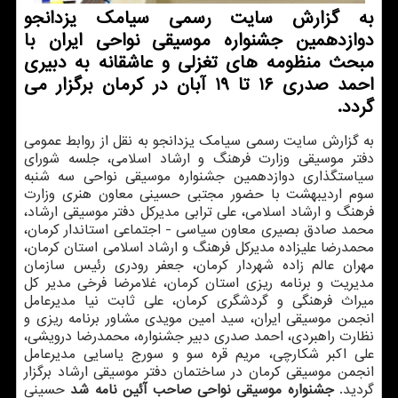
به گزارش سایت رسمی سیامك یزدانجو
دوازدهمین جشنواره موسیقی نواحی ایران با
مبحث منظومه های تغزلی و عاشقانه به دبیری
احمد صدری ۱۶ تا ۱۹ آبان در كرمان برگزار می
گردد.
به گزارش سایت رسمی سیامك یزدانجو به نقل از روابط عمومی
دفتر موسیقی وزارت فرهنگ و ارشاد اسلامی، جلسه شورای
سیاستگذاری دوازدهمین جشنواره موسیقی نواحی سه شنبه
سوم اردیبهشت با حضور مجتبی حسینی معاون هنری وزارت
فرهنگ و ارشاد اسلامی، علی ترابی مدیركل دفتر موسیقی ارشاد،
محمد صادق بصیری معاون سیاسی - اجتماعی استاندار كرمان،
محمدرضا علیزاده مدیركل فرهنگ و ارشاد اسلامی استان كرمان،
مهران عالم زاده شهردار كرمان، جعفر رودری رئیس سازمان
مدیریت و برنامه ریزی استان كرمان، غلامرضا فرخی مدیر كل
میراث فرهنگی و گردشگری كرمان، علی ثابت نیا مدیرعامل
انجمن موسیقی ایران، سید امین مویدی مشاور برنامه ریزی و
نظارت راهبردی، احمد صدری دبیر جشنواره، محمدرضا درویشی،
علی اكبر شكارچی، مریم قره سو و سورج یاسایی مدیرعامل
انجمن موسیقی كرمان در ساختمان دفتر موسیقی ارشاد برگزار
گردید.
جشنواره موسیقی نواحی صاحب آئین نامه شد
حسینی