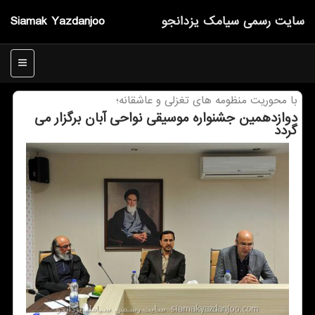
سایت رسمی سیامك یزدانجو
Siamak Yazdanjoo
منو
با محوریت منظومه های تغزلی و عاشقانه؛
دوازدهمین جشنواره موسیقی نواحی آبان برگزار می
گردد