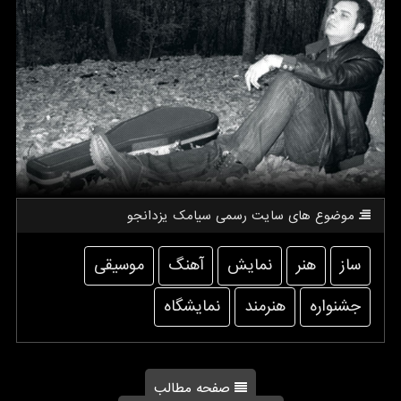
موضوع های سایت رسمی سیامك یزدانجو
ساز
هنر
نمایش
آهنگ
موسیقی
جشنواره
هنرمند
نمایشگاه
صفحه مطالب