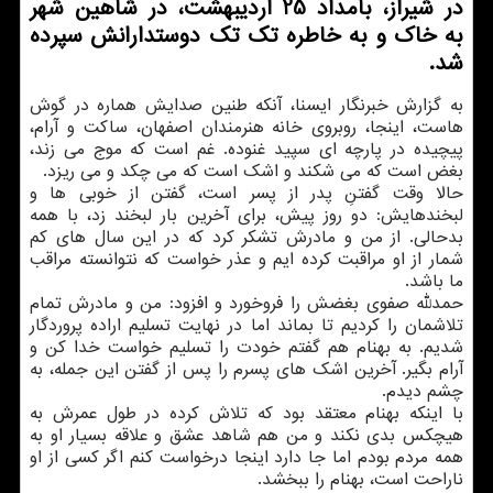
در شیراز، بامداد 25 اردیبهشت، در شاهین شهر
به خاك و به خاطره تك تك دوستدارانش سپرده
شد.
به گزارش خبرنگار ایسنا، آنكه طنین صدایش هماره در گوش
هاست، اینجا، روبروی خانه هنرمندان اصفهان، ساكت و آرام،
پیچیده در پارچه ای سپید غنوده. غم است كه موج می زند،
بغض است كه می شكند و اشك است كه می چكد و می ریزد.
حالا وقت گفتنِ پدر از پسر است، گفتن از خوبی ها و
لبخندهایش: دو روز پیش، برای آخرین بار لبخند زد، با همه
بدحالی. از من و مادرش تشكر كرد كه در این سال های كم
شمار از او مراقبت كرده ایم و عذر خواست كه نتوانسته مراقب
ما باشد.
حمدلله صفوی بغضش را فروخورد و افزود: من و مادرش تمام
تلاشمان را كردیم تا بماند اما در نهایت تسلیم اراده پروردگار
شدیم. به بهنام هم گفتم خودت را تسلیم خواست خدا كن و
آرام بگیر. آخرین اشك های پسرم را پس از گفتن این جمله، به
چشم دیدم.
با اینكه بهنام معتقد بود كه تلاش كرده در طول عمرش به
هیچكس بدی نكند و من هم شاهد عشق و علاقه بسیار او به
همه مردم بودم اما جا دارد اینجا درخواست كنم اگر كسی از او
ناراحت است، بهنام را ببخشد.