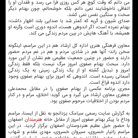
می دانم كه وقت كوچ هر كس روزی فرا می رسد و فقدان او را
اتفاقی ناخوشایند نمی دانم. بلكه خوشحالم، چون بهنام دیگر
سخت و سنگین نفس نمی كشد.
صدای شیون و گریه كه كمتر شد با صدایی بلند اظهار داشت:
بهنام نمرده است، اگر اندوهی هست، اندوه دوری است وگرنه او
همیشه، با آهنگ هایش در بین مردم زندگی می كند.
معاون فرهنگی هنری اداره كل ارشاد هم در این مراسم، اینگونه
سخن راند؛ آنها هم در شادی مردم و هم در غم مردم حضور
دارند و حضور در چنین جمعیت عظیمی هم نشان از این مورد
دارد. مبحث بهنام صفوی امروز مرگ نیست بلكه فقط زندگی
امروز و تبدیل گشته او از یك زندگی زمینی به یك زندگی
آسمانی رسیده است. اندوهی كه امروز برای بهنام صفوی وجود
دارد اندوه فراغ است.
مجری برنامه عكسی از بهنام صفوی را در مقابل محمدعلی
جعفری معاون ارشاد می گیرد و می گوید: اخلاق، مرام و در كنار
مردم بودن از اخلاقیات مرحوم صفوی بود.
به گزارش سایت رسمی سیامك یزدانجو به نقل از ایسنا، مراسم
وداع با پیكر بهنام صفوی امروز از مقابل خانه
هنرمندان
اصفهان
با حضور خیل عظیم هنردوستان اصفهان برگزار گردید. در این
مراسم زانیار خسروی، سیروان خسروی، مهدی مقدم و شهاب