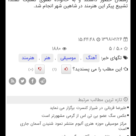
رمضان حضور داشتند و به خانواده صفوی تسلیت گفتند،
تشییع پیكر این هنرمند در شاهین شهر انجام شد.
1398/02/26
15:44:48
1880
/ 5
5.0
تگهای خبر:
آهنگ
,
موسیقی
,
هنر
,
هنرمند
این مطلب را می پسندید؟
(0)
(1)
تازه ترین مطالب مرتبط
علیرضا قربانی در شیراز کنسرت برگزار می نماید
عکس سگ عضو بی تی اس از گرمی مشهورتر است
مرکز موسیقی حوزه هنری آلبوم منتشر نمود شنیدن آسمان جاری
است