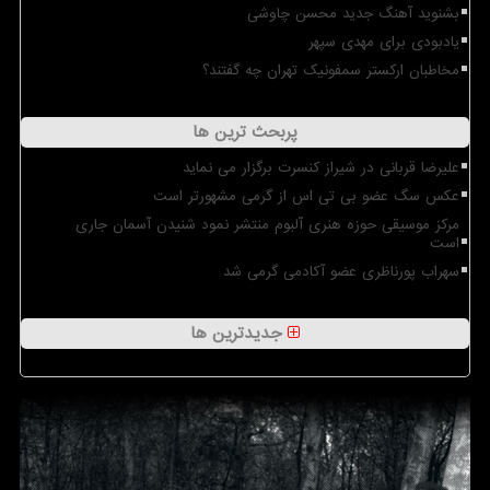
بشنوید آهنگ جدید محسن چاوشی
یادبودی برای مهدی سپهر
مخاطبان ارکستر سمفونیک تهران چه گفتند؟
پربحث ترین ها
علیرضا قربانی در شیراز کنسرت برگزار می نماید
عکس سگ عضو بی تی اس از گرمی مشهورتر است
مرکز موسیقی حوزه هنری آلبوم منتشر نمود شنیدن آسمان جاری
است
سهراب پورناظری عضو آکادمی گرمی شد
جدیدترین ها