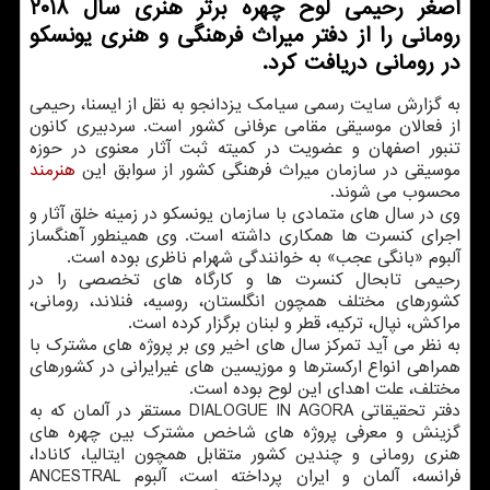
اصغر رحیمی لوح چهره برتر هنری سال ۲۰۱۸
رومانی را از دفتر میراث فرهنگی و هنری یونسكو
در رومانی دریافت كرد.
به گزارش سایت رسمی سیامك یزدانجو به نقل از ایسنا، رحیمی
از فعالان موسیقی مقامی عرفانی كشور است. سردبیری كانون
تنبور اصفهان و عضویت در كمیته ثبت آثار معنوی در حوزه
موسیقی در سازمان میراث فرهنگی كشور از سوابق این
هنرمند
محسوب می شوند.
وی در سال های متمادی با سازمان یونسكو در زمینه خلق آثار و
اجرای كنسرت ها همكاری داشته است. وی همینطور آهنگساز
آلبوم «بانگی عجب» به خوانندگی شهرام ناظری بوده است.
رحیمی تابحال كنسرت ها و كارگاه های تخصصی را در
كشورهای مختلف همچون انگلستان، روسیه، فنلاند، رومانی،
مراكش، نپال، تركیه، قطر و لبنان برگزار كرده است.
به نظر می آید تمركز سال های اخیر وی بر پروژه های مشترك با
همراهی انواع اركسترها و موزیسین های غیرایرانی در كشورهای
مختلف، علت اهدای این لوح بوده است.
دفتر تحقیقاتی DIALOGUE IN AGORA مستقر در آلمان كه به
گزینش و معرفی پروژه های شاخص مشترك بین چهره های
هنری رومانی و چندین كشور متقابل همچون ایتالیا، كانادا،
فرانسه، آلمان و ایران پرداخته است، آلبوم ANCESTRAL