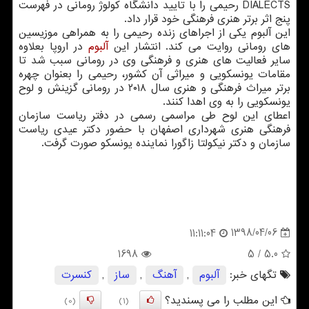
DIALECTS رحیمی را با تایید دانشگاه كولوژ رومانی در فهرست
پنج اثر برتر هنری فرهنگی خود قرار داد.
این آلبوم یكی از اجراهای زنده رحیمی را به همراهی موزیسین
های رومانی روایت می كند. انتشار این
آلبوم
در اروپا بعلاوه
سایر فعالیت های هنری و فرهنگی وی در رومانی سبب شد تا
مقامات یونسكویی و میراثی آن كشور، رحیمی را بعنوان چهره
برتر میراث فرهنگی و هنری سال ۲۰۱۸ در رومانی گزینش و لوح
یونسكویی را به وی اهدا كنند.
اعطای این لوح طی مراسمی رسمی در دفتر ریاست سازمان
فرهنگی هنری شهرداری اصفهان با حضور دكتر عیدی ریاست
سازمان و دكتر نیكولتا زاگورا نماینده یونسكو صورت گرفت.
1398/04/06
11:11:04
1698
/ 5
5.0
تگهای خبر:
آلبوم
,
آهنگ
,
ساز
,
كنسرت
این مطلب را می پسندید؟
(0)
(1)