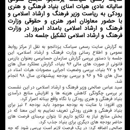
سالیانه عادی هیات امنای بنیاد فرهنگی و هنری
رودكی به ریاست وزیر فرهنگ و ارشاد اسلامی و
با حضور معاونان امور هنری و حقوقی وزارت
فرهنگ و ارشاد اسلامی بامداد امروز در وزارت
فرهنگ و ارشاد اسلامی تشكیل جلسه داد.
به گزارش سایت رسمی سیامك یزدانجو به نقل از مركز روابط
عمومی و اطلاع رسانی وزارت فرهنگ و ارشاد اسلامی، این
جلسه با دستور بررسی گزارش سازمان حسابرسی بعنوان بازرس
قانونی از صورت های مالی ۹۶ بنیاد، گزارش عملكرد سال های
۹۶ و ۹۷ بنیاد، بررسی وضعیت اجرایی مصوبات هیات امناء در
سال های ۹۵ و ۹۶ و بررسی بودجه پیشنهادی سال ۹۸ انجام
شد.
سید عباس صالحی وزیر فرهنگ و ارشاد اسلامی در این نشست
بر بررسی چگونگی كاهش هزینه ها و افزایش منابع درآمدی
بنیاد فرهنگی و هنری رودكی با نگاه واقع بینانه اصرار كرد.
وی افزود: با عنایت به بودجه موجود باید بودجه ۲ نیز برای
بنیاد فرهنگی و هنری رودكی تعریف نماییم به این معنا كه در
بخش منابع نیاز به تكاپو داریم تا بتوان برمبنای فرصت های
حاضر بودجه های دیگری برای بنیاد جذب كرد.
صالحی اضافه كرد: در یك فرصت لازم است بررسی شود كه چه