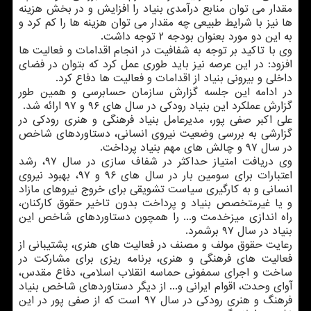
مقدار می توان منابع درآمدی بنیاد را افزایش و در بخش هزینه
ها نیز با شرایط طبیعی چه مقدار می توان هزینه ها را كم كرد و
به این دو مورد بعنوان بودجه ۲ توجه داشت.
وی با تاكید بر توجه به شفافیت در انجام اقدامات و فعالیت ها
افزود: در این عرصه نیز باید طوری عمل كرد كه بتوان در فضای
داخلی و بیرونی بنیاد از اقدامات و فعالیت ها دفاع كرد.
در ادامه این جلسه گزارش سازمان حسابرسی و همین طور
گزارش عملكرد این بنیاد رودكی در سال های ۹۶ و ۹۷ ارائه شد.
علی اكبر صفی پور، مدیرعامل بنیاد فرهنگی و هنری رودكی در
گزارشی به بررسی وضعیت نیروی انسانی، دستاوردهای شاخص
در سال ۹۷ و چالش های مهم بنیاد پرداخت.
وی دریافت امتیاز حداكثر در شفاف سازی در سال ۹۷، رشد
اعتبارات برای سومین بار در سال های ۹۶ و ۹۷، بهبود نیروی
انسانی و به كارگیری سیاست تشویقی برای خروج نیروهای مازاد
و یا غیرمتخصص بنیاد و پرداخت بدون تاخیر حقوق كاركنان،
راه اندازی میزخدمت و... را همچون دستاوردهای شاخص این
بنیاد در سال ۹۷ برشمرد.
رعایت حقوق مولف و مصنف در فعالیت های هنری، پشتیبانی از
فعالیت های فرهنگی و هنری، برنامه ریزی برای مشاركت در
ساخت و اجرای سمفونی حماسه انقلاب اسلامی، دفاع مقدس،
آوای وحدت، اقوام ایرانی و... از دیگر دستاوردهای شاخص بنیاد
فرهنگ و هنری رودكی در سال ۹۷ است كه از صفی پور در این