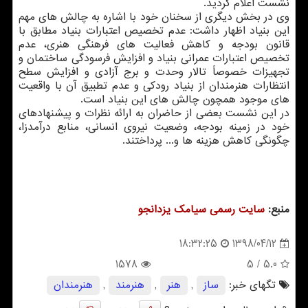
نشست اعلام گردید.
وی در بخش دیگری از سخنان خود با اشاره به چالش های مهم
این بنیاد اظهار داشت: عدم تخصیص اعتبارات بنیاد مطابق با
قانون بودجه و كاهش فعالیت های فرهنگی هنری، عدم
تخصیص اعتبارات عمرانی بنیاد و افزایش فرسودگی ساختمان و
تجهیزات خصوصاً تالار وحدت و برج آزادی و افزایش سطح
انتظارات هنرمندان از بنیاد رودكی و عدم تطبیق آن با واقعیت
های موجود همچون چالش های این بنیاد است.
در این نشست بعضی از حاضران به ارائه نظرات و پیشنهادهای
خود در زمینه بودجه، وضعیت نیروی انسانی، منابع درآمدزا،
چگونگی كاهش هزینه ها و... پرداختند.
منبع:
سایت رسمی سیامك یزدانجو
1398/04/12
18:32:25
1578
/ 5
5.0
تگهای خبر:
ساز
,
هنر
,
هنرمند
,
هنرمندان