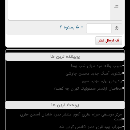
= ۵ بعلاوه ۴
ارسال نظر
پربیننده ترین ها
حبیب واقعا مرد تنهای شب بود!
بشنوید آهنگ جدید محسن چاوشی
یادبودی برای مهدی سپهر
مخاطبان ارکستر سمفونیک تهران چه گفتند؟
پربحث ترین ها
مرکز موسیقی حوزه هنری آلبوم منتشر نمود شنیدن آسمان جاری
است
سهراب پورناظری عضو آکادمی گرمی شد