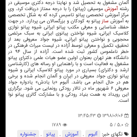
آلمان مشغول به تحصیل شد و نهایتا درجه دكتری موسیقی در
رشته
آموزش
موسیقی (پیانو) را با درجه ممتاز دریافت كرد. وی
مركز آموزشی تخصصی پیانو تاسیس كرده كه به شكل تخصصی
به آموزش
ساز
پیانو به كودكان و بزرگسالان می پردازد. در جهت
حفظ، شناسایی و معرفی مكتب پیانو ایرانی شیوه پیانو نوازی
كلاسیك ایرانی، شیوه نواختن پیانوی ایرانی به سبك مرتضی
محجوبی و نواختن پیانو ایرانی، شیوه جواد معروفی بعد از
تحقیق، تكمیل و معرفی توسط آزاده در لیست میراث فرهنگی در
خطر ناملموس كشور ثبت شده است. آزاده از سال ۹۴ در
دانشگاه هنر تهران بعنوان اولین عضو هیات علمی دكترای پیانو
مشغول به فعالیت است و با راهنمایی او رساله های (كارشناسی
ارشد و دكترای) بسیاری در مورد پیانو كلاسیك ایرانی و شیوه
پیانو نوازی جواد معروفی در ایران و آلمان انجام شده و برخی
هم در حال انجام می باشد. آلبوم «با یادش» یادواره جواد
معروفی ۶ شهریور ماه در تالار رودكی رونمایی می شود. برگزاری
این رویداد به همت بنیاد رودكی و با مشاركت گالری پیانو نوا
است.
1398/06/06
13:45:43
1789
/ 5
5.0
تگهای خبر:
آلبوم
,
آموزش
,
پیانو
,
جشنواره