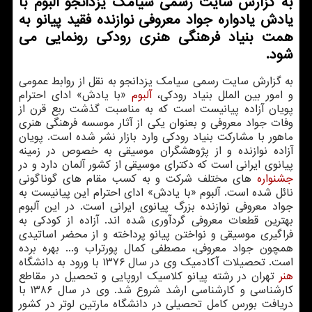
به گزارش سایت رسمی سیامك یزدانجو آلبوم با
یادش یادواره جواد معروفی نوازنده فقید پیانو به
همت بنیاد فرهنگی هنری رودكی رونمایی می
شود.
به گزارش سایت رسمی سیامك یزدانجو به نقل از روابط عمومی
و امور بین الملل بنیاد رودكی،
آلبوم
«با یادش» ادای احترام
پویان آزاده پیانیست است كه به مناسبت گذشت ربع قرن از
وفات جواد معروفی و بعنوان یكی از آثار موسسه فرهنگی هنری
ماهور با مشاركت بنیاد رودكی وارد بازار نشر شده است. پویان
آزاده نوازنده و از پژوهشگران موسیقی به خصوص در زمینه
پیانوی ایرانی است كه دكترای موسیقی از كشور آلمان دارد و در
جشنواره
های مختلف شركت و به كسب مقام های گوناگونی
نائل شده است. آلبوم «با یادش» ادای احترام این پیانیست به
جواد معروفی نوازنده بزرگ پیانوی ایرانی است. در این آلبوم
بهترین قطعات معروفی گردآوری شده اند. آزاده از كودكی به
فراگیری موسیقی و نواختن پیانو پرداخته و از محضر اساتیدی
همچون جواد معروفی، مصطفی كمال پورتراب و... بهره برده
است. تحصیلات آكادمیك وی در سال ۱۳۷۶ با ورود به دانشگاه
هنر
تهران در رشته پیانو كلاسیك اروپایی و تحصیل در مقاطع
كارشناسی و كارشناسی ارشد شروع شد. وی در سال ۱۳۸۶ با
دریافت بورس كامل تحصیلی در دانشگاه مارتین لوتر در كشور