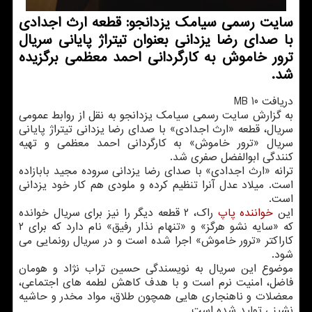
سایت رسمی سیامك یزدانجو: قطعه ارث اجدادی
با صدای رضا یزدانی بعنوان تیتراژ پایانی سریال
ترور خاموش به كارگردانی احمد معظمی برگزیده
شد.
دریافت 10 MB
به گزارش سایت رسمی سیامك یزدانجو به نقل از روابط عمومی
سریال، قطعه «ارث اجدادی» با صدای رضا یزدانی تیتراژ پایانی
سریال «ترور خاموش» به كارگردانی احمد معظمی و تهیه
كنندگی ابوالفضل صفری شد.
ترانه «ارث اجدادی» با صدای رضا یزدانی سروده مجید بابازاده
است. میلاد عدل آنرا تنظیم كرده و ملودی هم كار خود یزدانی
است.
این
خواننده
پاپ
راك، ۲ قطعه دیگر را نیز برای سریال خوانده
كه «سایه نشو هرگز» و «تنهام نذار رفیق» نام دارد كه برای ۲
كاراكتر «ترور خاموش» اجرا شده است و در سریال رونمایی می
شود.
موضوع این سریال به نویسندگی حسین تراب نژاد و هومان
فاضل، امنیت نرم است و با هدف كاهش لطمه های اجتماعی،
معضلات و ناهنجاری هایی همچون طلاق، مواد مخدر و حاشیه
نشینی تولید شده است.