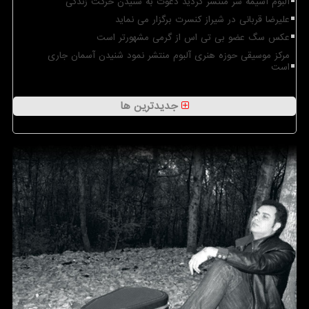
آلبوم آسیمه سر منتشر گردید دعوت به شنیدن حرکت زندگی
علیرضا قربانی در شیراز کنسرت برگزار می نماید
عکس سگ عضو بی تی اس از گرمی مشهورتر است
مرکز موسیقی حوزه هنری آلبوم منتشر نمود شنیدن آسمان جاری
است
جدیدترین ها