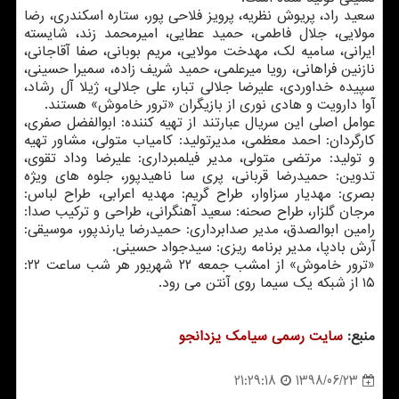
سعید راد، پریوش نظریه، پرویز فلاحی پور، ستاره اسكندری، رضا
مولایی، جلال فاطمی، حمید عطایی، امیرمحمد زند، شایسته
ایرانی، سامیه لك، مهدخت مولایی، مریم بوبانی، صفا آقاجانی،
نازنین فراهانی، رویا میرعلمی، حمید شریف زاده، سمیرا حسینی،
سپیده خداوردی، علیرضا جلالی تبار، علی جلالی، ژیلا آل رشاد،
آوا دارویت و هادی نوری از بازیگران «ترور خاموش» هستند.
عوامل اصلی این سریال عبارتند از تهیه كننده: ابوالفضل صفری،
كارگردان: احمد معظمی، مدیرتولید: كامیاب متولی، مشاور تهیه
و تولید: مرتضی متولی، مدیر فیلمبرداری: علیرضا وداد تقوی،
تدوین: حمیدرضا قربانی، پری سا ناهیدپور، جلوه های ویژه
بصری: مهدیار سزاوار، طراح گریم: مهدیه اعرابی، طراح لباس:
مرجان گلزار، طراح صحنه: سعید آهنگرانی، طراحی و تركیب صدا:
رامین ابوالصدق، مدیر صدابرداری: حمیدرضا یارندپور، موسیقی:
آرش بادپا، مدیر برنامه ریزی: سیدجواد حسینی.
«ترور خاموش» از امشب جمعه ۲۲ شهریور هر شب ساعت ۲۲:
۱۵ از شبكه یك سیما روی آنتن می رود.
منبع:
سایت رسمی سیامك یزدانجو
1398/06/23
21:29:18