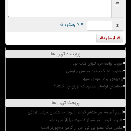
= ۷ بعلاوه ۵
ارسال نظر
پربیننده ترین ها
حبیب واقعا مرد تنهای شب بود!
بشنوید آهنگ جدید محسن چاوشی
یادبودی برای مهدی سپهر
مخاطبان ارکستر سمفونیک تهران چه گفتند؟
پربحث ترین ها
آلبوم آسیمه سر منتشر گردید دعوت به شنیدن حرکت زندگی
علیرضا قربانی در شیراز کنسرت برگزار می نماید
عکس سگ عضو بی تی اس از گرمی مشهورتر است