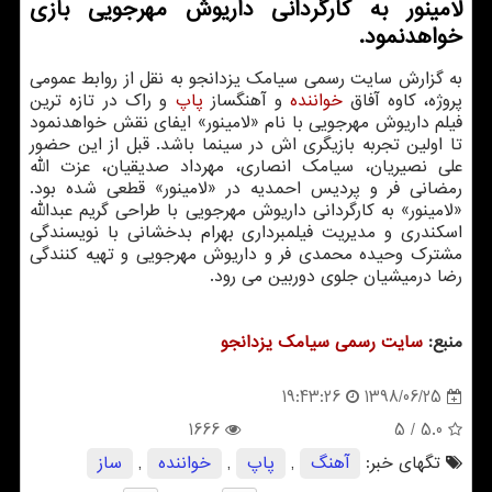
لامینور به كارگردانی داریوش مهرجویی بازی
خواهدنمود.
به گزارش سایت رسمی سیامك یزدانجو به نقل از روابط عمومی
پروژه، كاوه آفاق
خواننده
و آهنگساز
پاپ
و راك در تازه ترین
فیلم داریوش مهرجویی با نام «لامینور» ایفای نقش خواهدنمود
تا اولین تجربه بازیگری اش در سینما باشد. قبل از این حضور
علی نصیریان، سیامك انصاری، مهرداد صدیقیان، عزت الله
رمضانی فر و پردیس احمدیه در «لامینور» قطعی شده بود.
«لامینور» به كارگردانی داریوش مهرجویی با طراحی گریم عبدالله
اسكندری و مدیریت فیلمبرداری بهرام بدخشانی با نویسندگی
مشترك وحیده محمدی فر و داریوش مهرجویی و تهیه كنندگی
رضا درمیشیان جلوی دوربین می رود.
منبع:
سایت رسمی سیامك یزدانجو
1398/06/25
19:43:26
1666
/ 5
5.0
تگهای خبر:
آهنگ
,
پاپ
,
خواننده
,
ساز