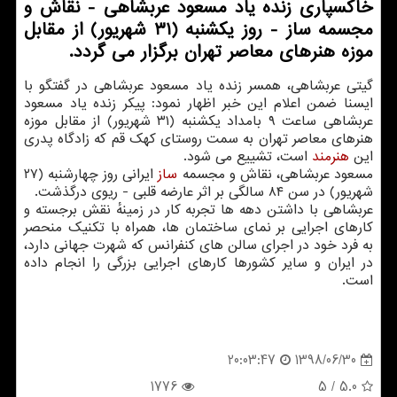
خاكسپاری زنده یاد مسعود عربشاهی - نقاش و
مجسمه ساز - روز یكشنبه (۳۱ شهریور) از مقابل
موزه هنرهای معاصر تهران برگزار می گردد.
گیتی عربشاهی، همسر زنده یاد مسعود عربشاهی در گفتگو با
ایسنا ضمن اعلام این خبر اظهار نمود: پیكر زنده یاد مسعود
عربشاهی ساعت ۹ بامداد یكشنبه (۳۱ شهریور) از مقابل موزه
هنرهای معاصر تهران به سمت روستای كهك قم كه زادگاه پدری
این
هنرمند
است، تشییع می شود.
مسعود عربشاهی، نقاش و مجسمه
ساز
ایرانی روز چهارشنبه (۲۷
شهریور) در سن ۸۴ سالگی بر اثر عارضه قلبی - ریوی درگذشت.
عربشاهی با داشتن دهه ها تجربه كار در زمینهٔ نقش برجسته و
كارهای اجرایی بر نمای ساختمان ها، همراه با تكنیك منحصر
به فرد خود در اجرای سالن های كنفرانس كه شهرت جهانی دارد،
در ایران و سایر كشورها كارهای اجرایی بزرگی را انجام داده
است.
1398/06/30
20:03:47
1776
/ 5
5.0