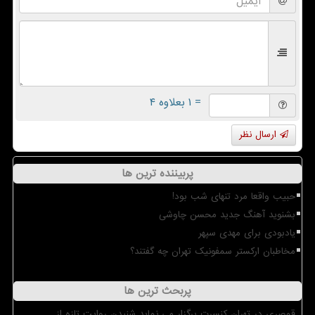
= ۱ بعلاوه ۴
ارسال نظر
پربیننده ترین ها
حبیب واقعا مرد تنهای شب بود!
بشنوید آهنگ جدید محسن چاوشی
یادبودی برای مهدی سپهر
مخاطبان ارکستر سمفونیک تهران چه گفتند؟
پربحث ترین ها
قمصری در تهران کنسرت برگزار می نماید شنیدن روایت تازه از