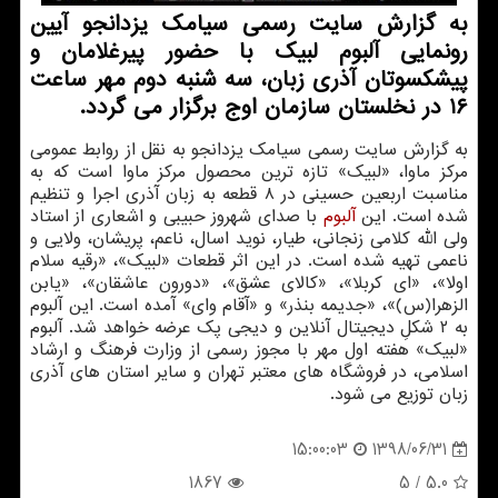
به گزارش سایت رسمی سیامك یزدانجو آیین
رونمایی آلبوم لبیك با حضور پیرغلامان و
پیشكسوتان آذری زبان، سه شنبه دوم مهر ساعت
۱۶ در نخلستان سازمان اوج برگزار می گردد.
به گزارش سایت رسمی سیامك یزدانجو به نقل از روابط عمومی
مركز ماوا، «لبیك» تازه ترین محصول مركز ماوا است كه به
مناسبت اربعین حسینی در ۸ قطعه به زبان آذری اجرا و تنظیم
شده است. این
آلبوم
با صدای شهروز حبیبی و اشعاری از استاد
ولی الله كلامی زنجانی، طیار، نوید اسال، ناعم، پریشان، ولایی و
ناعمی تهیه شده است. در این اثر قطعات «لبیك»، «رقیه سلام
اولا»، «ای كربلا»، «كالای عشق»، «دورون عاشقان»، «یابن
الزهرا(س)»، «جدیمه بنذر» و «آقام وای» آمده است. این آلبوم
به ۲ شكلِ دیجیتال آنلاین و دیجی پك عرضه خواهد شد. آلبوم
«لبیك» هفته اول مهر با مجوز رسمی از وزارت فرهنگ و ارشاد
اسلامی، در فروشگاه های معتبر تهران و سایر استان های آذری
زبان توزیع می شود.
1398/06/31
15:00:03
1867
/ 5
5.0