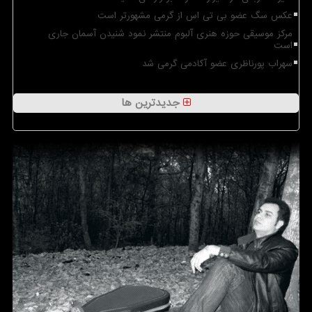
عکس سگ عضو بی تی اس از گرمی مشهورتر است
مرکز موسیقی حوزه هنری آلبوم منتشر نمود شنیدن آسمان جاری
است
سهراب پورناظری عضو آکادمی گرمی شد
جدیدترین ها