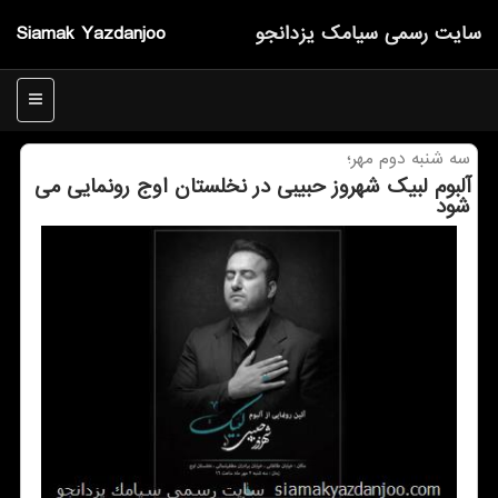
سایت رسمی سیامك یزدانجو
Siamak Yazdanjoo
منو
سه شنبه دوم مهر؛
آلبوم لبیك شهروز حبیبی در نخلستان اوج رونمایی می
شود