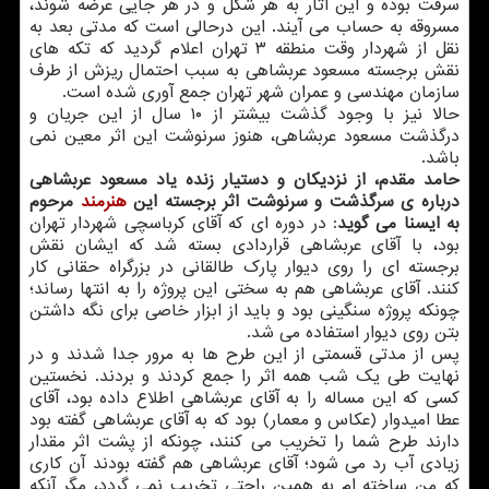
سرقت بوده و این آثار به هر شكل و در هر جایی عرضه شوند،
مسروقه به حساب می آیند. این درحالی است كه مدتی بعد به
نقل از شهردار وقت منطقه ۳ تهران اعلام گردید كه تكه های
نقش برجسته مسعود عربشاهی به سبب احتمال ریزش از طرف
سازمان مهندسی و عمران شهر تهران جمع آوری شده است.
حالا نیز با وجود گذشت بیشتر از ۱۰ سال از این جریان و
درگذشت مسعود عربشاهی، هنوز سرنوشت این اثر معین نمی
باشد.
حامد مقدم، از نزدیكان و دستیار زنده یاد مسعود عربشاهی
درباره ی سرگذشت و سرنوشت اثر برجسته این
هنرمند
مرحوم
به ایسنا می گوید
: در دوره ای كه آقای كرباسچی شهردار تهران
بود، با آقای عربشاهی قراردادی بسته شد كه ایشان نقش
برجسته ای را روی دیوار پارك طالقانی در بزرگراه حقانی كار
كنند. آقای عربشاهی هم به سختی این پروژه را به انتها رساند؛
چونكه پروژه سنگینی بود و باید از ابزار خاصی برای نگه داشتن
بتن روی دیوار استفاده می شد.
پس از مدتی قسمتی از این طرح ها به مرور جدا شدند و در
نهایت طی یك شب همه اثر را جمع كردند و بردند. نخستین
كسی كه این مساله را به آقای عربشاهی اطلاع داده بود، آقای
عطا امیدوار (عكاس و معمار) بود كه به آقای عربشاهی گفته بود
دارند طرح شما را تخریب می كنند، چونكه از پشت اثر مقدار
زیادی آب رد می شود؛ آقای عربشاهی هم گفته بودند آن كاری
كه من ساخته ام به همین راحتی تخریب نمی گردد، مگر آنكه