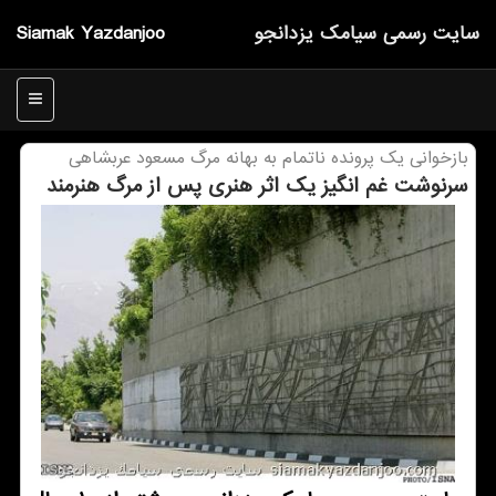
سایت رسمی سیامك یزدانجو
Siamak Yazdanjoo
منو
بازخوانی یك پرونده ناتمام به بهانه مرگ مسعود عربشاهی
سرنوشت غم انگیز یك اثر هنری پس از مرگ هنرمند