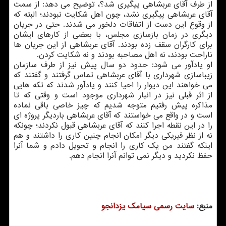
از طرف آقای عربشاهی پیگیری شد؟، توضیح می دهد: از سمت
آقای عربشاهی پیگیری نشد، چون اهل شكایت نبودند؛ البته كه
از وقوع این دست از اتفاقات دلخور می شدند. حتی در جریان
دیگری در زمان بازسازی مجلس، با بعضی از كارهای ایشان
برای كارگران سقف زده بودند. آقای عربشاهی از این جریان ها
ناراحت بودند، نه اهل مصاحبه بودند و نه شكایت كردن.
او یادآور می شود: حدود دو سال پیش نیز از طرف سازمان
زیباسازی شهرداری با آقای عربشاهی تماس گرفتند و گفتند كه
می خواهند این دیوار را احیا كنند و یادآور شدند كه تكه هایی
از اثر قبلی نیز در انبار شهرداری موجود است و وقتی كه تا
مذاكره پیش رفتیم متوجه شدیم كه چیز خاصی باقی نماده
است و در واقع می خواستند كه آقای عربشاهی باردیگر پروژه ای
را در این نقطه اجرا كنند كه آقای عربشاهی قبول نكردند؛ چونكه
نه از نظر فیریكی دیگر امكان انجام چنین كاری را داشتند و هم
اینكه گفتند من یك كاری را انجام و تحویل دادم و شما آنرا
حفظ نكردید و دیگر نمی توانم آنرا انجام دهم.
منبع:
سایت رسمی سیامك یزدانجو