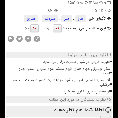
1398/07/01
15:33:08
1810
/ 5
5.0
تگهای خبر:
ساز
,
هنر
,
هنرمند
,
هنری
این مطلب را می پسندید؟
(0)
(1)
تازه ترین مطالب مرتبط
علیرضا قربانی در شیراز کنسرت برگزار می نماید
مرکز موسیقی حوزه هنری آلبوم منتشر نمود شنیدن آسمان جاری
است
آثار مجید انتظامی اجرا می شود جزئیات یک کنسرت به افتخار جامعه
پزشکی
از جشنواره سرود کانون چه خبر؟
نظرات بینندگان در مورد این مطلب
لطفا شما هم
نظر دهید