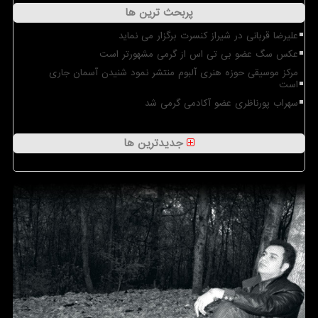
پربحث ترین ها
علیرضا قربانی در شیراز کنسرت برگزار می نماید
عکس سگ عضو بی تی اس از گرمی مشهورتر است
مرکز موسیقی حوزه هنری آلبوم منتشر نمود شنیدن آسمان جاری
است
سهراب پورناظری عضو آکادمی گرمی شد
جدیدترین ها