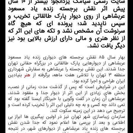
سایت رسمی سیامك یزدانجو: بیشتر از 10 سال
پیش اثر نقش برجسته زنده یاد مسعود
عربشاهی از روی دیوار پارك طالقاتی تخریب و
سپس ناپدید شد؛ پرونده ای كه هیچ گاه
سرنوشت آن مشخص نشد و تكه های این اثر كه
از نظر هنری و مالی دارای ارزش بالایی بود نیز
دیگر یافت نشد.
بهار سال ۸۵ نقش برجسته های دیواری زنده یاد مسعود
عربشاهی از دیوارهایی پارك طالقانی در بزرگراه حقانی تهران
جدا شدند. این نقش برجسته را عربشاهی به سفارش شهرداری
منطقه ۳ تهران با تلاشی هفت ماهه‏، برگرفته از
هنر
بنیادین
ایران طراحی و اجرا كرده بود.
این در شرایطی است كه پس از گذشت مدت زمانی از نصب،
بخش های زیادی از این اثر از دیوار جدا و مفقود شدند.
عربشاهی آن زمان در گفت وگویی با خبرنگار ایسنا گفته بود كه
نمی داند چه كسی و به چه دلیلی این اثر را تخریب كرده است و
ترجیح می دهد در این زمینه سكوت كند.
سازمان زیباسازی شهر تهران نیز در اولین پیگیری ها ابراز بی
اطلاعی و بعد از بررسی ها اعلام نمود كه جدا شدن نقش
برجسته های زنده یاد عربشاهی از دیوارهای شهر، در نتیجه