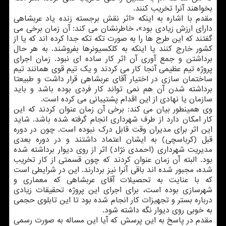
بخواهند آنرا تخریب كنند.
مقدم با اشاره به اینكه «اثر نقش برجسته زنده یاد عربشاهی
دارای ارزش زیادی بود»، خاطرنشان می كند: آن زمان برخی می
گفتند كه این طرح ها را به صورت تكه تكه جدا كرده اند كه یا از
كشور خارج كنند یا اینكه به كلكسیونرها بفروشند. به هر حال
برداشتن و جمع آوری آن اثر كار ساده ای نبود. زمان اجرای
پروژه تیم عظیمی آنجا كار می كردند و یك تیم قوی همانند تیم
ساختمان سازی در اختیار آقای عربشاهی قرار داشت و طبیعتا
برداشته شدن آن هم نمی تواند كار فردی بوده باشد و باید
سازمان یا نهادی از این اقدام پشتیبانی می كرده است.
وی همینطور بیان می كند: برخی آن زمان عنوان كردند كه این
كار امكان دارد از طرف شهرداری انجام گرفته شده باشد. شاید
این اثر برای مدیران وقت قابل درك نبوده است. چون در دوره
قبل (كرباسچی) به ایشان اعتماد داشتند و در دوره بعدی
مدیریت شهرداری (احمدی نژاد) اثر از روی دیوار برداشته شده
بود. البته آن زمان عنوان كردند كه چون قسمتی از كار تخریب
شده، مجبور شده اند باقی آنرا نیز بردارند. این در شرایطی است
كه با عنایت به تحصیلات آقای عربشاهی كه معماری و
شهرسازی بوده است، برای اجرای این پروژه تحقیقات زیادی
درباره بستر و تجهیزات كار انجام شده بود تا این تابلوی حجمی
به خوبی روی دیوار نگه داشته شود.
مقدم در پاسخ به این پرسش كه آیا این مساله به صورت رسمی