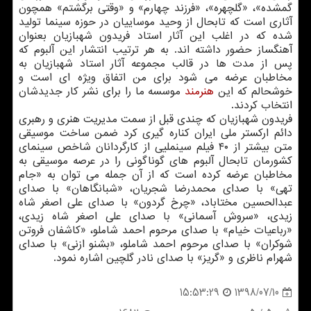
گمشده»، «گلچهره»، «فرزند چهارم» و «وقتی برگشتم» همچون
آثاری است كه تابحال از وحید موساییان در حوزه سینما تولید
شده كه در اغلب این آثار استاد فریدون شهبازیان بعنوان
آهنگساز حضور داشته اند. به هر ترتیب انتشار این آلبوم كه
پس از مدت ها در قالب مجموعه آثار استاد شهبازیان به
مخاطبان عرضه می شود برای من اتفاق ویژه ای است و
خوشحالم كه این
هنرمند
موسسه ما را برای نشر كار جدیدشان
انتخاب كردند.
فریدون شهبازیان كه چندی قبل از سمت مدیریت هنری و رهبری
دائم اركستر ملی ایران كناره گیری كرد ضمن ساخت موسیقی
متن بیشتر از ۴۰ فیلم سینملیی از كارگردانان شاخص سینمای
كشورمان تابحال آلبوم های گوناگونی را در عرصه موسیقی به
مخاطبان عرضه كرده است كه از آن جمله می توان به «جام
تهی» با صدای محمدرضا شجریان، «شبانگاهان» با صدای
عبدالحسین مختاباد، «چرخ گردون» با صدای علی اصغر شاه
زیدی، «سروش آسمانی» با صدای علی اصغر شاه زیدی،
«رباعیات خیام» با صدای مرحوم احمد شاملو، «كاشفان فروتن
شوكران» با صدای مرحوم احمد شاملو، «بشنو ازنی» با صدای
شهرام ناظری و «گریز» با صدای نادر گلچین اشاره نمود.
1398/07/10
15:53:29