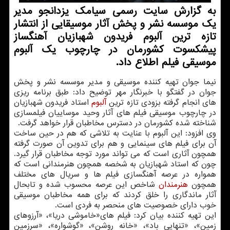
به گزارش سایت رسمی سیامك یزدانجو مدیر
یك موسسه نشر و پخش آثار موسیقایی از انتشار
تازه ترین آلبوم فریدون شهبازیان آهنگساز
پیشكسوت كشورمان در چارچوب یك آلبوم
موسیقی فیلم اطلاع داد.
نیما جوان تهیه كننده موسیقی و مدیر موسسه نشر و پخش
جوان در گفتگو با خبرنگار مهر توضیح داد: طبق برنامه ریزی
های انجام گرفته بزودی تازه ترین
آلبوم
استاد فریدون شهبازیان
در چارچوب موسیقی فیلم های آثار وحید موساییان فیلمسازی
شناخته شده كشورمان در دسترس مخاطبان قرار خواهد گرفت.
وی افزود: این آلبوم با عنایت به تلاشی كه هم در حین ساخت
آن برای فیلم های سینمایی و هم برای تدوین آن صورت گرفته
همچون آثاری است كه می تواند مورد توجه مخاطبان قرار گیرد.
چون كه استاد شهبازیان به شخصه همچون هنرمندانی است كه
همواره در عرصه آهنگسازی فیلم ها و سریال های مختلف
همچون
هنرمندان
شاخص این عرصه محسوب شده و تابحال
آثار ماندگاری را خلق كردند كه برای همه مخاطبان موسیقی
خوب دارای خصوصیت های منحصر به فردی است.
این تهیه كننده بیان كرد: فیلم های«خاموشی دریا»، «آرزوهای
زمین»، «تنهایی باد»، «خانه روشن»، «گوشواره»، «سرزمین