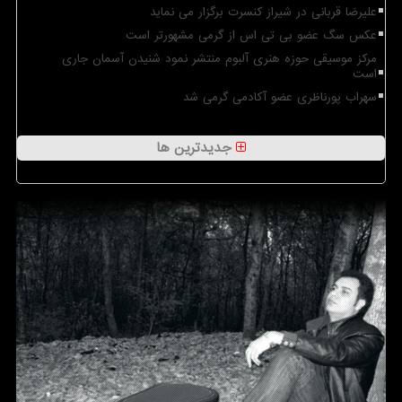
علیرضا قربانی در شیراز کنسرت برگزار می نماید
عکس سگ عضو بی تی اس از گرمی مشهورتر است
مرکز موسیقی حوزه هنری آلبوم منتشر نمود شنیدن آسمان جاری
است
سهراب پورناظری عضو آکادمی گرمی شد
جدیدترین ها