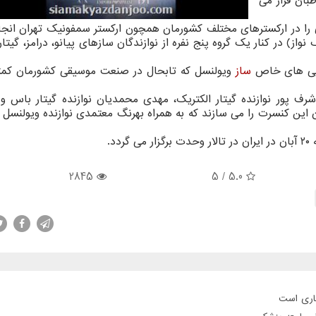
ان قرار می
 در اركسترهای مختلف كشورمان همچون اركستر سمفونیك تهران انجام
ز) در كنار یك گروه پنج نفره از نوازندگان سازهای پیانو، درامز، گیتا
انایی های خاص
ساز
ویولنسل كه تابحال در صنعت موسیقی كشورمان كمتر
 اشرف پور نوازنده گیتار الكتریك، مهدی محمدیان نوازنده گیتار باس 
ن این كنسرت را می سازند كه به همراه بهرنگ معتمدی نوازنده ویولنسل آ
2845
/ 5
5.0
جاری است