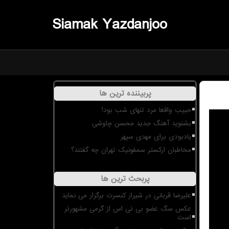
Siamak Yazdanjoo
پربیننده ترین ها
حبیب واقعا مرد تنهای شب بود!
بشنوید آهنگ جدید محسن چاوشی
یادبودی برای مهدی سپهر
مخاطبان ارکستر سمفونیک تهران چه گفتند؟
پربحث ترین ها
علیرضا قربانی در شیراز کنسرت برگزار می نماید
عکس سگ عضو بی تی اس از گرمی مشهورتر
است