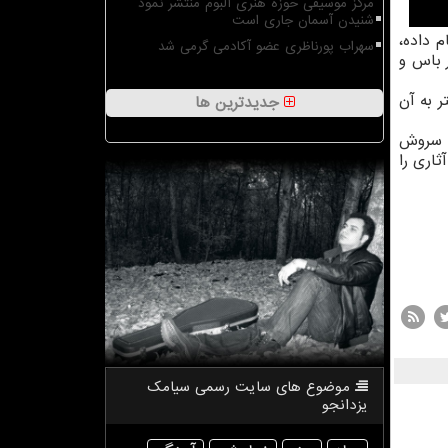
مرکز موسیقی حوزه هنری آلبوم منتشر نمود
شنیدن آسمان جاری است
 داده،
سهراب پورناظری عضو آکادمی گرمی شد
ر باس و
 به آن
جدیدترین ها
و سروش
ثاری را
موضوع های سایت رسمی سیامك
یزدانجو