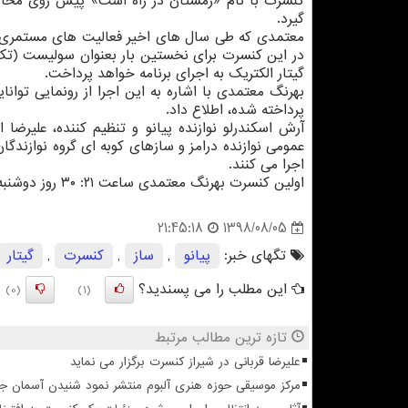
كنسرت با نام «زمستان در راه است» پیش روی مخاطب
گیرد.
معتمدی كه طی سال های اخیر فعالیت های مستمری را
در این كنسرت برای نخستین بار بعنوان سولیست (تك نوا
گیتار الكتریك به اجرای برنامه خواهد پرداخت.
بهرنگ معتمدی با اشاره به این اجرا از رونمایی تو
پرداخته شده، اطلاع داد.
آرش اسكندرلو نوازنده پیانو و تنظیم كننده، علیرضا
عمومی نوازنده درامز و سازهای كوبه ای گروه نوازندگا
اجرا می كنند.
اولین كنسرت بهرنگ معتمدی ساعت ۲۱: ۳۰ روز دوشنبه ۲۰ آبان در ایران در تالار وحدت برگزار می گردد.
1398/08/05
21:45:18
تگهای خبر:
پیانو
,
ساز
,
كنسرت
,
گیتار
این مطلب را می پسندید؟
(0)
(1)
تازه ترین مطالب مرتبط
علیرضا قربانی در شیراز کنسرت برگزار می نماید
مرکز موسیقی حوزه هنری آلبوم منتشر نمود شنیدن آسمان 