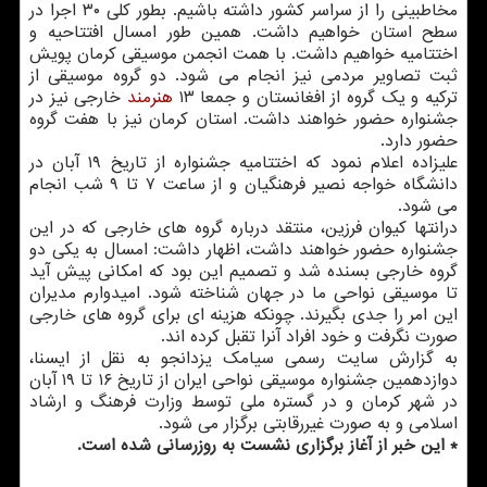
مخاطبینی را از سراسر كشور داشته باشیم. بطور كلی ۳۰ اجرا در
سطح استان خواهیم داشت. همین طور امسال افتتاحیه و
اختتامیه خواهیم داشت. با همت انجمن موسیقی كرمان پویش
ثبت تصاویر مردمی نیز انجام می شود. دو گروه موسیقی از
تركیه و یك گروه از افغانستان و جمعا ۱۳
هنرمند
خارجی نیز در
جشنواره حضور خواهند داشت. استان كرمان نیز با هفت گروه
حضور دارد.
علیزاده اعلام نمود كه اختتامیه جشنواره از تاریخ ۱۹ آبان در
دانشگاه خواجه نصیر فرهنگیان و از ساعت ۷ تا ۹ شب انجام
می شود.
درانتها كیوان فرزین، منتقد درباره گروه های خارجی كه در این
جشنواره حضور خواهند داشت، اظهار داشت: امسال به یكی دو
گروه خارجی بسنده شد و تصمیم این بود كه امكانی پیش آید
تا موسیقی نواحی ما در جهان شناخته شود. امیدوارم مدیران
این امر را جدی بگیرند. چونكه هزینه ای برای گروه های خارجی
صورت نگرفت و خود افراد آنرا تقبل كرده اند.
به گزارش سایت رسمی سیامك یزدانجو به نقل از ایسنا،
دوازدهمین جشنواره موسیقی نواحی ایران از تاریخ ۱۶ تا ۱۹ آبان
در شهر كرمان و در گستره ملی توسط وزارت فرهنگ و ارشاد
اسلامی و به صورت غیررقابتی برگزار می شود.
* این خبر از آغاز برگزاری نشست به روزرسانی شده است.