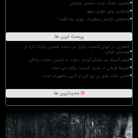
بشنوید آهنگ جدید محسن چاوشی
یادبودی برای مهدی سپهر
مخاطبان ارکستر سمفونیک تهران چه گفتند؟
پربحث ترین ها
قمصری در تهران کنسرت برگزار می نماید شنیدن روایت تازه از
موسیقی ایرانی
آلبوم آسیمه سر منتشر گردید دعوت به شنیدن حرکت زندگی
علیرضا قربانی در شیراز کنسرت برگزار می نماید
عکس سگ عضو بی تی اس از گرمی مشهورتر است
جدیدترین ها