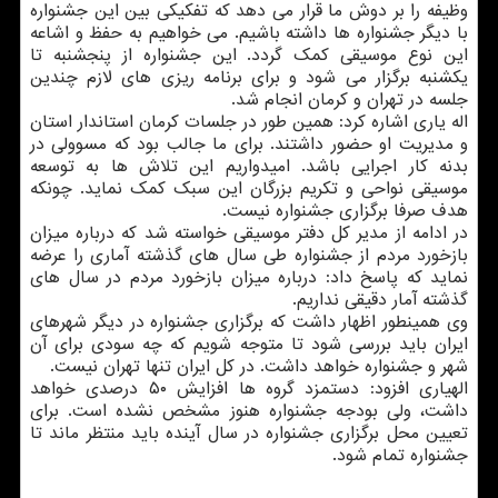
وظیفه را بر دوش ما قرار می دهد كه تفكیكی بین این جشنواره
با دیگر جشنواره ها داشته باشیم. می خواهیم به حفظ و اشاعه
این نوع موسیقی كمك گردد. این جشنواره از پنجشنبه تا
یكشنبه برگزار می شود و برای برنامه ریزی های لازم چندین
جلسه در تهران و كرمان انجام شد.
اله یاری اشاره كرد: همین طور در جلسات كرمان استاندار استان
و مدیریت او حضور داشتند. برای ما جالب بود كه مسوولی در
بدنه كار اجرایی باشد. امیدواریم این تلاش ها به توسعه
موسیقی نواحی و تكریم بزرگان این سبك كمك نماید. چونكه
هدف صرفا برگزاری جشنواره نیست.
در ادامه از مدیر كل دفتر موسیقی خواسته شد كه درباره میزان
بازخورد مردم از جشنواره طی سال های گذشته آماری را عرضه
نماید كه پاسخ داد: درباره میزان بازخورد مردم در سال های
گذشته آمار دقیقی نداریم.
وی همینطور اظهار داشت كه برگزاری جشنواره در دیگر شهرهای
ایران باید بررسی شود تا متوجه شویم كه چه سودی برای آن
شهر و جشنواره خواهد داشت. در كل ایران تنها تهران نیست.
الهیاری افزود: دستمزد گروه ها افزایش ۵۰ درصدی خواهد
داشت، ولی بودجه جشنواره هنوز مشخص نشده است. برای
تعیین محل برگزاری جشنواره در سال آینده باید منتظر ماند تا
جشنواره تمام شود.