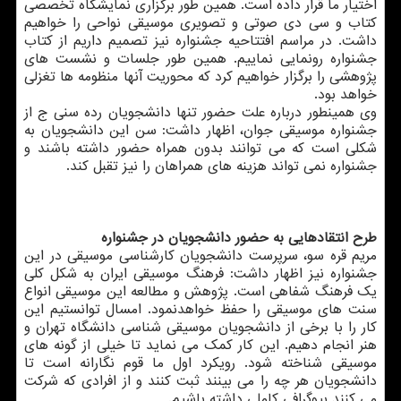
اختیار ما قرار داده است. همین طور برگزاری نمایشگاه تخصصی
كتاب و سی دی صوتی و تصویری موسیقی نواحی را خواهیم
داشت. در مراسم افتتاحیه جشنواره نیز تصمیم داریم از كتاب
جشنواره رونمایی نماییم. همین طور جلسات و نشست های
پژوهشی را برگزار خواهیم كرد كه محوریت آنها منظومه ها تغزلی
خواهد بود.
وی همینطور درباره علت حضور تنها دانشجویان رده سنی ج از
جشنواره موسیقی جوان، اظهار داشت: سن این دانشجویان به
شكلی است كه می توانند بدون همراه حضور داشته باشند و
جشنواره نمی تواند هزینه های همراهان را نیز تقبل كند.
طرح انتقادهایی به حضور دانشجویان در جشنواره
مریم قره سو، سرپرست دانشجویان كارشناسی موسیقی در این
جشنواره نیز اظهار داشت: فرهنگ موسیقی ایران به شكل كلی
یك فرهنگ شفاهی است. پژوهش و مطالعه این موسیقی انواع
سنت های موسیقی را حفظ خواهدنمود. امسال توانستیم این
كار را با برخی از دانشجویان موسیقی شناسی دانشگاه تهران و
هنر انجام دهیم. این كار كمك می نماید تا خیلی از گونه های
موسیقی شناخته شود. رویكرد اول ما قوم نگارانه است تا
دانشجویان هر چه را می بینند ثبت كنند و از افرادی كه شركت
می كنند بیوگرافی كاملی داشته باشیم.