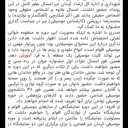
شهرداری و اداره كل ارشاد كرمان نیز امسال بطور كامل در این
رویداد حضور داشتند. امسال علاوه بر اشخاص حقوقی وجود
اشخاص حقیقی مانند علی اكبر شكارچی (آهنگساز و نوازنده) یا
محمدرضا درویشی (كارشناس موسیقی) نیز در سیاست گذاری
جشنواره به ما كمك كرد.
صدری با اشاره به اینكه محوریت این دوره به منظومه خوانی
تغزلی اختصاص داده شده است، اظهار داشت: هدف، دادن
تذكری درباره این محتوای موسیقایی بود؛ چون رپرتوار مهمی در
موسیقی اقوام است، انواع ملودی و ریتم ها در آن وجود دارد و
می تواند كلیت موسیقی یك منطقه را به فرد
آموزش
دهد.
همین طور امسال نفرات اول جشنواره جوان در رده سنی ج
حضور خواهند داشت. یكی از نكات دیگری كه در این دوره به
آن توجه شد، بخش خاندان های
هنر
بود. در واقع خاندان هایی
كه به صورت چكیده (پدر، پسر و...) كار هستند را روی صحنه
خواهیم داشت. حضور بانوان نیز به صورت گروه نوازی یا تركیبی
با آقایان حضور بیشتر خواهد شد. همین طور ۳۸ دانشجوی
موسیقی شناسی حضور دارند و كارهای پژوهشی در حوزه
موسیقی نواحی برای آنها تعریف شده كه انجام خواهند داد.
او افزود: در این دوره نمایشگاهی از سازهای موسیقی اقوام و
نمایشگاه عكسی از نوازندگان اقوام را خواهیم داشت كه
مسئولیت نمایشگاه را عكاسی در ایلام پذیرفته است و موزه
موسیقی كرمان نیز فضایی را برای برگزاری این دو نمایشگاه در