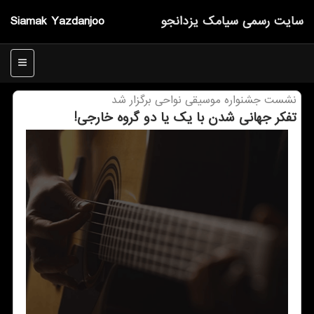
سایت رسمی سیامك یزدانجو
Siamak Yazdanjoo
منو
نشست جشنواره موسیقی نواحی برگزار شد
تفكر جهانی شدن با یك یا دو گروه خارجی!