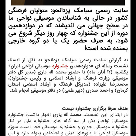
سایت رسمی سیامك یزدانجو: متولیان فرهنگی
كشور در حالی به شناساندن موسیقی نواحی ما
در سطح جهانی می اندیشند كه در دوازدهمین
دوره از این جشنواره كه چهار روز دیگر شروع می
شود، به صرف حضور یك یا دو گروه خارجی
بسنده شده است!
به گزارش سایت رسمی سیامك یزدانجو به نقل از ایسنا،
نشست رسانه ای «دوازدهمین
جشنواره
موسیقی نواحی ایران»
یكشنبه (۱۲ آبان ماه) با حضور محمد اله یاری (مدیر كل دفتر
موسیقی وزارت فرهنگ و ارشاد اسلامی و رئیس جشنواره)،
محمدرضا علیزاده (مدیركل فرهنگ و ارشاد اسلامی استان
كرمان) و احمد صدری (دبیر علمی) در دفتر موسیقی انجام شد.
هدف صرفا برگزاری جشنواره نیست
در ابتدای این نشست،
محمد اله یاری
اظهار داشت: جشنواره
موسیقی نواحی یكی از سه گانه های جشنواره ملی در كنار
جشنواره موسیقی جوان و جشنواره موسیقی فجر است. سوژه
موسیقی نواحی با باورهای دینی و اجتماعی پیوند دارد و این