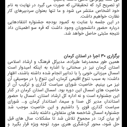
او تصریح كرد كه تحقیقاتی كه صورت می گیرد در نهایت به نام
خود اشخاص منتشر می شود و ما تنها بعنوان سردبیرهای كار
نظارت خواهیم داشت.
در این جلسه با عنایت به كمبود بودجه جشنواره انتقادهایی
درباره حضور دانشجویان وجود داشت كه قره سو اطمینان داد
نتیجه مثبتی حاصل خواهد شد.
برگزاری ۳۰ اجرا در استان كرمان
همین طور محمدرضا علیزاده، مدیركل فرهنگ و ارشاد اسلامی
استان كرمان نیز در سخنانی با اشاره به اینكه امیدوار است
امسال میزبانی خوبی را با تدابیر انجام شده داشته باشند، اظهار
داشت: به سبب تنوع اقلیمی كرمان، این تنوع را در موسیقی آن
نیز می بینیم. خاصیت شورای سیاست گذاری و تركیب آن از
خاصیت های امسال این دوره بود. امسال استان كرمان در كنار
این جشنواره است و نه اداره كل ارشاد استان. امسال با حضور
استاندار، مدیر كل صدا و سیما، استاندار كرمان و... شورای
سیاست گذاری قوی را داشتیم و این خاصیت موجب شد
جشنواره امسال شاخصه های متفاوتی داشته باشد.
او بیان كرد: در مجموع تلاش شد تا مشكلات سال های قبل
حل شود، محور گردشگری هنری مورد توجه ویژه قرار بگیرد و