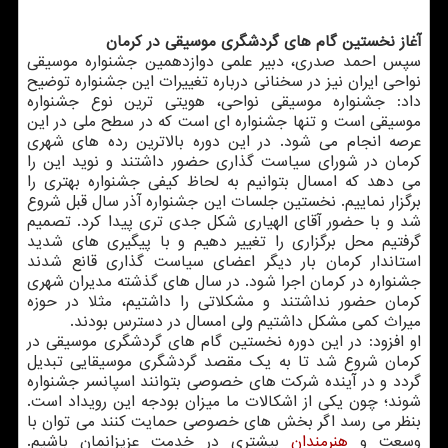
آغاز نخستین گام های گردشگری موسیقی در كرمان
سپس احمد صدری، دبیر علمی دوازدهمین جشنواره موسیقی
نواحی ایران نیز در سخنانی درباره تغییرات این جشنواره توضیح
داد: جشنواره موسیقی نواحی، هویتی ترین نوع جشنواره
موسیقی است و تنها جشنواره ای است كه در سطح ملی در این
عرصه انجام می شود. در این دوره بالاترین رده های شهری
كرمان در شورای سیاست گذاری حضور داشتند و نوید این را
می دهد كه امسال بتوانیم به لحاظ كیفی جشنواره بهتری را
برگزار نماییم. نخستین جلسات این جشنواره آذر سال قبل شروع
شد و با حضور آقای الهیاری شكل جدی تری پیدا كرد. تصمیم
گرفتیم محل برگزاری را تغییر دهیم و با پیگیری های شدید
استاندار كرمان بار دیگر اعضای سیاست گذاری قانع شدند
جشنواره در كرمان اجرا شود. در سال های گذشته مدیران شهری
كرمان حضور نداشتند و مشكلاتی را داشتیم، مثلا در حوزه
میراث كمی مشكل داشتیم ولی امسال در دسترس بودند.
او افزود: در این دوره نخستین گام های گردشگری موسیقی در
كرمان شروع شد تا به یك مقصد گردشگری موسیقایی تبدیل
گردد و در آینده شركت های خصوصی بتوانند اسپانسر جشنواره
شوند؛ چون یكی از اشكالات ما میزان بودجه این رویداد است.
بنظر می رسد اگر بخش های خصوصی حمایت كنند می توان با
وسعت و
هنرمندان
بیشتری در خدمت عزیزانمان باشیم.