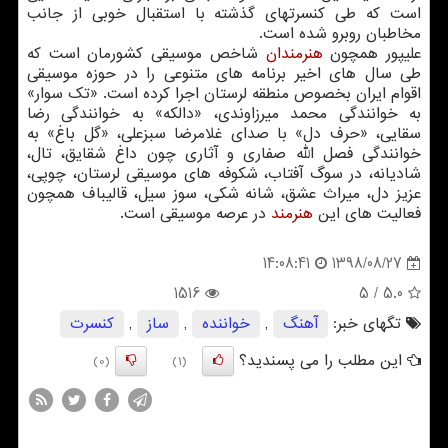
است كه طی كنسرتهای گذشته با استقبال خوبی از جانب
مخاطبان روبرو شده است.
علیپور همچون
هنرمندان
شاخص موسیقی كشورمان است كه
طی سال های اخیر برنامه های متنوعی را در حوزه موسیقی
اقوام ایران بخصوص منطقه لرستان اجرا كرده است. «تك سوار»
به خوانندگی محمد میرزاوندی، «دالكه» به خوانندگی رضا
سقایی، «حرف دل» با صدای غلامرضا سبزعلی، «گل باغ» به
خوانندگی فصل الله صفاری و آثاری چون داغ شقایق، تال،
شادیانه، در سوگ آفتاب، شكوفه های موسیقی لرستان، چوپی،
عزیز دل، میراث عشق، شانه شكی، سوز سیل، قالیباف همچون
فعالیت های این
هنرمند
در عرصه موسیقی است.
1398/08/27
14:08:41
1516
/ 5
5.0
تگهای خبر:
آهنگ
,
خواننده
,
ساز
,
كنسرت
این مطلب را می پسندید؟
(0)
(1)