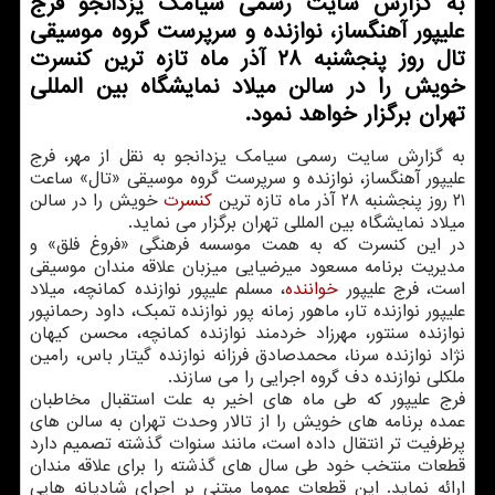
به گزارش سایت رسمی سیامك یزدانجو فرج
علیپور آهنگساز، نوازنده و سرپرست گروه موسیقی
تال روز پنجشنبه ۲۸ آذر ماه تازه ترین كنسرت
خویش را در سالن میلاد نمایشگاه بین المللی
تهران برگزار خواهد نمود.
به گزارش سایت رسمی سیامك یزدانجو به نقل از مهر، فرج
علیپور آهنگساز، نوازنده و سرپرست گروه موسیقی «تال» ساعت
۲۱ روز پنجشنبه ۲۸ آذر ماه تازه ترین
كنسرت
خویش را در سالن
میلاد نمایشگاه بین المللی تهران برگزار می نماید.
در این كنسرت كه به همت موسسه فرهنگی «فروغ فلق» و
مدیریت برنامه مسعود میرضیایی میزبان علاقه مندان موسیقی
است، فرج علیپور
خواننده
، مسلم علیپور نوازنده كمانچه، میلاد
علیپور نوازنده تار، ماهور زمانه پور نوازنده تمبك، داود رحمانپور
نوازنده سنتور، مهرزاد خردمند نوازنده كمانچه، محسن كیهان
نژاد نوازنده سرنا، محمدصادق فرزانه نوازنده گیتار باس، رامین
ملكلی نوازنده دف گروه اجرایی را می سازند.
فرج علیپور كه طی ماه های اخیر به علت استقبال مخاطبان
عمده برنامه های خویش را از تالار وحدت تهران به سالن های
پرظرفیت تر انتقال داده است، مانند سنوات گذشته تصمیم دارد
قطعات منتخب خود طی سال های گذشته را برای علاقه مندان
ارائه نماید. این قطعات عموما مبتنی بر اجرای شادیانه هایی