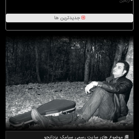
اربعین
جدیدترین ها
موضوع های سایت رسمی سیامك یزدانجو