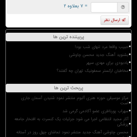
= ۷ بعلاوه ۲
ارسال نظر
پربیننده ترین ها
حبیب واقعا مرد تنهای شب بود!
بشنوید آهنگ جدید محسن چاوشی
یادبودی برای مهدی سپهر
مخاطبان ارکستر سمفونیک تهران چه گفتند؟
پربحث ترین ها
مرکز موسیقی حوزه هنری آلبوم منتشر نمود شنیدن آسمان جاری
است
سهراب پورناظری عضو آکادمی گرمی شد
آثار مجید انتظامی اجرا می شود جزئیات یک کنسرت به افتخار جامعه
پزشکی
محسن چاوشی آهنگ جدید منتشر نمود تماشای چهل روز در آستانه