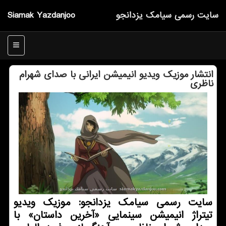
سایت رسمی سیامك یزدانجو
Siamak Yazdanjoo
منو
انتشار موزیك ویدیو انیمیشن ایرانی با صدای شهرام
ناظری
سایت رسمی سیامك یزدانجو: موزیك ویدیو
تیتراژ انیمیشن سینمایی «آخرین داستان» با