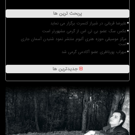
پربحث ترین ها
علیرضا قربانی در شیراز کنسرت برگزار می نماید
عکس سگ عضو بی تی اس از گرمی مشهورتر است
مرکز موسیقی حوزه هنری آلبوم منتشر نمود شنیدن آسمان جاری
است
سهراب پورناظری عضو آکادمی گرمی شد
جدیدترین ها