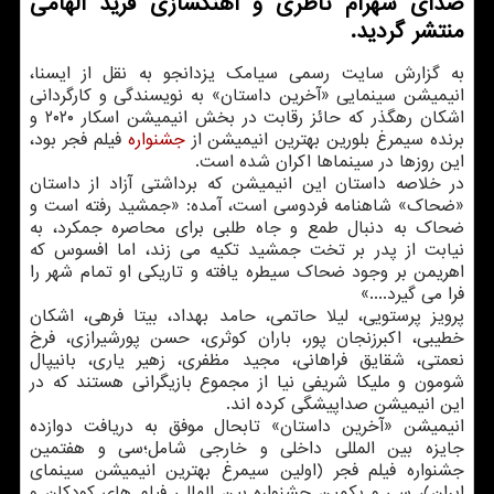
صدای شهرام ناظری و آهنگسازی فرید الهامی
منتشر گردید.
به گزارش سایت رسمی سیامك یزدانجو به نقل از ایسنا،
انیمیشن سینمایی «آخرین داستان» به نویسندگی و كارگردانی
اشكان رهگذر كه حائز رقابت در بخش انیمیشن اسكار ۲۰۲۰ و
برنده سیمرغ بلورین بهترین انیمیشن از
جشنواره
فیلم فجر بود،
این روزها در سینماها اكران شده است.
در خلاصه داستان این انیمیشن كه برداشتی آزاد از داستان
«ضحاك» شاهنامه فردوسی است، آمده: «جمشید رفته است و
ضحاك به دنبال طمع و جاه طلبی برای محاصره جمكرد، به
نیابت از پدر بر تخت جمشید تكیه می زند، اما افسوس كه
اهریمن بر وجود ضحاك سیطره یافته و تاریكی او تمام شهر را
فرا می گیرد....»
پرویز پرستویی، لیلا حاتمی، حامد بهداد، بیتا فرهی، اشكان
خطیبی، اكبرزنجان پور، باران كوثری، حسن پورشیرازی، فرخ
نعمتی، شقایق فراهانی، مجید مظفری، زهیر یاری، بانیپال
شومون و ملیكا شریفی نیا از مجموع بازیگرانی هستند كه در
این انیمیشن صداپیشگی كرده اند.
انیمیشن «آخرین داستان» تابحال موفق به دریافت دوازده
جایزه بین المللی داخلی و خارجی شامل؛سی و هفتمین
جشنواره فیلم فجر (اولین سیمرغ بهترین انیمیشن سینمای
ایران)، سی و یكمین جشنواره بین المللی فیلم های كودكان و