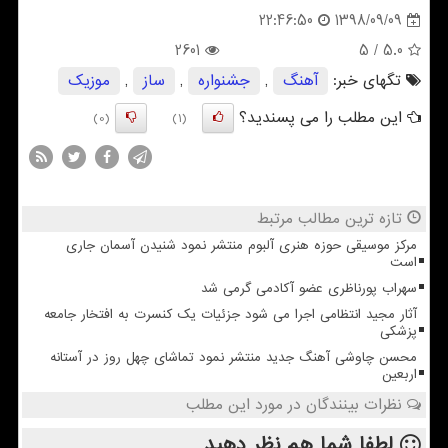
1398/09/09
22:46:50
2601
/ 5
5.0
تگهای خبر:
آهنگ
,
جشنواره
,
ساز
,
موزیك
این مطلب را می پسندید؟
(0)
(1)
تازه ترین مطالب مرتبط
مرکز موسیقی حوزه هنری آلبوم منتشر نمود شنیدن آسمان جاری
است
سهراب پورناظری عضو آکادمی گرمی شد
آثار مجید انتظامی اجرا می شود جزئیات یک کنسرت به افتخار جامعه
پزشکی
محسن چاوشی آهنگ جدید منتشر نمود تماشای چهل روز در آستانه
اربعین
نظرات بینندگان در مورد این مطلب
لطفا شما هم
نظر دهید