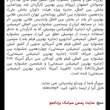
نوجوانان اصفهان (پروانه زرین بهترین كارگردان بلند پویانمایی
بخش بین الملل، جایزه ویژه هیئت داوران بخش ملی)،
یازدهمین جشنواره بین المللی پویانمایی تهران (تندیس طلایی
بهترین اثر بلند در بخش بین الملل وتندیس طلایی بهترین اثر
بلند در مسابقه ایران)، بیستمین جشنواره بین المللی انیمیشن
بوچئون كره (جایزه كوكومیكس موسیقی كه به كارگردان به خاطر
استفاده درست از موسیقی تعلق می گیرد)، سومین جشنواره
بین المللی انیمیشن آجایوپرو (جایزه بهترین فیلم بلند)، سومین
جشنواره بین المللی فیلم های آمریكای جنوبی از كشور شیلی
(جایزه بهترین انیمیشن سینمایی)، چهاردهمین جشنواره بین
المللی جیراف كانادا (جایزه بهترین انیمیشن سینمایی)،
جشنواره بین المللی فیلم های كودكان سن دیگو آمریكا ۲۰۱۹
(جایزه بهترین انیمیشن سینمایی) و ششمین جشنواره بین
المللیEACG ایالت كالفرینا آمریكا (جایزه بهترین انیمیشن
سینمایی) شده است.
مرورگر شما از ویدئو پشتیبانی نمی نماید.
فایل آنرا از اینجا دانلود كنید: video/mp4
منبع:
سایت رسمی سیامك یزدانجو