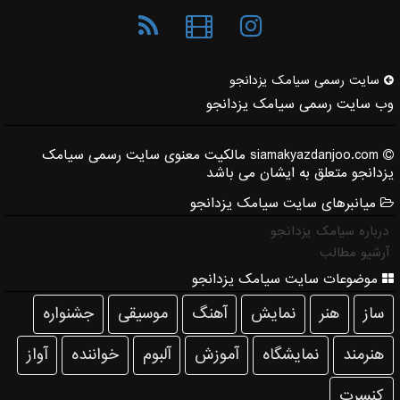
سایت رسمی سیامك یزدانجو
وب سایت رسمی سیامک یزدانجو
siamakyazdanjoo.com مالکیت معنوی سایت رسمی سیامک
یزدانجو متعلق به ایشان می باشد
میانبرهای سایت سیامک یزدانجو
درباره سیامک یزدانجو
آرشیو مطالب
موضوعات سایت سیامک یزدانجو
ساز
هنر
نمایش
آهنگ
موسیقی
جشنواره
هنرمند
نمایشگاه
آموزش
آلبوم
خواننده
آواز
كنسرت