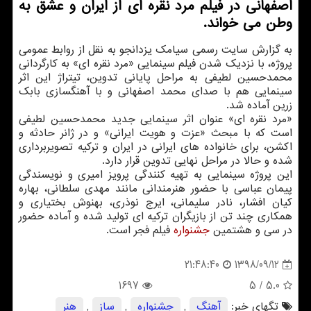
اصفهانی در فیلم مرد نقره ای از ایران و عشق به
وطن می خواند.
به گزارش سایت رسمی سیامك یزدانجو به نقل از روابط عمومی
پروژه، با نزدیك شدن فیلم سینمایی «مرد نقره ای» به كارگردانی
محمدحسین لطیفی به مراحل پایانی تدوین، تیتراژ این اثر
سینمایی هم با صدای محمد اصفهانی و با آهنگسازی بابك
زرین آماده شد.
«مرد نقره ای» عنوان اثر سینمایی جدید محمدحسین لطیفی
است كه با مبحث «عزت و هویت ایرانی» و در ژانر حادثه و
اكشن، برای خانواده های ایرانی در ایران و تركیه تصویربرداری
شده و حالا در مراحل نهایی تدوین قرار دارد.
این پروژه سینمایی به تهیه كنندگی پرویز امیری و نویسندگی
پیمان عباسی با حضور هنرمندانی مانند مهدی سلطانی، بهاره
كیان افشار، نادر سلیمانی، ایرج نوذری، بهنوش بختیاری و
همكاری چند تن از بازیگران تركیه ای تولید شده و آماده حضور
در سی و هشتمین
جشنواره
فیلم فجر است.
1398/09/12
21:48:40
1697
/ 5
5.0
تگهای خبر:
آهنگ
,
جشنواره
,
ساز
,
هنر