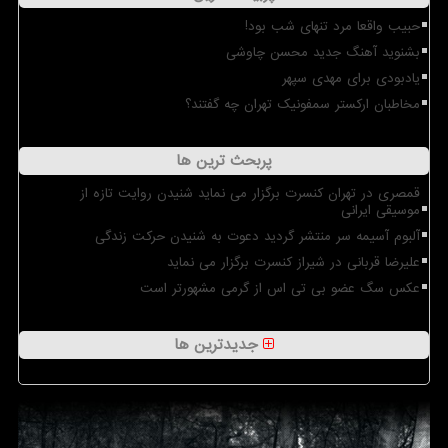
حبیب واقعا مرد تنهای شب بود!
بشنوید آهنگ جدید محسن چاوشی
یادبودی برای مهدی سپهر
مخاطبان ارکستر سمفونیک تهران چه گفتند؟
پربحث ترین ها
قمصری در تهران کنسرت برگزار می نماید شنیدن روایت تازه از
موسیقی ایرانی
آلبوم آسیمه سر منتشر گردید دعوت به شنیدن حرکت زندگی
علیرضا قربانی در شیراز کنسرت برگزار می نماید
عکس سگ عضو بی تی اس از گرمی مشهورتر است
جدیدترین ها