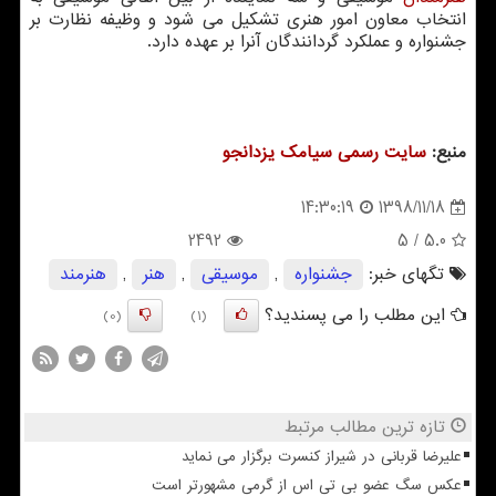
انتخاب معاون امور هنری تشكیل می شود و وظیفه نظارت بر
جشنواره و عملكرد گردانندگان آنرا بر عهده دارد.
منبع:
سایت رسمی سیامك یزدانجو
1398/11/18
14:30:19
2492
/ 5
5.0
تگهای خبر:
جشنواره
,
موسیقی
,
هنر
,
هنرمند
این مطلب را می پسندید؟
(0)
(1)
تازه ترین مطالب مرتبط
علیرضا قربانی در شیراز کنسرت برگزار می نماید
عکس سگ عضو بی تی اس از گرمی مشهورتر است