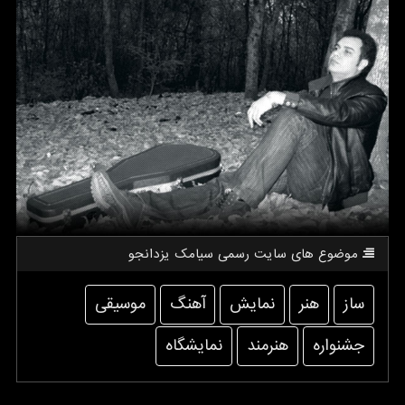
موضوع های سایت رسمی سیامك یزدانجو
ساز
هنر
نمایش
آهنگ
موسیقی
جشنواره
هنرمند
نمایشگاه