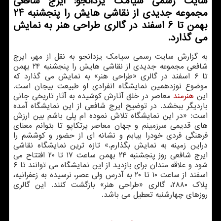
سایت رسمی سیامك یزدانجو: ایرج شافعی
مجموعه جدیدی از نقاشی هایش را پنجشنبه 24
بهمن تا 6 اسفند در گالری طراحی هنر به نمایش
می گذارد.
به گزارش سایت رسمی سیامك یزدانجو به نقل از مهر، ایرج
شافعی مجموعه جدیدی از نقاشی هایش را پنجشنبه ۲۴ بهمن
تا ۶ اسفند در گالری «طراحی هنر» به نمایش می گذارد كه
موضوع نوزدهمین نمایشگاه انفرادی او طبیعت بیجان است.
این
هنرمند
معاصر در خلق آثارش كوشیده به آثار تاریخی جانی
باردیگر ببخشد. در توضیح ایرج شافعی از این نمایشگاه آمده
است: «در این نمایشگاه تلاش نموده ام پلی باشم بین ارزش
های قدیمی سرزمینم و جهان معاصر پرتكاپو تا بتوانم معنای
فرهنگی فردی خودرا بیابم و نشانه ای از حضور و كوششم را
دراین زمینه به نمایش بگذارم.» تازه ترین نمایشگاه نقاشی
ایرج شافعی روز پنجشنبه ۲۴ بهمن ساعت ۱۷ تا ۲۰ افتتاح می
شود و علاقه مندان برای بازدید از این نمایشگاه می توانند تا ۶
اسفند از ساعت ۱۰ تا ۲۰ به آدرس ولی عصر، نرسیده به زعفرانیه،
پلاك ۲۸۸۰، گالری «طراحی هنر» بازگشت كنند. این گالری
روزهای چهارشنبه تعطیل می باشد.