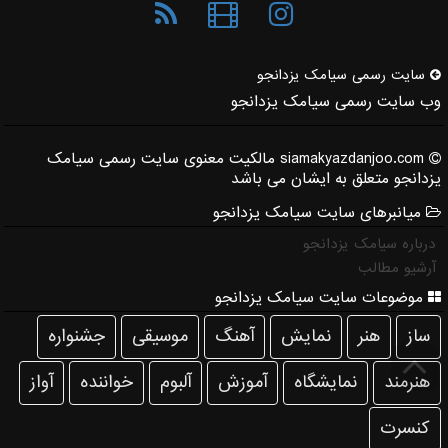
سایت رسمی سیامك یزدانجو
وب سایت رسمی سیامک یزدانجو
siamakyazdanjoo.com مالکیت معنوی سایت رسمی سیامک
یزدانجو متعلق به ایشان می باشد
میانبرهای سایت سیامک یزدانجو
درباره سیامک یزدانجو
آرشیو مطالب
موضوعات سایت سیامک یزدانجو
ساز
هنر
نمایش
آهنگ
موسیقی
جشنواره
هنرمند
نمایشگاه
آموزش
آلبوم
خواننده
آواز
كنسرت