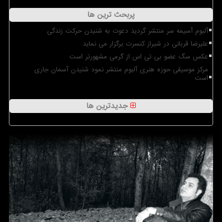
پربحث ترین ها
آلبوم آسیمه سر منتشر گردید دعوت به شنیدن حرکت زندگی
علیرضا قربانی در شیراز کنسرت برگزار می نماید
عکس سگ عضو بی تی اس از گرمی مشهورتر است
مرکز موسیقی حوزه هنری آلبوم منتشر نمود شنیدن آسمان جاری
است
جدیدترین ها