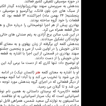
در حوزه موسیقی تلفیقی كشور فعالند.
بندهش به سرپرستی سهند بهادری(نوازنده گیتار الكتری
از سبك های جز، بلوز، فانك، پراگرسیو و موسیقی
پنجشنبه( ۲۴ بهمن ماه) اجراكننده 
قطعات را خود گروه ساخته بودند.
بهادری پیش از هر اجرا توضیحاتی را درباره حال و ه
حال قطعه همراه می كرد.
در این شب سالن برج آزادی به رغم صندلی های خالی، ا
نوازندگان تشكیل میدادند.
تلاش خویش را در اولین شب از سی و پنجمین جشنواره
سهند بهادری در قسمتی از این اجرا با اشاره به قطعه
جان خویش را از دست دادند.
او توضیح داد: تنها كاری كه از دست ما برمی آید ای
باشیم.
او با اشاره به معنای كلمه
هنر
(انسان نیك) در ادامه ا
باز می شود یا تخریب می كند و یا آباد؛ اما آنچه مهم
از دیگر قطعاتی كه در اجرای گروه بندهش مورد توجه حا
می شد و تا گیلان می رسید.
قطعه «كارمن» كه برمبنای داستانی به همین نام نو
اسپانیایی است كه یك سرباز اسپانیایی به او علاقمند
ساكسیفون به نوازندگی سعید شمس، همراهی قابل توجه
و البته در این شب اجرای قطعه ای برای روز عشق یا هم