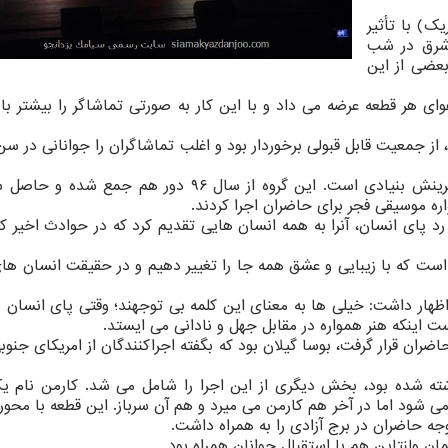
ك) با تأثیر
 شرق در شب
۱۳ قطعه بود كه بعضی از این
وای هر قطعه عرضه می داد و با این كار به صورتی تماشاگر را بیشتر ب
ز جمعیت قابل قبولی برخوردار بود و اغلب تماشاگران را جوانانی در س
بندهش كلمه ای برگرفته از زبان پهلوی و به معنای آفرینش بنیادی است. این گروه از سال ۹۶ دور ه
 موسیقی فجر برای حاضران اجرا كردند.
 رد پای انسان، آنرا به همه انسان هایی تقدیم كرد كه در حوادث اخیر 
ن است كه با زیبایی و عشق همه جا را تغییر دهیم و در حقیقت انسان ه
ظهار داشت: خیلی ها به معنای این كلمه بی توجهند؛ وقتی پای انسان ب
ست اینكه هنر همواره در مقابل جهل و نادانی می ایستد.
ضران قرار گرفت، بوسا گیلان بود كه بگفته اجراكنندگان از امریكای جنو
شته شده بود، بخش دیگری از این اجرا را شامل می شد. كارمن نام ی
 می شود اما در آخر هم كارمن می میرد و هم آن سرباز. این قطعه با محو
 حاضران در برج آزادی را به همراه داشت.
ان ولنتاین هم با استقبال جوانان همراه بود.