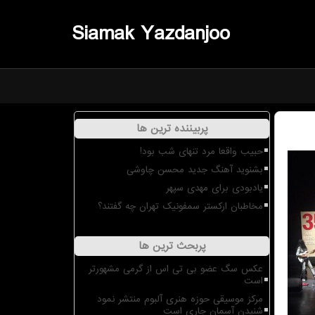
Siamak Yazdanjoo
پربیننده ترین ها
حبیب واقعا مرد تنهای شب بود!
بشنوید آهنگ جدید محسن چاوشی
یادبودی برای مهدی سپهر
مخاطبان ارکستر سمفونیک تهران چه گفتند؟
پربحث ترین ها
عکس سگ عضو بی تی اس از گرمی مشهورتر
است
مرکز موسیقی حوزه هنری آلبوم منتشر نمود
شنیدن آسمان جاری است