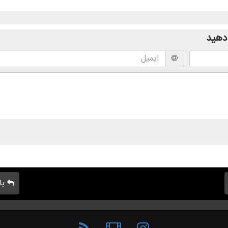
دهید
با