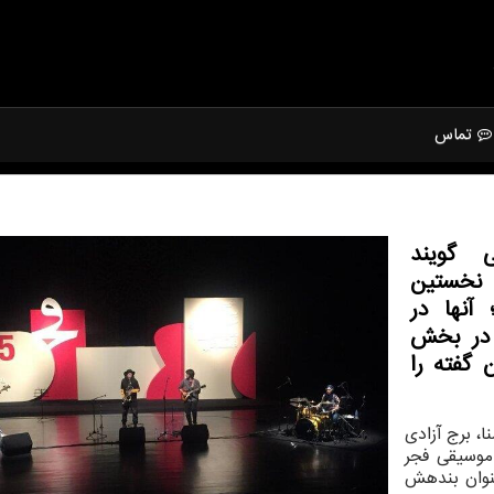
تماس
 گویند
نخستین
آنها در
 در بخش
 گفته را
، برج آزادی
وسیقی فجر
عنوان بندهش