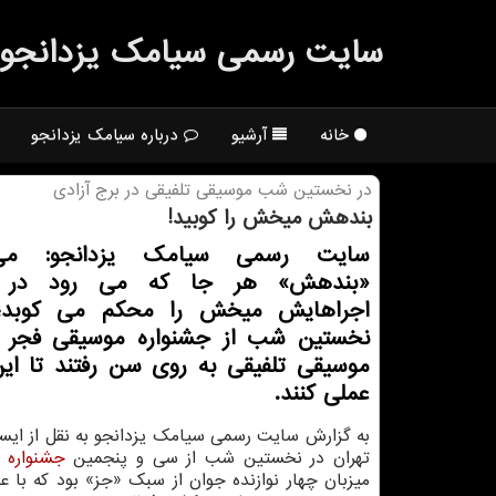
سایت رسمی سیامك یزدانجو
خانه
آرشیو
درباره سیامک یزدانجو
در نخستین شب موسیقی تلفیقی در برج آزادی
بندهش میخش را كوبید!
سایت رسمی سیامك یزدانجو: می
«بندهش» هر جا كه می رود در 
اجراهایش میخش را محكم می كوبد؛ 
نخستین شب از جشنواره موسیقی فجر
موسیقی تلفیقی به روی سن رفتند تا این
عملی كنند.
به گزارش سایت رسمی سیامك یزدانجو به نقل از ایسنا
تهران در نخستین شب از سی و پنجمین
جشنواره
م
میزبان چهار نوازنده جوان از سبك «جز» بود كه با 