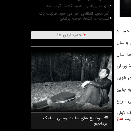
سهراب پورناظری عضو آکادمی گرمی شد
آثار مجید انتظامی اجرا می شود جزئیات یک
کنسرت به افتخار جامعه پزشکی
ا حس و
جدیدترین ها
ن و سال
م جمع شده و حاصل سه سال
كشورمان
ای خوبی
ه جایی
بی شروع
ك كولی
موضوع های سایت رسمی سیامك
ریت
ساز
یزدانجو