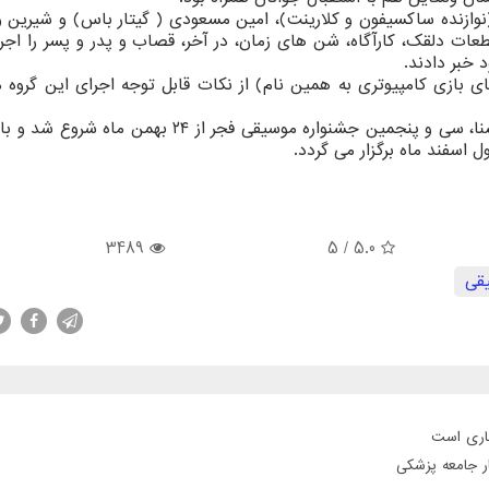
زنده ساكسیفون و كلارینت)، امین مسعودی ( گیتار باس) و شیرین و
ات دلقك، كارآگاه، شن های زمان، در آخر، قصاب و پدر و پسر را اجرا 
 خبر دادند.
ی بازی كامپیوتری به همین نام) از نكات قابل توجه اجرای این گروه 
3489
/ 5
5.0
قی
جاری است
ر جامعه پزشکی