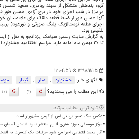
گروه بندهش متشكل از سهند بهادری، سعید شمس (نوا
درامز) در شب اجرای خود در برج آزادی همین طور قطع
آنها همین طور از ضبط قطعه دلقك برای علاقمندان خود
اجرای قطعه نوستالژیك پلنگ صورتی و نورهود( برمبنا
تلفیقی بود.
تا ۳۰ بهمن ماه ادامه دارد. مراسم اختتامیه جشنواره اول اسفند ماه برگزار می گردد.
1398/11/25
13:04:59
تگهای خبر:
جشنواره
,
ساز
,
گیتار
,
موسی
این مطلب را می پسندید؟
(0)
(1)
تازه ترین مطالب مرتبط
عکس سگ عضو بی تی اس از گرمی مشهورتر است
مرکز موسیقی حوزه هنری آلبوم منتشر نمود شنیدن آسمان 
آثار مجید انتظامی اجرا می شود جزئیات یک کنسرت به افتخا