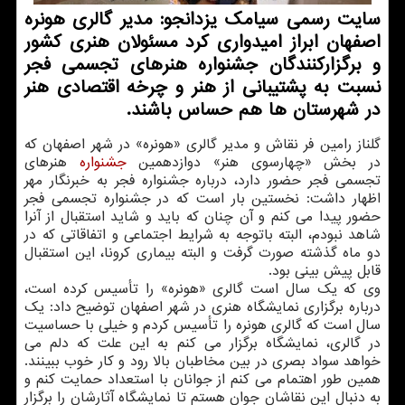
سایت رسمی سیامك یزدانجو: مدیر گالری هونره
اصفهان ابراز امیدواری كرد مسئولان هنری كشور
و برگزاركنندگان جشنواره هنرهای تجسمی فجر
نسبت به پشتیبانی از هنر و چرخه اقتصادی هنر
در شهرستان ها هم حساس باشند.
گلناز رامین فر نقاش و مدیر گالری «هونره» در شهر اصفهان كه
در بخش «چهارسوی هنر» دوازدهمین
جشنواره
هنرهای
تجسمی فجر حضور دارد، درباره جشنواره فجر به خبرنگار مهر
اظهار داشت: نخستین بار است كه در جشنواره تجسمی فجر
حضور پیدا می كنم و آن چنان كه باید و شاید استقبال از آنرا
شاهد نبودم، البته باتوجه به شرایط اجتماعی و اتفاقاتی كه در
دو ماه گذشته صورت گرفت و البته بیماری كرونا، این استقبال
قابل پیش بینی بود.
وی كه یك سال است گالری «هونره» را تأسیس كرده است،
درباره برگزاری نمایشگاه هنری در شهر اصفهان توضیح داد: یك
سال است كه گالری هونره را تأسیس كردم و خیلی با حساسیت
در گالری، نمایشگاه برگزار می كنم به این علت كه دلم می
خواهد سواد بصری در بین مخاطبان بالا رود و كار خوب ببینند.
همین طور اهتمام می كنم از جوانان با استعداد حمایت كنم و
به دنبال این نقاشان جوان هستم تا نمایشگاه آثارشان را برگزار