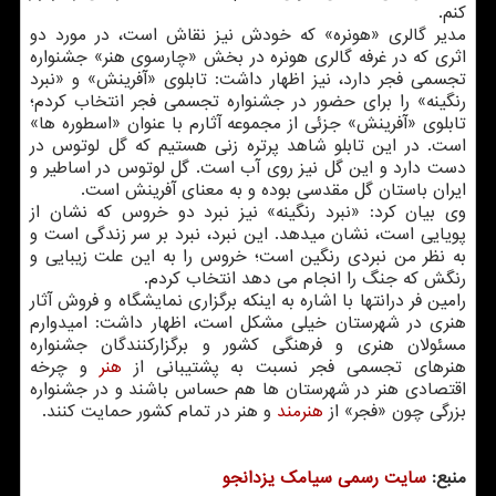
كنم.
مدیر گالری «هونره» كه خودش نیز نقاش است، در مورد دو
اثری كه در غرفه گالری هونره در بخش «چارسوی هنر» جشنواره
تجسمی فجر دارد، نیز اظهار داشت: تابلوی «آفرینش» و «نبرد
رنگینه» را برای حضور در جشنواره تجسمی فجر انتخاب كردم؛
تابلوی «آفرینش» جزئی از مجموعه آثارم با عنوان «اسطوره ها»
است. در این تابلو شاهد پرتره زنی هستیم كه گل لوتوس در
دست دارد و این گل نیز روی آب است. گل لوتوس در اساطیر و
ایران باستان گل مقدسی بوده و به معنای آفرینش است.
وی بیان كرد: «نبرد رنگینه» نیز نبرد دو خروس كه نشان از
پویایی است، نشان میدهد. این نبرد، نبرد بر سر زندگی است و
به نظر من نبردی رنگین است؛ خروس را به این علت زیبایی و
رنگش كه جنگ را انجام می دهد انتخاب كردم.
رامین فر درانتها با اشاره به اینكه برگزاری نمایشگاه و فروش آثار
هنری در شهرستان خیلی مشكل است، اظهار داشت: امیدوارم
مسئولان هنری و فرهنگی كشور و برگزاركنندگان جشنواره
هنرهای تجسمی فجر نسبت به پشتیبانی از
هنر
و چرخه
اقتصادی هنر در شهرستان ها هم حساس باشند و در جشنواره
بزرگی چون «فجر» از
هنرمند
و هنر در تمام كشور حمایت كنند.
منبع:
سایت رسمی سیامك یزدانجو