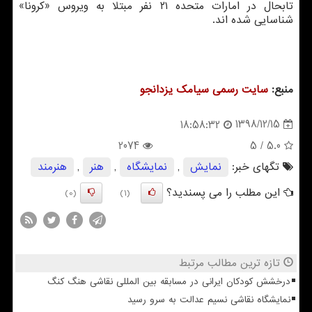
تابحال در امارات متحده ۲۱ نفر مبتلا به ویروس «كرونا»
شناسایی شده اند.
منبع:
سایت رسمی سیامك یزدانجو
1398/12/15
18:58:32
2074
/ 5
5.0
تگهای خبر:
نمایش
,
نمایشگاه
,
هنر
,
هنرمند
این مطلب را می پسندید؟
(0)
(1)
تازه ترین مطالب مرتبط
درخشش کودکان ایرانی در مسابقه بین المللی نقاشی هنگ کنگ
نمایشگاه نقاشی نسیم عدالت به سرو رسید