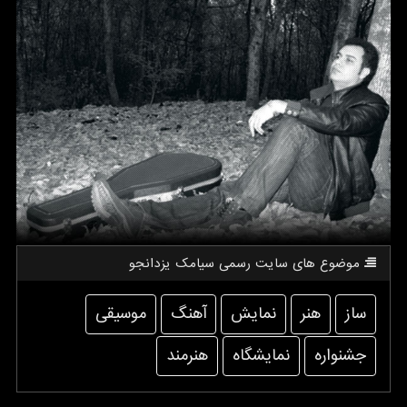
موضوع های سایت رسمی سیامك یزدانجو
ساز
هنر
نمایش
آهنگ
موسیقی
جشنواره
نمایشگاه
هنرمند