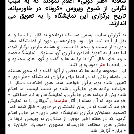
سالانه «هنر دوبی» اعلام نمودند كه به سبب
نگرانی از شیوع ویروس «كرونا» در خاورمیانه،
تاریخ برگزاری این نمایشگاه را به تعویق می
اندازند.
به گزارش سایت رسمی سیامك یزدانجو به نقل از ایسنا و به
نقل از آرت نت، قرار بود چهاردهمین دوره از نمایشگاه «هنر
دوبی» از بیست و پنجم تا بیست و هشتم مارس برگزار شود،
اما بعد از به تعویق افتادن برگزاری آن، مسئولان نمایشگاه قصد
دارند جای خالی آنرا با برنامه ها و گفت و گوی های محدود و
در رابطه با
هنر
«دوبی» پر كنند.
این مجموعه برنامه ها كه بعضی از آنها گفت و گو محور هستند
در فاصله زمانی كه در ابتدا برای برگزاری نمایشگاه «هنر دوبی»
تعیین شده بود، برگزار خواهند شد. هنوز اطلاعات دقیقی از
جزئیات برنامه های جایگزین شده در دست نیست اما اعلام
شده یكی از برنامه‎ های جایگزین، نمایشگاهی به نام «ساكنین»
خواهد بود كه آن دسته از آثار
هنرمندان
آفریقایی را به نمایش
خواهد گذاشت كه در زمان اقامتشان در «دوبی» خلق شده اند.
تصمیم مسئولان برگزاری نمایشگاه «هنر دوبی» در حالی اعلام
گردید كه در هفته اخیر موجی از مبتلایان به ویروس كرونا در
بخش های مختلف خاورمیانه همچون «دوبی»، «لبنان» و
«ایران» گزارش شد.