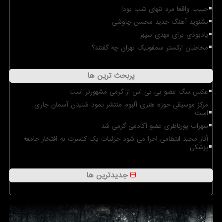
حبیب واقعا مرد تنهای شب بود!
بشنوید آهنگ جدید محسن چاوشی
یادبودی برای مهدی سپهر
مخاطبان ارکستر سمفونیک تهران چه گفتند؟
پربحث ترین ها
عکس سگ عضو بی تی اس از گرمی مشهورتر است
مرکز موسیقی حوزه هنری آلبوم منتشر نمود شنیدن آسمان جاری
است
سهراب پورناظری عضو آکادمی گرمی شد
آثار مجید انتظامی اجرا می شود جزئیات یک کنسرت به افتخار جامعه
پزشکی
جدیدترین ها