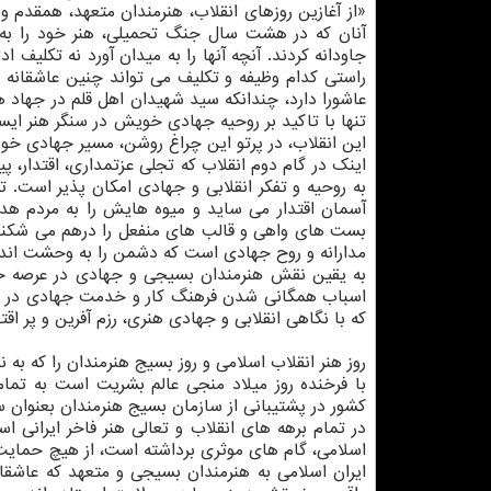
«از آغازین روزهای انقلاب، هنرمندان متعهد، همقدم 
آنان كه در هشت سال جنگ تحمیلی، هنر خود را به 
جاودانه كردند. آنچه آنها را به میدان آورد نه تكلیف ا
راستی كدام وظیفه و تكلیف می تواند چنین عاشقانه هن
عاشورا دارد، چندانكه سید شهیدان اهل قلم در جهاد هن
تنها با تاكید بر روحیه جهادی خویش در سنگر هنر ایس
این انقلاب، در پرتو این چراغ روشن، مسیر جهادی خود ر
اینك در گام دوم انقلاب كه تجلی عزتمداری، اقتدار، پ
به روحیه و تفكر انقلابی و جهادی امكان پذیر است. 
آسمان اقتدار می ساید و میوه هایش را به مردم ه
بست های واهی و قالب های منفعل را درهم می شكند. ه
مدارانه و روح جهادی است كه دشمن را به وحشت اند
به یقین نقش هنرمندان بسیجی و جهادی در عرصه خ
اسباب همگانی شدن فرهنگ كار و خدمت جهادی در جام
كه با نگاهی انقلابی و جهادی هنری، رزم آفرین و پر اقتد
روز هنر انقلاب اسلامی و روز بسیج هنرمندان را كه ب
با فرخنده روز میلاد منجی عالم بشریت است به ت
كشور در پشتیبانی از سازمان بسیج هنرمندان بعنوان 
در تمام برهه های انقلاب و تعالی هنر فاخر ایرانی ا
اسلامی، گام های موثری برداشته است، از هیچ حمایت 
ایران اسلامی به هنرمندان بسیجی و متعهد كه عاشقان