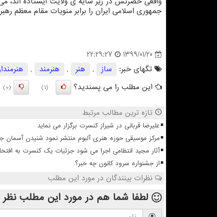
واقعی حضرتش در زیر سایه ی ولایت ایستاده اند، می با
جمهوری اسلامی ایران را برابر منویات مقام معظم رهب
1399/01/20
22:29:27
تگهای خبر:
ساز
,
هنر
,
هنرمند
,
هنرمندا
این مطلب را می پسندید؟
(0)
(1)
تازه ترین مطالب مرتبط
علیرضا قربانی در شیراز کنسرت برگزار می نماید
مرکز موسیقی حوزه هنری آلبوم منتشر نمود شنیدن آسمان 
آثار مجید انتظامی اجرا می شود جزئیات یک کنسرت به افتخا
از جشنواره سرود کانون چه خبر؟
نظرات بینندگان در مورد این مطلب
لطفا شما هم
در مورد این مطلب
نظر 