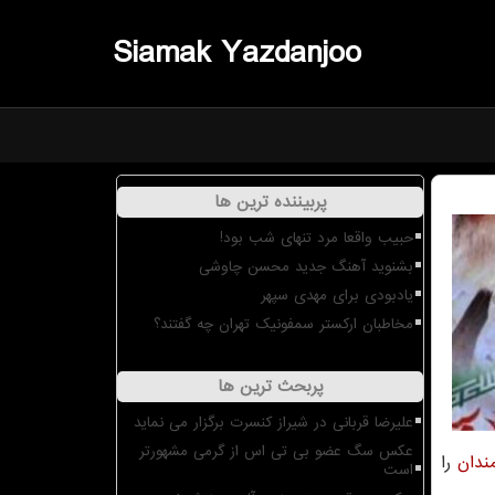
Siamak Yazdanjoo
پربیننده ترین ها
حبیب واقعا مرد تنهای شب بود!
بشنوید آهنگ جدید محسن چاوشی
یادبودی برای مهدی سپهر
مخاطبان ارکستر سمفونیک تهران چه گفتند؟
پربحث ترین ها
علیرضا قربانی در شیراز کنسرت برگزار می نماید
عکس سگ عضو بی تی اس از گرمی مشهورتر
ندان
را
است