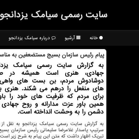
سایت رسمی سیامك یزدانجو
خانه
آرشیو
درباره سیامک یزدانجو
پیام رئیس سازمان بسیج مستضعفین به مناسبت
به گزارش سایت رسمی سیامك یزدان
جهادی، هنری است همیشه در صح
دوشادوش مردم، بن بست های واهی 
های منفعل را درهم می شكند. هنری با
برای مردم كه ظرفیت های خود را باور
همین باور عزت مدارانه و روح جهادی
دشمن را به وحشت انداخته است.
به گزارش سایت رسمی سیامك یزدانجو به نقل از ای
سرتیپ پاسدار غلامرضا سلیمانی رئیس سازمان بسی
تبریك اظهار داشت كه متن این پیام به شرح زیر است: