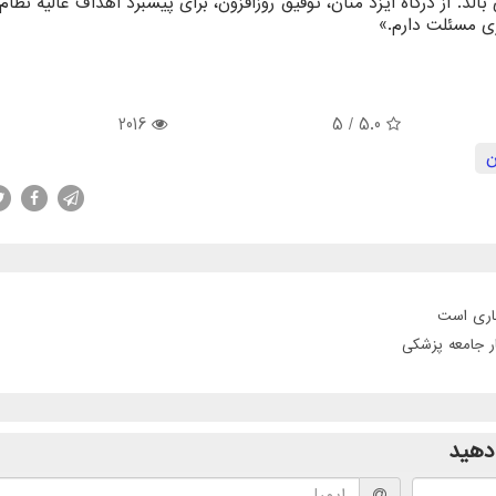
لد. از درگاه ایزد منان، توفیق روزافزون، برای پیشبرد اهداف عالیه نظ
ری مسئلت دارم.»
2016
/ 5
5.0
ن
جاری است
ر جامعه پزشکی
دهید