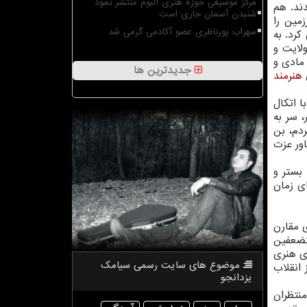
مرکز موسیقی حوزه هنری آلبوم منتشر نمود
ند. هم
شنیدن آسمان جاری است
مین را
سهراب پورناظری عضو آکادمی گرمی شد
كرد. به
ولایت و
 مادی و
جدیدترین ها
ن
هنرمند
ا اتكال
 سر به
دم، بن
ور عزت
بستر و
ی زمان
ی مقارن
تضعفین
زی هنری
موضوع های سایت رسمی سیامك
 انقلاب
یزدانجو
نتظران