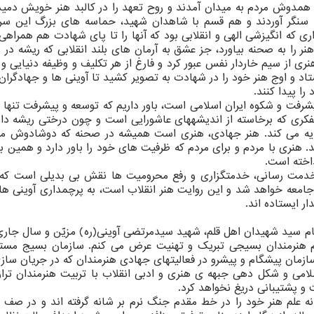
و همدوش مردم به میدان آمدند و روح تعهد را در كالبد هنر خویش دمید
سنگر آوردند و هم قسم با شاهدان شهید، حماسه های بزرگ این سرز
داری كه انگیزشی الهی و انقلابی بود كه آنها را تا پای شهادت هم همراهی 
ر را به صحنه بیاورد، جز عشق به آرمان های بلند انقلابی كه ریشه در 
ری از سیم خاردار نفس عبور كرد و فارغ از هر تكلیف و وظیفه دنیایی و
تاد و اوج هنر خود را در شهادت به تصویر كشید تا آوینی ها و جهادگرا
ا پیدا كنند.
یشرفت و شكوه ایران اسلامی است، باور داریم كه توسعه و پیشرفت تنها ب
تفكری كه برخاسته از اندیشههای عاشورایی است و چون درختی ریشه دار،
دیه می كند. هنر جهادی، هنری است همیشه در صحنه كه دوشادوش مر
نری با مردم و برای مردم كه ظرفیت های خود را باور دارد و همین با
اخته است.
دمت رسانی، خدمتگزاری و رفع محرومیت ها نقش بی بدیلی است كه 
عه خواهد شد و این روایت هنر انقلاب است، به پرچمداری آوینی ها
ار ایستاده اند.
ه نام سید شهیدان اهل قلم، شهید سیدمرتضی آوینی(ره) مزیّن و سال جار
مام هنرمندان بسیجی تبریك و تهنیت عرض می كنم. سازمان بسیج مس
سازمان پیشگام و پیشرو در فعالیتهای جهادی هنرمندان كه در جریان سا
سلامی و شكل دهی جبهه ی هنری و ادبی انقلاب با تربیت هنرمندان تراز
و پشتیبانی دریغ نخواهد كرد.
ه علم هنر خود را در خط مقدم جنگ نرم بر شانه گرفته اند و در صف م