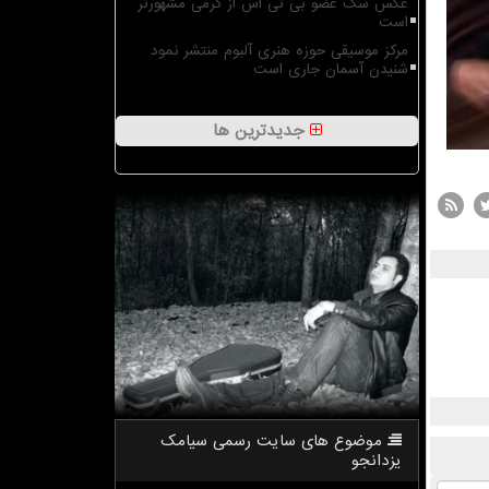
عکس سگ عضو بی تی اس از گرمی مشهورتر
است
مرکز موسیقی حوزه هنری آلبوم منتشر نمود
شنیدن آسمان جاری است
جدیدترین ها
موضوع های سایت رسمی سیامك
یزدانجو