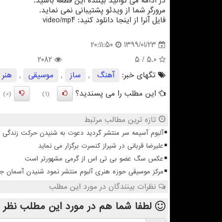
در ادامه می توانید بیننده این قطعه باشید:
مرورگر شما از ویدئو پشتیبانی نمی نماید.
فایل آنرا از اینجا دانلود كنید: video/mp4
1399/01/23
20:11:50
2082
/ 5
5.0
تگهای خبر:
آهنگ
,
ساز
,
موسیقی
,
هنر
این مطلب را می پسندید؟
(0)
(1)
تازه ترین مطالب مرتبط
آلبوم آسیمه سر منتشر گردید دعوت به شنیدن حرکت زندگی
علیرضا قربانی در شیراز کنسرت برگزار می نماید
عکس سگ عضو بی تی اس از گرمی مشهورتر است
مرکز موسیقی حوزه هنری آلبوم منتشر نمود شنیدن آسمان 
نظرات بینندگان در مورد این مطلب
لطفا شما هم
در مورد این مطلب
نظر 