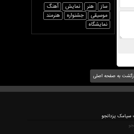
ساز
هنر
نمایش
آهنگ
موسیقی
جشنواره
هنرمند
نمایشگاه
زگشت به صفحه اصلی
 سیامک یزدانجو
جو