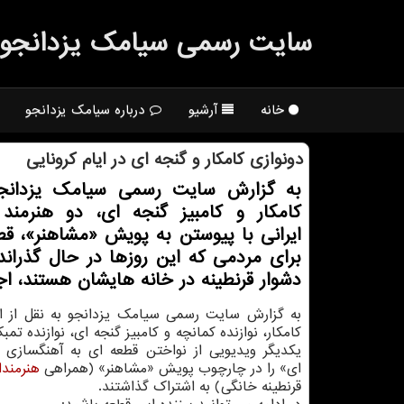
سایت رسمی سیامك یزدانجو
خانه
آرشیو
درباره سیامک یزدانجو
دونوازی كامكار و گنجه ای در ایام كرونایی
به گزارش سایت رسمی سیامك یزدانجو
كامكار و كامبیز گنجه ای، دو هنرمند
ایرانی با پیوستن به پویش «مشاهنر»، قط
برای مردمی كه این روزها در حال گذران
دشوار قرنطینه در خانه هایشان هستند، اجر
به گزارش سایت رسمی سیامك یزدانجو به نقل از ایس
كامكار، نوازنده كمانچه و كامبیز گنجه ای، نوازنده تم
یكدیگر ویدیویی از نواختن قطعه ای به آهنگسازی «
ای» را در چارچوب پویش «مشاهنر» (همراهی
هنرمندا
قرنطینه خانگی) به اشتراك گذاشتند.