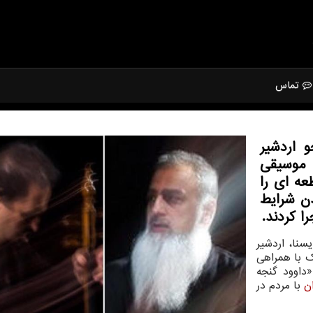
تماس
 اردشیر
 موسیقی
عه ای را
دن شرایط
ا كردند.
نا، اردشیر
بك با همراهی
داوود گنجه
ن
با مردم در