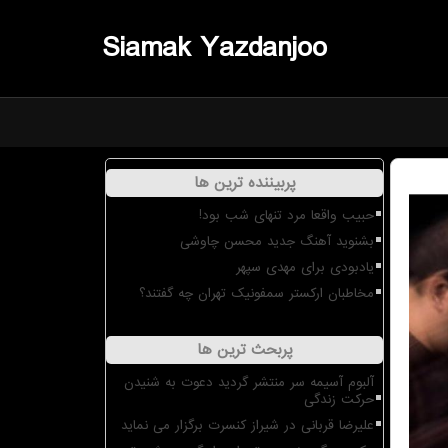
Siamak Yazdanjoo
پربیننده ترین ها
حبیب واقعا مرد تنهای شب بود!
بشنوید آهنگ جدید محسن چاوشی
یادبودی برای مهدی سپهر
مخاطبان ارکستر سمفونیک تهران چه گفتند؟
پربحث ترین ها
آلبوم آسیمه سر منتشر گردید دعوت به شنیدن
حرکت زندگی
علیرضا قربانی در شیراز کنسرت برگزار می نماید