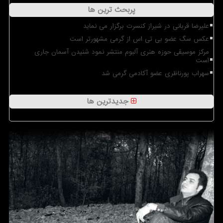
پربحث ترین ها
علیرضا قربانی در شیراز کنسرت برگزار می نماید
عکس سگ عضو بی تی اس از گرمی مشهورتر است
مرکز موسیقی حوزه هنری آلبوم منتشر نمود شنیدن آسمان جاری
است
سهراب پورناظری عضو آکادمی گرمی شد
جدیدترین ها