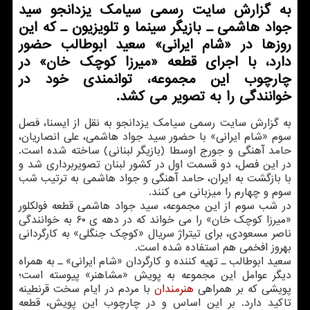
به گزارش سایت رسمی سیامك یزدانجو سید
جواد هاشمی ـ بازیگر سینما و تلویزیون ـ كه این
روزها در «شام ایرانی» سعید ابوطالب حضور
دارد، با اجرای قطعه «میرزا كوچك خان» در
چارچوب این مجموعه، توانمندی خود در
خوانندگی را به تصویر می كشد.
به گزارش سایت رسمی سیامك یزدانجو به نقل از ایسنا، فصل
سوم «شام ایرانی» با حضور سید جواد هاشمی، علی انصاریان،
حامد آهنگی و جورج اوسطا (بازیگر لبنانی) ساخته شده است.
در این فصل، دو قسمت اول در كشور لبنان تصویربرداری شد و
با بازگشت به ایران، حامد آهنگی و جواد هاشمی به ترتیب شب
سوم و چهارم را میزبانی می كنند.
در شب سوم از این مجموعه، سید جواد هاشمی قطعه فولكلور
«میرزا كوچك خان» را می خواند كه در دهه ی ۶۰ به خوانندگی
ناصر مسعودی، برای تیتراژ سریال «كوچك جنگلی» به كارگردانی
بهروز افخمی هم استفاده شده است.
سعید ابوطالب ـ تهیه كننده و كارگردان «شام ایرانی» ـ به همراه
دیگر عوامل این مجموعه به پویش «مشاهنر» پیوسته است؛
پویشی كه بر همراهی
هنرمندان
با مردم در ایام سخت قرنطینه
تاكید دارد. بر این اساس و در چارچوب این پویش، قطعه