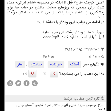
«میرزا كوچك خان» قبل از اینكه در مجموعه «شام ایرانی» دیده
شود، برای مردمی كه روزهای سخت ماندن در خانه ها برای
پیشگیری از انتشار كرونا را تحمل می كنند، به نمایش درآمده
است.
در ادامه می توانید این ویدئو را تماشا كنید:
مرورگر شما از ویدئو پشتیبانی نمی نماید.
فایل آنرا از اینجا دانلود كنید: video/mp4
1399/02/04
19:44:03
1906
/ 5
5.0
تگهای خبر:
آهنگ
,
خواننده
,
نمایش
,
هنر
این مطلب را می پسندید؟
(0)
(1)
تازه ترین مطالب مرتبط
مرکز موسیقی حوزه هنری آلبوم منتشر نمود شنیدن آسمان جاری
است