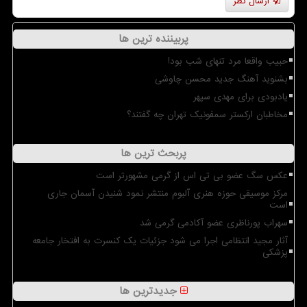
ارسال نظر
پربیننده ترین ها
حبیب واقعا مرد تنهای شب بود!
بشنوید آهنگ جدید محسن چاوشی
یادبودی برای مهدی سپهر
مخاطبان ارکستر سمفونیک تهران چه گفتند؟
پربحث ترین ها
عکس سگ عضو بی تی اس از گرمی مشهورتر است
مرکز موسیقی حوزه هنری آلبوم منتشر نمود شنیدن آسمان جاری
است
سهراب پورناظری عضو آکادمی گرمی شد
آثار مجید انتظامی اجرا می شود جزئیات یک کنسرت به افتخار جامعه
پزشکی
جدیدترین ها