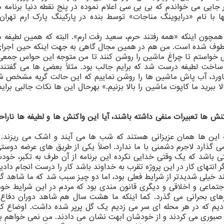
ر جایی می خواندم که بی بی سی اعلام نموده در پنج نقطه دنیا برنامه 
ا با نام «درایوینگ مناجات» توسط بنده در پارکینگ پارک ارم تهران 
همچون اینکه «همه رفتند حرم، سعید رفت ارم». البته که همین لطیفه ه
معطوف شده است. من هم در همین مجال گاهی به جهت اینکه حین اجرای 
 خواستم تا چراغ ماشین را روشن کنند تا من متوجه این حواس جمعی آ
 ساخت لطیفه درست شد که برایم جالب بود. مثلاً بعضی ها می گفتند:
یاورد، آب پاش ماشین ها را روشن نماییم که این حالت گریه مشخص شو
ا ببرید ما کاپوت ماشین را بالا بزنیم.» بهرحال این ها نکات جالبی برایم
کنش ها تعبیرات منفی داشته باشند، آیا این واکنش ها و لطیفه ها ناراح
 این ها همان عزیزانی هستند که شب ها می آیند و اشک می ریزند. م
 گذارد لاجرم دشمنی با ما ندارد. اصلاً یکی از طریق های عرضه دوستی
 باشد که یک وقتی خدایی نکرده این برنامه از آن طرف به تکبر، خودس
ر انتهای کار در این پروژه تقرب به خداوند باشد کار را درست انجام دادیم
تند خیلی شدیدتر از شرایط فعلی بود، اما دو چیز سبب شد که ما شاهد 
جتماعی و اخلاقی و دیگری قانون مندی بود که مردم در این شرایط خود
وزهای بحرانی می گذرد. کما اینکه ما هشت سال هم شاهد دوران دفا
سال بیشتر از ۱۸۰ هزار شهید دادیم که در هر محله ای سر می زدیم یک گل پرپر شده داشت. اوضا
ل صبوری می کردند و از خودشان ابهت نشان می دادند. من نمی خواهم بگ