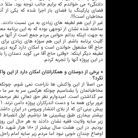
دلتنگی» می خواندم که برایم جالب توجه بود. مثلاً د
فضای پارکینگ یا فضای باز اجرا شده که یکی از آنه
مخاطبان است!!!.
غیر از این هم لطیفه های زیادی به من نسبت دادند. 
ساخته شده نشان از توجهی بوده که به این برنامه 
به جهت اینکه بدانم حواس مردم جمع است از آنها می
کلیت برنامه باشم. از این هم سوژه های زیادی برای
حاج آقا مشغول خواندن است و امکان دارد گریه درب
لطیفه دیگر اینکه: «وقتی حاج آقا می گوید دستان را بال
در این پروژه آنها را تجربه کردم.
* برخی از دوستان و همکارانتان امکان دارد از این وا
نکرد؟
من اصلاً از این واکنش ها ناراحت نمی شوم. چونکه
مخاطبانمان را بشناسیم چونکه هرکسی سر به سر ما می
سر گذاشتن است. امیدوارم نظر حق تعالی نظر مرحمتی
غرور برای همه ما و دست اندرکاران پروژه دامن نزند. اگ
پیش بینی ای که از بلای انتشار ویروس در ایران داش
بیشتر بیماری طبق پیشبینی ها نباشیم. اول انضباط ا
زیر سایه ولایت فقیه نشان دادند به هر حال این ر
بودیم. در این هشت 
اوضاع چندان خوبی نبود اما مردم زیر سایه امام راح