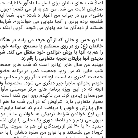
اصلاً شب های بیابان برای نسل ما یادآور خاطرات جبه
صدایش اذیت می شد. من هم به او می گفتم: «چون م
شلمچه برده بودی و آنجا تنهایی می خواندی». شرایطی
هستند از دیدگان ما هم پنهان می شوند. گویی اینکه
* این حس و حالی که از آن حرف می زنید در هنگام 
خاندان (ع) رو در روی مستقیم با مستمع، برنامه خوی
را هم به آنها با روش خواندن خود منتقل می کند. ش
ندیدن آنها برایتان تجربه متفاوتی را رقم زد.
ببینید من سال های زیادی است که شب های جمعه برا
شب هایی که می روم، جمعیت کمی در برنامه حضور پ
جمعیت کمتری به نسبت اوقات دیگر روز در مجلس حاض
خودم بخوانم، ماجرا چیز دیگری می شود. مخصوصاً 
البته که در این ویژه برنامه های مرکز موسیقی مأ
سروصدای زیادی کرد. من تأکیدم روی این نکته است 
بسیار متفاوتی دارد. شرایطی که در این شب ها هم آن
حال پرارزش و خوبی را دریافت کردم که اساسا برایم تج
این نوع خواندن شرایط نزدیکی به خواندن ما در د
بیرون می زدم و در فاصله دوری یک جایی را برای نشس
حدود ۲۰ یا ۳۰ نفر از رزمندگان آن هم به
کرونا) می نشستند و با نوای من سفره دلشان را با خ