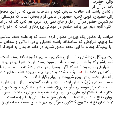
وانی حضرت
د در آن از
 نشان باشد، اما حالات نیایش گونه و مناجات هایی که در این محاف
انی خطیبان، گویی تجربه حضور در عالمی آرام بخش است که موسیقی 
شیرین حضور در آن از دل و جان نمی رود. فرقی هم نمی کند که در ای
کنی؛ آنچه مهم می باشد حضور در مهمانی پروردگاری است که: «تو را خو
ن ضیافت را، حضور یک ویروس دشوار کرده است، که به علت حفظ سلامتی
خدا برویم. شرایطی که متاسفانه باعث تعطیلی برخی اماکن و محافل م
پروردگار بود و ما این دفعه مجبور شدیم در خانه هایمان به آنچه از 
حالا که اغلب محافل به غیر از مواردی معدود، برای رعایت پروتکل بهداشتی ناشی از 
شته باشیم که واعظان و نوحه خوانان مورد پسندمان در آنجا رو در رو ب
 شرایطی به وجود آمده که اگر اتومبیلی در اختیار داشته باشیم، می تو
ی که این دفعه با
هنر
ترکیب شده و در چارچوب پروژه «شب های دلتن
انتشار یافته، پیش روی شهروندان تهرانی قرار گرفته است.
سن مجتبی (ع) خیابان آزادی میزبان طیف گسترده ای از شهروندان تهر
ه دعوت مرکز موسیقی مأوا به پروژه «شب های دلتنگی» پیوست و در 
سایر فعالیتهای هنری در این برنامه به نوحه خوانی پرداخت. تجربه م
دوران دفاع مقدس انداخته و برایش شرایط متفاوتی را رقم زده است.
کر خاندان (ع)؛ مشروح گفتگوی خبرگزاری مهر با حاج سعید حدادیان را د