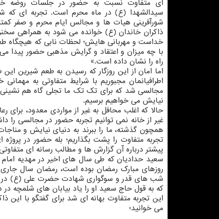
ای متفاوت نسبت به حضور در جلسات روضه خ
سیدالشهدا (ع) در ماه محرم است. تجربه ای که شای
شورآفرینی هیات ها و مجالس ایام محرم و صفر کمتر
ذاکران خاندان (ع) خوانده می شود به همراهی سخنر
خداست و مهربانی هایش؛ لحظات نابی که هیچگاه طعم 
با چه میزان و اعتقاد و گرایش مذهبی حضور پیدا می 
راه را نشان داده است.»
اما امان از این روزگار که رسیدن به طعم شیرین ای
اطرافیانمان مجبوریم با شرایط متفاوتی به مهمانی 
مجالسی شد که برای تک تک ما تجلی گاه هم نشینی با 
نیایش می خواهیم برسیم.
غیر از خانه نمی توانیم تجربه حضور در مجالسی را دا
همچون گذشته، ما را ببرند به دنیای نیایش و مناجات،
تجربه متفاوت را پشت بگذاریم؛ بله حضور در پروژه ا
پیشتر درباره آن گزارش ها و مطالب رسانه ای متفاوتی 
سعید حدادیان که طی سال های اخیر در مهدیه امام ح
روزهای مبارک رمضان بوده است، رمضان سال جاری ب
شب های قدر و سوگواری شهادت حضرت علی (ع) در کنار 
که به قول حاج سعید او را یاد بیابان های شلمچه در 
این تجربه متفاوت بهانه ای شد برای گفتگو با این ذا
می خوانید؛