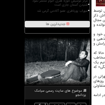
مرکز موسیقی حوزه هنری آلبوم منتشر نمود
شنیدن آسمان جاری است
ل توسط
سهراب پورناظری عضو آکادمی گرمی شد
اش ذکر
ن مجال
جدیدترین ها
انده و
 خود و
ذهبی و
آرامش و
پیشگیری بیماری «کووید ۱۹» بسته است، حالا که
ا مخاطب
انیم یک
گی» که
انی در
روزهای
تفاوتی
موضوع های سایت رسمی سیامك
ر ادامه
یزدانجو