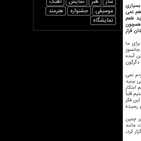
ساز
هنر
نمایش
آهنگ
 بسیاری
موسیقی
جشنواره
هنرمند
 هم نمی
ید طعم
نمایشگاه
 همچون
ن قرار
رای ما
جانسوز
ن آمده
 دگرگون
دم نمی
ی بینید
 ابتکار
م قلباً
این فکر
م رسیده
ر چنین
ت مانند
ر کرد،