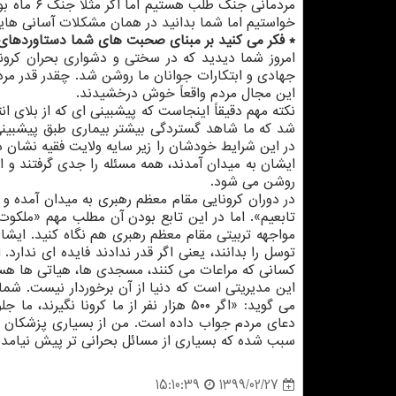
مردمانی ج
خواستیم اما شما بدانید در همان مشکلات آسانی هایی 
* فکر می کنید بر مبنای صحبت های شما دستاوردهای ف
امروز شما دیدید که در سختی و دشواری بحران کرونا
جهادی و ابتکارات جوانان ما روشن شد. چقدر قدر مرد
این مجال مردم واقعاً خوش درخشیدند.
نکته مهم دقیقاً اینجاست که پیشبینی ای که از بلای ا
شد که ما شاهد گستردگی بیشتر بیماری طبق پیشبینی 
در این شرایط خودشان را زیر سایه ولایت فقیه نشان 
ایشان به میدان آمدند، همه مسئله را جدی گرفتند و 
روشن می شود.
در دوران کرونایی مقام معظم رهبری به میدان آمده و ا
تابعیم». اما در این تابع بودن آن مطلب مهم «ملکو
مواجهه تربیتی مقام معظم رهبری هم نگاه کنید. ایشا
توسل را بدانند، یعنی اگر قدر ندادند فایده ای ندا
کسانی که مراعات می کنند، مسجدی ها، هیاتی ها هست
این مدیریتی است که دنیا از آن برخوردار نیست. شما
می گوید: «اگر ۵۰۰ هزار نفر از ما کرون
دعای مردم جواب داده است. من از بسیاری پزشکان ه
سبب شده که بسیاری از مسائل بحرانی تر پیش نیامد
1399/02/27
15:10:39