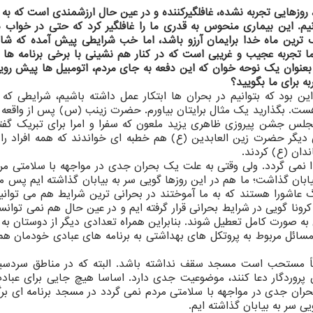
 روزهایی تجربه نشده، غافلگیرکننده و در عین حال ارزشمندی است که به
دانیم. این بیماری منحوس به قدری ما را غافلگیر کرد که حتی در خواب
ترین ماه خدا برایمان آرزو باشد، اما خب شرایطی پیش آمده که شا
ا تجربه عجیب و غریبی است که در کنار هم نشینی با برخی برنامه ها
نوان یک نوحه خوان که این دفعه به جای مردم، اتومبیل ها پیش رویتا
ه برای ما بگویید؟
 بود که بتوانیم در بحران ها ابتکار عمل داشته باشیم، شرایطی که ب
ت. بگذارید یک مثال برایتان بیاورم. حضرت زینب (س) پس از واقعه 
مجلس جشن پیروزی ظاهری یزید ملعون که سفرا و امرا برای تبریک گفت
یی دیگر حضرت زین العابدین (ع) هم خطبه ای خواندند که همه افراد را
دان (ع) کردند.
 نمی گردد. ولی وقتی به علت یک بحران جدی در مواجهه با سلامتی مر
یابان گذاشت؛ ما هم در این روزها گویی سر به بیابان گذاشته ایم پس م
گ عاشورا هستند که به ما آموختند در بحرانی ترین شرایط هم می توانیم
نا گویی در شرایط بحرانی قرار گرفته ایم و در عین حال هم نمی توانستی
ه صورت کامل تعطیل شوند. بنابراین همراه تعدادی دیگر از دوستان به 
یت مسائل مربوط به پروتکل های بهداشتی به برنامه های عبادی خودمان ه
اقاً مستحب است مسجد سقف نداشته باشد. البته که در مناطق سردسی
ان پروردگار دعا کنند، موضوعیت جدی دارد. اساسا هیچ جایی برای عباد
ان جدی در مواجهه با سلامتی مردم نمی گردد در مسجد برنامه ای برگزا
ی سر به بیابان گذاشته ایم.