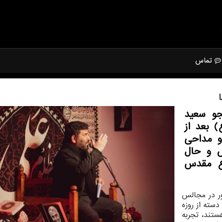
تماس
و سعید
) بعد از
و مداحی
س و حال
اع مقدس
ر در مجالس
سته از روزه
ستند، تجربه