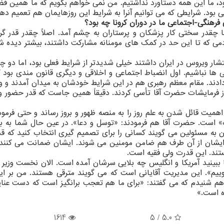
نگ طلب هستیم اما اگر مثلاً جنگ ۶ ماه بود، ما این همه دستاورد نداشتیم. من نمی خواهم بگویم که ما همین
بود. شرایطی که می توانیم آنرا به شرایط این روزهایمان هم تعمیم دهی
رهنگی-اجتماعی ما در دوران کرونا چه بود؟
 چقدر سختی کار پزشکان و پرستاران به چشم آمد. اصلاً چقدر قدر گر
می که تا این حد در کمک های مومنانه مشارکت داشتند، بیشتر دیده شد
نتشار ویروس در ایران داشتند خیلی شدیدتر از شرایط فعلی بود، اما دو 
ها نباشیم. اول انضباط اجتماعی و اخلاقی و دیگری قانون مندی بود ک
دادند. مقام معظم رهبری هم در این شرایط خودشان به میدان آمدند و و
از فرمایشات حضرت آقا تأسی کردند. دقیقاً همین جاست که قدر حضور ول
همیت قائل شدن به علم روز را به منصه ظهور و بروز رساند و حتی فرمود
ت» است. حضرت آقا هم فرمودند: «توسل و دعا». در عین حال شما به بر
ن به مسئولین می گویند کسانی را برای تصمیم گیری انتخاب کنید که قد
رد. ایشان از آن طرف هم ضامن مومنین می شوند. ایشان ضمانت می کنند 
ند. این قدرت ولی فقیه است.
 ببینید آمریکا و انگلیس چه بلایی سرشان آمده است. الان نخست وزیر 
ا نگیرند، ما جلوییم». این مدیریت آقایانی است که می گویند مترقی هستند. من بر ا
م شنیدم که می گفتند: «برای ما هم تعجب برانگیز است که دست عنا
ه است.»
1614
/ 5
5.0