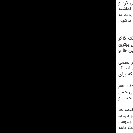
ی کرد و
نداشته
که مرا برای بازدید به
 ماشین
ک ذاکر
 بهتری
ن ها و
ر بعضی
آید که
ه برای
نیا هم
انی حس
م، حس و
یمه ها
 دیدم،
ر ویروس
ت نامه