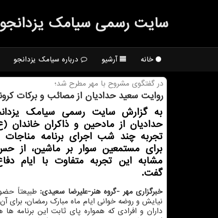
سایت رسمی سیامك یزدانجو
خانه
آرشیو
درباره سیامک یزدانجو
در گفتگوی مشروح با مهر مطرح شد؛
روایت سعید حدادیان از مصائب و بركات كرونا
به گزارش سایت رسمی سیامك یزدانج
حدادیان از مادحین و ذاكران خاندان (ع
تجربه چند شب اجرای برنامه مناجات 
برای مستمعین سوار بر ماشین، از ح
مشابه این تجربه متفاوت با ایام دف
گفت.
خبرگزاری مهر -گروه هنر-علیرضا سعیدی:
طبیعتاً حضو
نیایش و روضه خوانی ایام ماه مبارک رمضان، برای آن د
داران و افرادی که همواره پای ثابت این برنامه ها ه