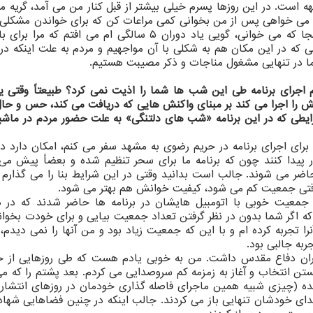
ه است. در این روزها پسرم خیلی بیشتر از قبل کنار من می آمد، گریه م
ی خواهی پس از من بخوانی کمی مراعات کن که برای خواندن مشکلی 
باشی». وی در جواب من اظهار داشت: «بابا شما اینجا که می خوانی، گویی یاد دوران ۵ سالگی ام می افتم 
 که در این مکان هم به شکلی با آن مواجهیم و مردم به علت اینکه در
 ما در تنهایی مشغول مناجات و ذکر مصیبت هستیم.
اجرای برنامه طی این شب ها شما را اذیت نمی کرد؟ طبیعتاً وقتی ی
ش را اجرا می کند بر مبنای واکنش هایی که دریافت می کند، حس و حال
رایطی که در این برنامه «شب های دلتنگی» به علت حضور مردم در ماشی
ی اجرای برنامه در حریم رضوی به مشهد سفر می کنم، امکان دارد د
یدا کنند چون که برنامه ما برای سحر تنظیم شده و بعضاً پیش می 
ر می شوند. جالب است بدانید وقتی در این شرایط بنا را می گذارم ک
وقتی جمعیت کم می شود، کیفیت خوانش هم بهتر می شود.
وا جمعیت خوبی با اتومبیل هایشان در برنامه ها حاضر شدند که در د
که اگر شما بدون در نظر گرفتن تعداد جمعیت بیایی و برای خودت بخو
را تجربه کرده ام و با این که جمعیت زیاد بود و من آنها را نمی دید
ربه جالبی بود.
وران دفاع مقدس داشت. من به خوبی یادم هست که طی روزهایی از خ
تن انتخاب و آغاز به زمزمه کم سروصدایی می کردم. بعد پشتم را که می
 صورت پراکنده (چیزی شبیه همین ماجرای فاصله گذاری خودمان در روزهای انتشا
دای خودشان تنهایی باز می کردند. جالب اینکه در چنین فضاهایی شهاد