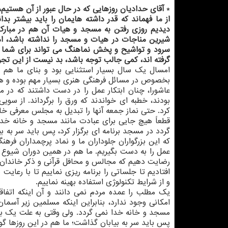
*
آقای حدادیان روزهایی که در حال عبور از آن هستیم،
از ما فهماند که قدر داشته هایمان را باید بیشتر ب
دیدیم روزی رفتن به مسجد و هیات آن هم در مبارک 
شیرین مناجات در هیات و مسجد را نداشته باشد، ام
سرود و تواشیح و پخش نماهنگ می تواند برای شما بع
گرفته اند، کمی جالب توجه باشد، بد نیست از این تجرب
امسال یک سال بسیار استثنایی بود و بنای ما هم این
بخصوص در مسائل فرهنگی هنری بسیار مهم بوده و هس
عاشورا، چنان ابتکار عمل را در دست داشتند که در 
بودند، خطبه ای خواندند که ورق را برگرداند. از سو
کرد. حتی نماز جمعه آنها را تبدیل به مجلس معرفی خان
قطعاً هیچ جایی برای عبادت مانند مسجد و خانه خدا
گردد در مسجد برنامه ای برگزار کرد، پس باید سر به ب
که این بزرگواران جلوداران ما و نماد پرچمداران فرهن
عمل را به دست بگیریم. ما هم در همین دوران شیوع کرو
رضایت دهیم که مجالس و محافل قرآنی و ذکر خاندان ب
افتادیم تا جلساتی را برنامه ریزی نماییم تا با رعا
و از شرایط تکنولوژی استفاده بهینه نماییم.
یک مطلب را عمده مردم نمی دانند و آن اینکه اتف
امکانی وجود ندارد، بنابراین اینکه مسلمین زیر آسم
مسجد و خانه خدا نمی گردد. ولی وقتی به علت یک بحر
پس باید سر به بیابان گذاشت؛ ما هم در این روزها گوی