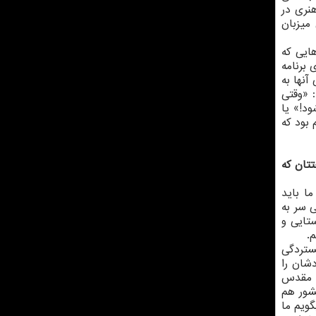
هنری در
میزبان
ایی که
برنامه
نها به
 «وقتی
د!» یا
 بود که
تتان که
ا باید
 سر به
تایی و
.
گستردگی
شان را
ع مقدس
ع کشور هم
ویم ما