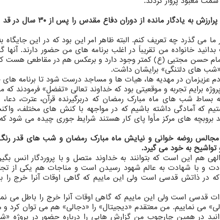
 سمت معبود پرواز کردند.
* پس می توان گفت حاج سعید حدادیان یک تجربه پرارزش به یادگار مانده از د
ر ما می گذرد چه تعریف کنم. البته ظاهر امر این بود که در این جایگاه به
ید خانواده من تقریباً در اغلب برنامه های من حضور دارند. آنها گ
یه امام حسن مجتبی (ع) کمتر وجود دارد و برعکس هم در مقاطعی هست ک
 «شب های دلتنگی» برایشان داشت.
دم عزیزمان در مهدیه ها، هیات ها و مساجد درست شود تا برنامه های 
روژه برایم تجربه و موقعیتی بود که خداوند تعالی «تفضل» فرمودند که ما
 که بساط شب های ماه مبارک رمضان که دربرگیرنده قرآن، عترت، دعا، 
یم که آمادگی داشته باشیم که در مواجهه با کنش های مختلف، واک
 بروبچه های مرکز مأوا پای کار هستند شرایط جوری چیده می شود که ب
ه مجالس روضه خوانی و نیایش ماه مبارک رمضان و شب های قدر رنگ
تواشیح به خود می گیرد.
هی هم این است که بتوانند به خداوند متصل و با پروردگار انس بگیرن
هادت و با شهادت به عالم شهود رسیدن است و مناجات هم یکی از تجل
 که در ذاتش قدسی است ولی این ماییم که گاهی اوقات آنرا خرج را ب
ذات قدسی است ولی این ماییم که گاهی اوقات آنرا خرج را باطل می نما
جّالی» می نماییم. من معتقدم «دیجیتال» را «دجالی» هم می توان کرد و 
دانید در همین چارچوب من گزارش هایی را درباره حضور در پروژه «