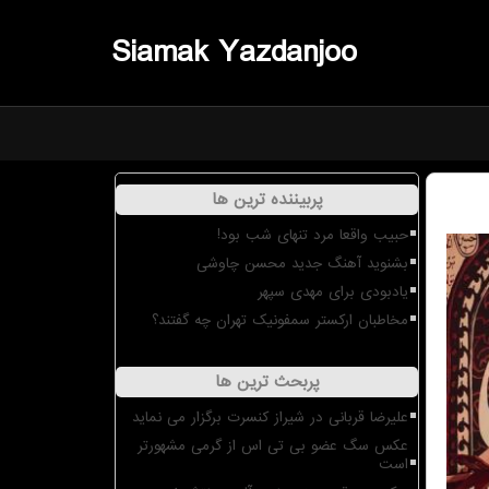
Siamak Yazdanjoo
پربیننده ترین ها
حبیب واقعا مرد تنهای شب بود!
بشنوید آهنگ جدید محسن چاوشی
یادبودی برای مهدی سپهر
مخاطبان ارکستر سمفونیک تهران چه گفتند؟
پربحث ترین ها
علیرضا قربانی در شیراز کنسرت برگزار می نماید
عکس سگ عضو بی تی اس از گرمی مشهورتر
است