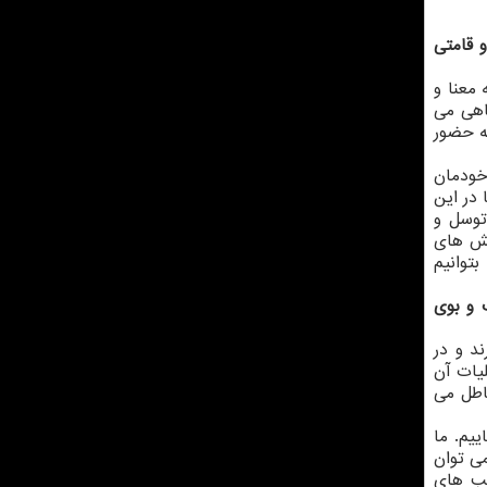
وران دفاع مقدس را پس از ۳۰ سال در قد و قامتی
 معنا و
اهی می
ه حضور
خودمان
 در این
توسل و
نش های
توانیم
 و بوی
د و در
یات آن
اطل می
ییم. ما
می توان
شب های