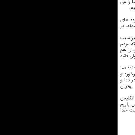
 فضا را می
م.
وه های
ند. در
چیز سبب
ه مردم
قتی هم
ی فقیه
ند: «ما
خورد و
ر دعا و
بهترین
انگلیس
ین باورم
یت خدا