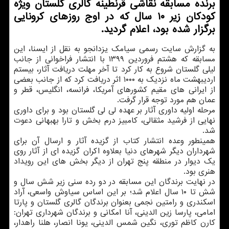
برنده مسابقه نقاشی قرنطینه گالری گلستان ویژه
كودكان زیر ۱۰ سال كه در اوج روزهای كرونایی
برگزار شده بود، اعلام گردید.
به گزارش سایت رسمی سیامک یزدانجو به نقل از ایسنا، این
مسابقه که هشتم فروردین ۱۳۹۹ با انتشار فراخوانی از جانب
لیلی گلستان شروع به کار کرد تا آخر مهلت دریافت آثار، بیستم
اردیبهشت ماه نزدیک به ۱۰۰۰ اثر دریافت کرد که از جانب بعضی
از ایرانی های مقیم کشورهای آمریکا، فرانسه، انگلیس، قطر و
عمان هم مورد توجه قرار گرفت.
مرحله اولیه داوری آثار بر عهده لی لی گلستان بود و برای داوری
نهایی از فرشید مثقالی، کامبیز درم بخش و تارا بهبهانی دعوت
شد.
همینطور وعده انتشار کتاب از گزیده آثار و ارسال آن برای
شهرداران دیگر شهرهای دنیا بعلاوه اکران گزیده ای از آثار روی
یک دیوار در منطقه پنج تهران از دیگر بخش های این رویداد
هنری بود.
در نهایت برندگان این مسابقه در دو رده سنی زیر شش سال و
شش تا ۱۰ سال اعلام شد؛ بر این اساس سیاوش واسعی، آراد
اسکندری و رامتین نجمی بعنوان برندگان گالری گلستان و پارتا
امامی، پارسا زین الدینی، آنا امکانی و برندگان شهرداری تهران:
کارن کاظم توری، نگین شمس الدینی، یونا انصار، هلنا راهدار،