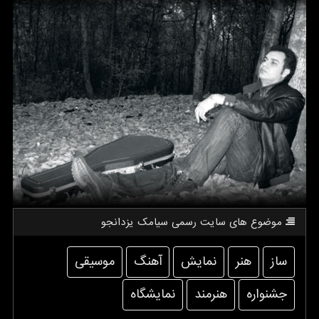
موضوع های سایت رسمی سیامك یزدانجو
ساز
هنر
نمایش
آهنگ
موسیقی
جشنواره
هنرمند
نمایشگاه