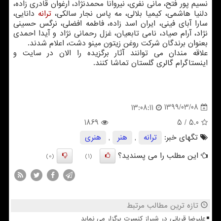
نسیم پور فتح، مانی نفری، نیروانا محمدنژاد، ارغوان قادری زاده،
دلنیا هاشمی، کیمیا بلالی، مه پاس نجار سالکی،
ترانه
دانایی،
سارا آبای فینی، ایران اسد زاده، فاطمه افضلی، نرگس حسینی
نژاد، آرام صیاد، نامی تابعیان، غزل رحمانی نژاد و آیدا احمدی
بعنوان برندگان شرکت روغن زیتون مینو دشت، اعلام شدند.
علاقه مندان می توانند آثار برگزیده را الان در سایت و
اینستاگرام گالری گلستان تماشا کنند.
1399/03/08
13:08:11
1869
/ 5
5.0
تگهای خبر:
ترانه
,
هنر
,
هنری
این مطلب را می پسندید؟
(0)
(1)
تازه ترین مطالب مرتبط
علیرضا قربانی در شیراز کنسرت برگزار می نماید