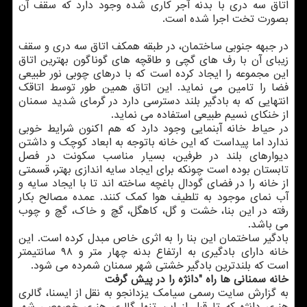
اتاق سه دری با بدنه آجر کاری شده وجود دارد که سقف آن
بصورت تخت اجرا شده است.
در جبهه جنوبی ساختمان، در طبقه همکف اتاق سه دری و سقف
زیبای آن با رف های گچی و طاقچه های گوناگون بهترین اتاق
این مجموعه را ایجاد کرده است که با درهای چوبی نور طبیعی
فضا را تامین می نماید. این اتاق همین طور توسط اتاقک
انتهایی که به بادگیر بلند دسترسی دارد در گرمای شدید سمنان
از خنکای نسیم طبیعی استفاده می نماید.
در حیاط خانه آبنمایی وجود دارد که هم اکنون شرایط خوبی
ندارد اما پیداست که این خانه باتوجه به ابعاد کوچک و داشتن
دیوارهای بلند در طرفین، بسیار مناسب سکونت در فصل
تابستان بوده است چونکه برای ایجاد سایه اندازی بهتر، قسمتی
از خانه را در فضای گودال باغچه ساخته اند تا با ایجاد سایه و
آب نمای موجود به تلطیف هوا کمک کنند. عمده مصالح بکار
رفته در این بنا، خشت و گل، کاهگل، گچ و خاک، گچ و چوب
می باشد.
بادگیر ساختمان این بنا را به اثری خاص مبدل کرده است. این
خانه دارای بادگیری به ارتفاع بدنه چهار متر و ۹۸ سانتیمتر
است که بلندترین بادگیر خشتی شهر سمنان شمرده می شود.
خانه سمنانی ها راه "دانژه را در پیش گرفت
به گزارش سایت رسمی سیامک یزدانجو به نقل از ایسنا، گالری
هنری دانژه که تا قبل از این تنها گالری هنری خصوصی شهر