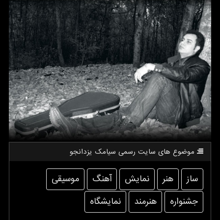
موضوع های سایت رسمی سیامك یزدانجو
ساز
هنر
نمایش
آهنگ
موسیقی
جشنواره
هنرمند
نمایشگاه