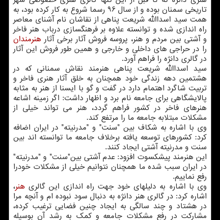
تاریخی سمنان بوده و از سال 96 رسما شروع به کار کرده بود، به
همت سید اسداالله شریعت پناهی از نقاشان نام آشنای معاصر
راه اندازی شده و توانسته علاوه بر فرهنگسازی درباب هنر فاخر
و آشتی بین مردم و هنر، پروسه فروش آثار برخی آثار
هنرمندان
را در حراجی های داخلی و خارجی و همین طور فروش این آثار
در گالری دانژه را فراهم آورد.
سید اسداالله شریعت پناهی هنرمند نقاش سمنانی که در
هشتمین دهه زندگی خود همچنان به خلق آثار هنری فاخر و
تربیت شاگرد اهتمام دارد در گفت و گو با ایسنا از هنر به مثابه
پالایشگاهی برای جامعه نام برد و اظهار داشت: اگر زمینه اشاعه
هنرهای فاخر در کشور فراهم گردد، هنر می تواند خیلی از
مشکلات مبتلابه جامعه ما را مرتفع کند.
وی با اشاره به شکاف بین "سنت" و "مدرنیته" در ایران اضافه
کرد: کشورهای توسعه یافته برخلاف جامعه ما توانسته اند بین
سنت و مدرنیته آشتی ایجاد کنند.
این هنرمند پیشکسوت افزود: عدم آشتی بین"سنت" و "مدرنیته"
در ایران سبب شده ما همچنان نتوانیم خیلی از مشکلات خودرا
رفع نماییم.
وی با اشاره به دلیلهای خود جهت راه اندازی این گالری
هنر
،
اشاره کرد: در گالری هنر دانژه به دنبال سود نبوده ام و آنچه مرا
در هشتاد و چند سالگی به ایجاد چنین فضایی ترغیب کرده،
مشارکت در رفع مشکلات جامعه و کمک به رشد آن بوسیله