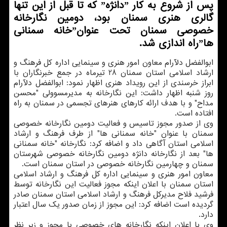
پس از شروع به كار ˮدانژهˮ كه تا قبل از این تنها
گالری هنری سمنان بود، دومین نگارخانه
خصوصی سمنان تحت عنوانˮخانه سمنانی
هاˮراه اندازی شد.
ابوالفضل دلآرام معاون امور هنری و سینمایی اداره کل فرهنگ و
ارشاد اسلامی استان سمنان 28 تیرماه در جمع خبرنگاران با
ابراز خرسندی از این رویداد هنری اظهار نمود: ابوالفضل دلآرام
روز شنبه اظهار داشت: این نگارخانه به مدیرمسوولی "محسن
مداح" و با هدف ارائه کارهای هنرهای تجسمی در سمنان به راه
افتاده است.
وی از صدور مجوز تاسیس و فعالیت دومین نگارخانه خصوصی
سمنان با عنوان "خانه سمنانی ها" از طرف فرهنگ و ارشاد
اسلامی استان آگاهی داد و اضافه کرد: نگارخانه "خانه سمنانی
ها" بعد از نگارخانه دانژه دومین نگارخانه خصوصی شهرستان
سمنان و چهارمین نگارخانه خصوصی در استان سمنان است.
معاون امور هنری و سینمایی اداره کل فرهنگ و ارشاد اسلامی
استان سمنان با اعلان اینکه مجوز فعالیت این نگارخانه توسط
فرشید فلاح مدیرکل فرهنگ و ارشاد اسلامی استان سمنان صادر
گردیده است اضافه کرد: این مجوز از زمان صدور یک سال اعتبار
دارد.
وی با اعلان اینکه نگارخانه های خصوصی با مجوز و زیر نظر