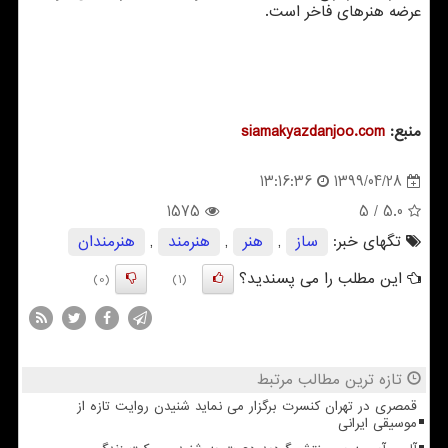
عرضه هنرهای فاخر است.
منبع:
siamakyazdanjoo.com
1399/04/28
13:16:36
1575
/ 5
5.0
تگهای خبر:
ساز
,
هنر
,
هنرمند
,
هنرمندان
این مطلب را می پسندید؟
(0)
(1)
تازه ترین مطالب مرتبط
قمصری در تهران کنسرت برگزار می نماید شنیدن روایت تازه از
موسیقی ایرانی