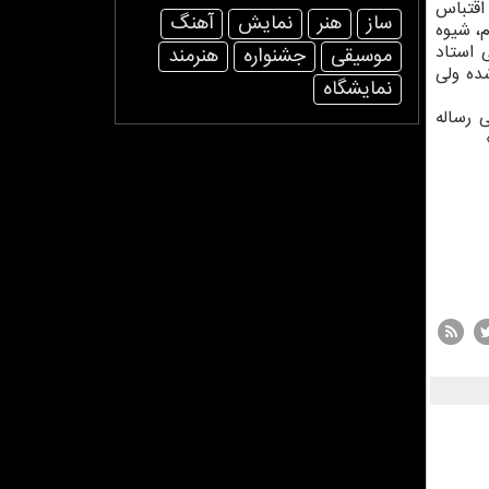
اقتباس
ساز
هنر
نمایش
آهنگ
م، شیوه
 استاد
موسیقی
جشنواره
هنرمند
ده ولی
نمایشگاه
 رساله