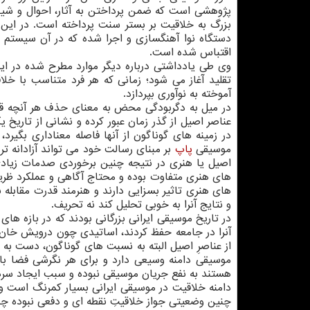
پژوهشی است که ضمن پرداختن به آثار، احوال و شیو
بزرگ به خلاقیت بر بستر سنت پرداخته است. در این 
دستگاه نوا آهنگسازی و اجرا شده که در آن سیستم مد
اقتباس شده است.
وی طی یادداشتی درباره دیگر موارد مطرح شده در ای
تقلید آغاز می شود؛ زمانی که هر فرد متناسب با خ
آموخته به نوآوری بپردازد.
در میل به دگربودگی محض به معنای حذف هر آنچه قبل
عناصر اصیل از گذر زمان عبور کرده و نشانی از تاریخ 
در زمینه های گوناگون از آنها فاصله معناداری بگیر
موسیقی
پاپ
بر مبنای رسالت خود می تواند آزادانه تر
اصیل یا هنری در نتیجه چنین برخوردی صدمات زیادی
های هنری متفاوت بوده و محتاج آگاهی و عملکرد ظر
های هنری تاثیر بسزایی دارند و هنرمند قدرت مقابله ب
و نتایج آنرا به خوبی تحلیل کند نه تحریف.
در تاریخ موسیقی ایرانی بزرگانی بودند که در بازه ها
آنرا در جامعه حفظ کردند، اساتیدی چون درویش خان
از عناصرِ اصیل البته به نسبت های گوناگون، دست به خ
موسیقی دامنه وسیعی دارد و برای هر نگرشی فضا باز
هستند به نفع جریان موسیقی نبوده و سبب ایجاد سر
دامنه خلاقیت در موسیقی ایرانی بسیار کمرنگ است و 
چنین وضعیتی جواز خلاقیتِ نقطه ای و دفعی نبوده چون