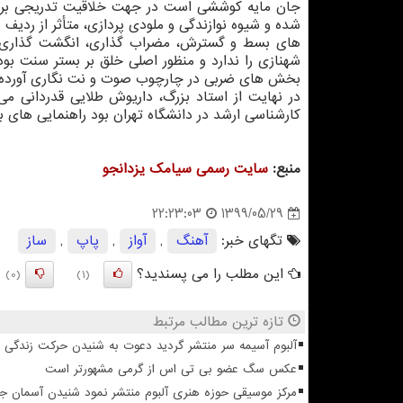
جان مایه کوششی است در جهت خلاقیت تدریجی بر بست
شده و شیوه نوازندگی و ملودی پردازی، متأثر از ردیف
های بسط و گسترش، مضراب گذاری، انگشت گذاری، سر
شهنازی را ندارد و منظور اصلی خلق بر بستر سنت 
بخش های ضربی در چارچوب صوت و نت نگاری آورده شده
در نهایت از استاد بزرگ، داریوش طلایی قدردانی م
کارشناسی ارشد در دانشگاه تهران بود راهنمایی های بسی
منبع:
سایت رسمی سیامك یزدانجو
1399/05/29
22:23:03
تگهای خبر:
آهنگ
,
آواز
,
پاپ
,
ساز
این مطلب را می پسندید؟
(0)
(1)
تازه ترین مطالب مرتبط
آلبوم آسیمه سر منتشر گردید دعوت به شنیدن حرکت زندگی
عکس سگ عضو بی تی اس از گرمی مشهورتر است
مرکز موسیقی حوزه هنری آلبوم منتشر نمود شنیدن آسمان 