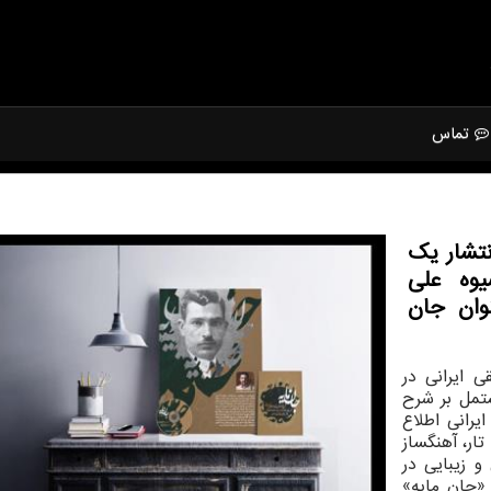
تماس
تشار یك
یوه علی
نوان جان
 ایرانی در
شتمل بر شرح
یرانی اطلاع
تار، آهنگساز
و زیبایی در
«جان مایه»