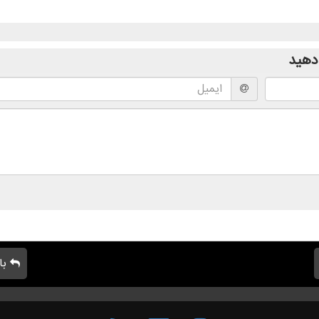
دهید
با