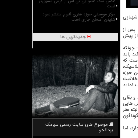
عکس سگ عضو بی تی اس از گرمی مشهورتر
است
مرکز موسیقی حوزه هنری آلبوم منتشر نمود
شهنازی
شنیدن آسمان جاری است
 پس از
از پیش
جدیدترین ها
 چونکه
د باید
است که
کلاسیک،
ن حوزه
خلاقیت
ب نماید
 و بقای
ش هایی
بته هنر
وناگون
موضوع های سایت رسمی سیامك
رد، اما
یزدانجو