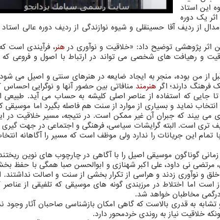
ه این استاد
اثر یک دوره
ال از ردیف آقا حسینقلی و شیوه نوازندگی از ردیف دوره عالی استاد 
ن اثر پژوهشی توضیح داد: «خلاقیت و نوآوری در
هنر
، فرآیندی است که
لاقیت و رهیافت های شخصی می تواند در ارتباط با اصول و فروعی که 
 از من بوده، منجر به ایجاد ضایعه در هنرهای سنتی و اصیل می شود؛
یک فرهنگ دارند؛ اگر
هنرمند
منافاتی بین حضور آنها و نوگرایی احساس کن
د، تا جایی که استفاده از عناصر اصلی کلیشه به حساب می آید. طبیعی 
 انتخاب نماید و بسیاری از موارد از سنت هم فاصله بگیرد اما موسیقی 
 می بیند که جبران آن غیر ممکن است. در نتیجه، مسیر خلاقیت در ای
یف تری است. البته گرایشات سیاسی، فرهنگی و اجتماعی در جهت گیری 
ا تمام این جریانات را ندارد ولی موظف است که مسیر را آگاهانه انتخا
ی زمانی گوناگون موسیقی اصیل را با آگاهی در چارچوب های نوین ریختند
، مرتضی نی داود، علی اکبر شهنازی و ابوالحسن صبا همگی با حفظ بخ
لق و نوآوری زدند و هراسی از تکرار بخشی از سنت و اصالت نداشتند. ال
 است اما اختلاط در مرزبندی گونه های موسیقی که تلفیقی از عناصر گ
درگمی مخاطبان خواهد شد.
تشابه به قدری بالاست که گاهی امکان بازشناسی صاحبان آثار وجود ندا
که خلاقیت نیاز به روندی خردمحور دارد.