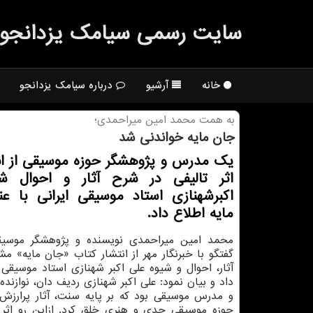
سایت رسمی سیامك یزدانجو
خانه
آرشیو
درباره سیامک یزدانجو
به همت محمد امین میراحمدی؛
جان مایه خواندنی شد
یك مدرس و پژوهشگر حوزه موسیقی از ان
اثر تالیفی در شرح آثار و احوال ش
اكبرشهنازی استاد موسیقی ایرانی با ع
مایه اطلاع داد.
محمد امین میراحمدی نویسنده و پژوهشگر موسیقی
گفتگو با خبرنگار مهر از انتشار کتاب «جان مایه» م
آثار، احوال و شیوه علی اکبر شهنازی استاد موسیقی ا
داد و بیان نمود: علی اکبر شهنازی ردیف دان، نوازنده 
و مدرس موسیقی بود که بر پایه سنت، آثار پرارزش 
حوزه موسیقی جدی و هنری خلق کرد. ازاین رو اثر 