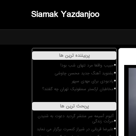
Siamak Yazdanjoo
پربیننده ترین ها
حبیب واقعا مرد تنهای شب بود!
بشنوید آهنگ جدید محسن چاوشی
یادبودی برای مهدی سپهر
مخاطبان ارکستر سمفونیک تهران چه گفتند؟
پربحث ترین ها
آلبوم آسیمه سر منتشر گردید دعوت به شنیدن
حرکت زندگی
علیرضا قربانی در شیراز کنسرت برگزار می نماید