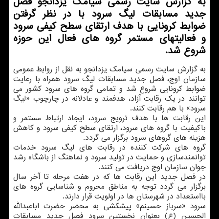
به گزارش سایت رسمی سیامك یزدانجو فصل
جدید مسابقات لیگ سرود با در نظر گرفتن
ضوابط كرونایی با هدف ارتقای سطح كیفی سرود
و فعالیتهای مستمر گروه های فعال این حوزه
شروع شد.
به گزارش سایت رسمی سیامک یزدانجو به نقل از روابط عمومی
سازمان اوج، فصل جدید مسابقات لیگ سرود همراه با رعایت
ضوابط کرونایی شروع شد و تمامی گروه های سرود کشور می
توانند در یک رقابت آزاد، هدفمند و عادلانه در چارچوب «لیگ
سرود» با هم رقابت کنند.
این رقابت ها با هدف ترویج سرود، ایجاد ارتباط مستمر و
باکیفیت با گروه های سرود، ارتقای سطح کیفی سرود و کاهش
هزینه های گروهای سرود برگزار می گردد.
گروه های شرکت کننده در رقابت های لیگ سرود خدمات
توانمندسازی و حمایت در تولید سرود و نماهنگ از باشگاه رشد
جوان سازمان اوج دریافت می کنند.
در فصل جدید این رقابت ها که در هفت مرحله تا آخر سال
برگزار می گردد توجه به مناطق محروم و شناسایی گروه های
بااستعداد در شهرستان ها در اولویت قرار دارند.
سرود «سرباز حسینم» پیشکشی به محضر حضرت اباعبدالله
الحسین (ع) بعنوان نخستین سرود فصل جدید مسابقات