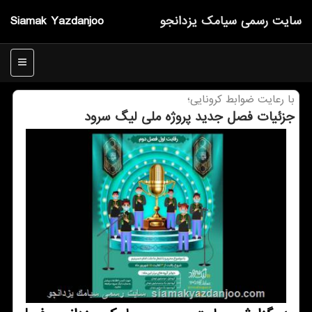
سایت رسمی سیامك یزدانجو
Siamak Yazdanjoo
منو
با رعایت ضوابط كرونایی؛
جزئیات فصل جدید پروژه ملی لیگ سرود