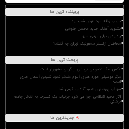
پربیننده ترین ها
حبیب واقعا مرد تنهای شب بود!
بشنوید آهنگ جدید محسن چاوشی
یادبودی برای مهدی سپهر
مخاطبان ارکستر سمفونیک تهران چه گفتند؟
پربحث ترین ها
عکس سگ عضو بی تی اس از گرمی مشهورتر است
مرکز موسیقی حوزه هنری آلبوم منتشر نمود شنیدن آسمان جاری
است
سهراب پورناظری عضو آکادمی گرمی شد
آثار مجید انتظامی اجرا می شود جزئیات یک کنسرت به افتخار جامعه
پزشکی
جدیدترین ها