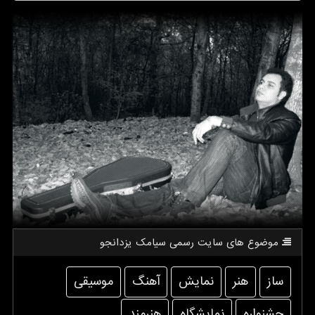
موضوع های سایت رسمی سیامك یزدانجو
ساز
هنر
نمایش
آهنگ
موسیقی
جشنواره
نمایشگاه
هنرمند