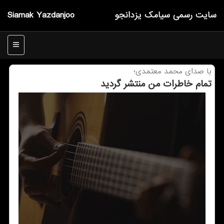
سایت رسمی سیامك یزدانجو
Siamak Yazdanjoo
منو
با صدای محمد معتمدی؛
تمام خاطرات من منتشر گردید