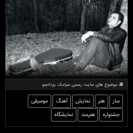
موضوع های سایت رسمی سیامك یزدانجو
ساز
هنر
نمایش
آهنگ
موسیقی
جشنواره
هنرمند
نمایشگاه