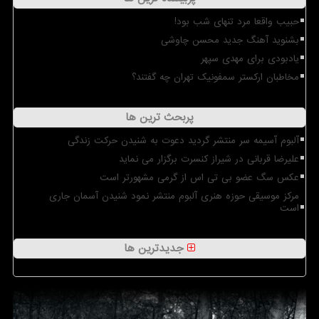
حبیب واقعا مرد تنهای شب بود!
بشنوید آهنگ جدید محسن چاوشی
یادبودی برای مهدی سپهر
مخاطبان ارکستر سمفونیک تهران چه گفتند؟
پربحث ترین ها
آلبوم آسیمه سر منتشر گردید دعوت به شنیدن حرکت زندگی
علیرضا قربانی در شیراز کنسرت برگزار می نماید
عکس سگ عضو بی تی اس از گرمی مشهورتر است
مرکز موسیقی حوزه هنری آلبوم منتشر نمود شنیدن آسمان جاری
است
جدیدترین ها