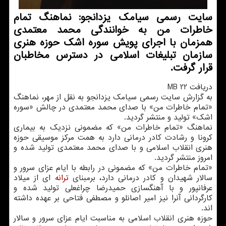
سایت رسمی سیامك یزدانجو: نماهنگ تمام
خاطرات من به خوانندگی محمد معتمدی
همزمان با اجرای پویش سوره اشك حوزه هنری
سازمان تبلیغات اسلامی در دسترس مخاطبان
قرار گرفت.
دریافت 22 MB
به گزارش سایت رسمی سیامک یزدانجو به نقل از مهر، نماهنگ
«تمام خاطرات من» با صدای محمد معتمدی در چالش «سوره
اشک» تولید و منتشر گردید.
نماهنگ «تمام خاطرات من» که مضمونی نزدیک به بیماری
کرونا و رشادت کادر درمانی دارد به همت مرکز موسیقی حوزه
هنری انقلاب اسلامی و با صدای محمد معتمدی تولید شده و
امروز منتشر گردید.
«تمام خاطرات من» که مضمونی در رابطه با ایام عزای سرور و
سالار شهیدان و کادر درمانی دارد، برمبنای
ترانه
ای از میلاد
عرفان‎پور و با آهنگسازی حمیدرضا چراغعلی تولید شده و
کارگردانی آنرا نیز امیر اصانلو و مصطفی فتاحی بر عهده داشته
اند.
حوزه هنری انقلاب اسلامی به مناسبت ایام عزای سرور و سالار