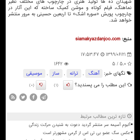
شهیدان ده ها تولید هنری در چارچوب های مختلف نظیر
نماهنگ، فیلم کوتاه و موشن کمیک ساخته که این آثار در
چارچوب پویش «سوره اشک» تا اربعین حسینی به مرور منتشر
خواهد شد.
منبع:
siamakyazdanjoo.com
1399/06/21
17:53:47
1642
/ 5
5.0
تگهای خبر:
آهنگ
,
ترانه
,
ساز
,
موسیقی
این مطلب را می پسندید؟
(0)
(1)
تازه ترین مطالب مرتبط
آلبوم آسیمه سر منتشر گردید دعوت به شنیدن حرکت زندگی
عکس سگ عضو بی تی اس از گرمی مشهورتر است