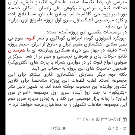
مدرسی فر، رضا نکیسا، سعید علیجانی، آنکیدو دارش، آروین
صداقت کیش، مرتضی شیرکوهی، علی رادمان، اشکان خمسه
پور، امیر پورخلجی، گلفام خیام، ارسلان عابدیان، سینا فلاح زاده،
و کاوه میرحسینی آهنگسازان سری اول پروژه «امواج نوی ایران»
را می سازند.
در توضیحات تکمیلی این پروژه آمده است:
«رویکرد آنتولوژی گونه، اجراهای گوناگون و نشر
آلبوم
، تنوع بی
نظیر سلایق آهنگسازان مقیم ایران و خارج از ایران، حجم پروژه
(۳۰۰ دقیقه در چهار سی دی)، همکاری بینارشته ای با
هنرمندان
تئاتر، حرکات بدن و هنرهای تجسمی و مهم تر از همه تمرکز بر
سولوی انواع فلوت (و در مواردی همراه با پارت های الکترونیک)
همچون خاصیت های این پروژه به حساب می آیند.
نکته مهم دیگر سفارش آهنگسازی آثاری بیشتر برای این
مجموعه است. اغلب قطعات این پروژه مشخصاً برای کلاریز
کشاورز نوازنده این مجموعه نوشته شده اند. به همین دلیل نشر
«پتریکور» تا چند روز آینده سری اول مجموعه «امواج نوی
ایران» را روانه بازار موسیقی می کند و به زودی درباره سری دوم
این مجموعه اطلاعات تکمیلی را به مخاطبان عرضه خواهد کرد.»
1399/06/24
13:38:28
1665
/ 5
5.0