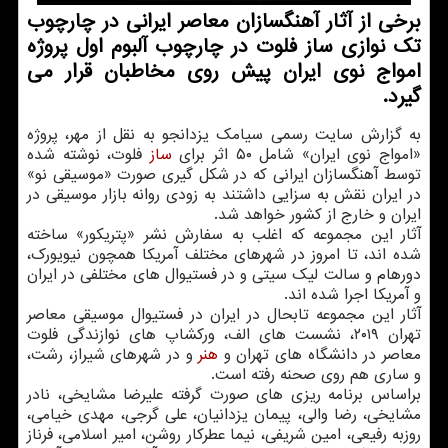
برخی از آثار آهنگسازان معاصر ایرانی در چارچوب
تك نوازی ساز فلوت در چارچوب آلبوم اول پروژه
امواج نوی ایران پیش روی مخاطبان قرار می
گیرد.
به گزارش سایت رسمی سیامک یزدانجو به نقل از مهر، پروژه
«امواج نوی ایران» شامل ۵۰ اثر برای
ساز
فلوت، نوشته شده
توسط آهنگسازان ایرانی که در شکل گیری صورت «موسیقی نو»
در ایران نقش به سزایی داشتند به زودی روانه بازار موسیقی در
ایران و خارج از کشور خواهد شد.
آثار این مجموعه که اغلب به سفارش نشر «پتریکور» ساخته
شده اند، تا امروز در شهرهای مختلف آمریکا همچون نیویورک،
دورهام و سالت لیک سیتی و در فستیوال های مختلفی در ایران
و آمریکا اجرا شده اند.
آثار این مجموعه تابحال در ایران در فستیوال موسیقی معاصر
تهران ۲۰۱۹، نشست های الف، ورکشاپ های نوازندگی فلوت
معاصر در دانشگاه های تهران و
هنر
و در شهرهای شیراز، رشت،
و ساری هم روی صحنه رفته است.
براساس برنامه ریزی های صورت گرفته علیرضا مشایخی، نادر
مشایخی، رضا والی، پیمان یزدانیان، علی گرجی، مهدی خیامی،
روزبه رفیعی، امین شریفی، نیما عطرکار روشن، امیر اسلامی، فرناز