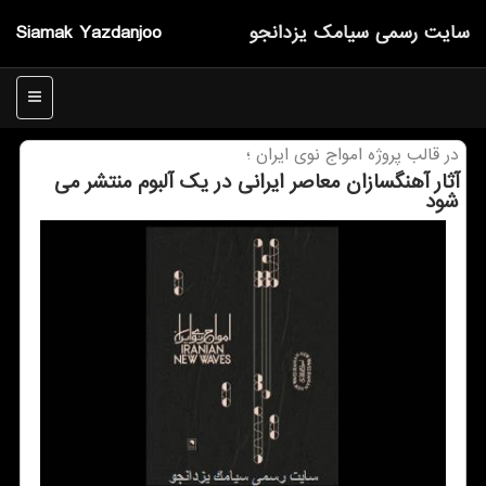
سایت رسمی سیامك یزدانجو
Siamak Yazdanjoo
منو
در قالب پروژه امواج نوی ایران ؛
آثار آهنگسازان معاصر ایرانی در یك آلبوم منتشر می
شود