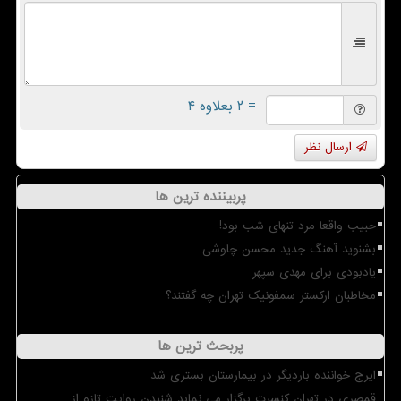
= ۲ بعلاوه ۴
ارسال نظر
پربیننده ترین ها
حبیب واقعا مرد تنهای شب بود!
بشنوید آهنگ جدید محسن چاوشی
یادبودی برای مهدی سپهر
مخاطبان ارکستر سمفونیک تهران چه گفتند؟
پربحث ترین ها
ایرج خواننده باردیگر در بیمارستان بستری شد
قمصری در تهران کنسرت برگزار می نماید شنیدن روایت تازه از