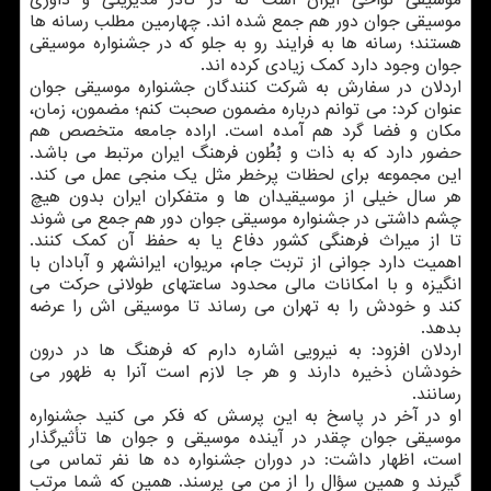
موسیقی نواحی ایران است که در کادر مدیریتی و داوری
موسیقی جوان دور هم جمع شده اند. چهارمین مطلب رسانه ها
هستند؛ رسانه ها به فرایند رو به جلو که در جشنواره موسیقی
جوان وجود دارد کمک زیادی کرده اند.
اردلان در سفارش به شرکت کنندگان جشنواره موسیقی جوان
عنوان کرد: می توانم درباره مضمون صحبت کنم؛ مضمون، زمان،
مکان و فضا گرد هم آمده است. اراده جامعه متخصص هم
حضور دارد که به ذات و بُطُون فرهنگ ایران مرتبط می باشد.
این مجموعه برای لحظات پرخطر مثل یک منجی عمل می کند.
هر سال خیلی از موسیقیدان ها و متفکران ایران بدون هیچ
چشم داشتی در جشنواره موسیقی جوان دور هم جمع می شوند
تا از میراث فرهنگی کشور دفاع یا به حفظ آن کمک کنند.
اهمیت دارد جوانی از تربت جام، مریوان، ایرانشهر و آبادان با
انگیزه و با امکانات مالی محدود ساعتهای طولانی حرکت می
کند و خودش را به تهران می رساند تا موسیقی اش را عرضه
بدهد.
اردلان افزود: به نیرویی اشاره دارم که فرهنگ ها در درون
خودشان ذخیره دارند و هر جا لازم است آنرا به ظهور می
رسانند.
او در آخر در پاسخ به این پرسش که فکر می کنید جشنواره
موسیقی جوان چقدر در آینده موسیقی و جوان ها تأثیرگذار
است، اظهار داشت: در دوران جشنواره ده ها نفر تماس می
گیرند و همین سؤال را از من می پرسند. همین که شما مرتب