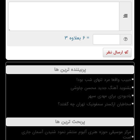
= ۶ بعلاوه ۳
ارسال نظر
پربیننده ترین ها
حبیب واقعا مرد تنهای شب بود!
بشنوید آهنگ جدید محسن چاوشی
یادبودی برای مهدی سپهر
مخاطبان ارکستر سمفونیک تهران چه گفتند؟
پربحث ترین ها
مرکز موسیقی حوزه هنری آلبوم منتشر نمود شنیدن آسمان جاری
است