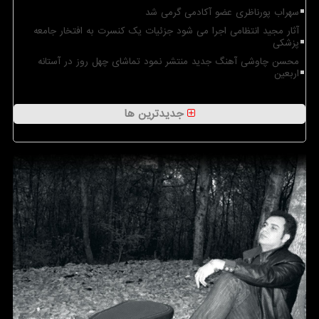
سهراب پورناظری عضو آکادمی گرمی شد
آثار مجید انتظامی اجرا می شود جزئیات یک کنسرت به افتخار جامعه
پزشکی
محسن چاوشی آهنگ جدید منتشر نمود تماشای چهل روز در آستانه
اربعین
جدیدترین ها