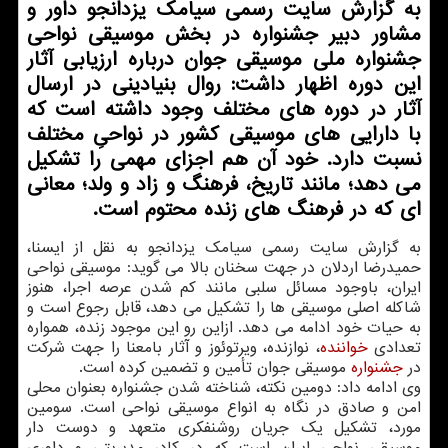
به گزارش سایت رسمی سیامك یزدانجو داور و
مشاور دبیر جشنواره در بخش موسیقی نواحی
جشنواره ملی موسیقی جوان درباره ارزیابی آثار
این دوره اظهار داشت: روال بنیادینی در ارسال
آثار در دوره های مختلف وجود داشته است كه
با دارایی های موسیقی كشور در نواحیِ مختلف
نسبت دارد. خود آن هم اجزای مهمی را تشكیل
می دهد؛ مانند تاریخ، فرهنگ و زاد و ولد؛ معانی
ای كه در فرهنگ های زنده محتوم است.
به گزارش سایت رسمی سیامک یزدانجو به نقل از ایسنا،
حمیدرضا اردلان در جهت سخنان بالا می گوید: موسیقی نواحی
ایران، باوجود مسائل سلبی مانند کم شدن عرصه اجرا، هنوز
شاکله اصلی موسیقی ها را تشکیل می دهد، قابل رجوع است و
به حیات خود ادامه می دهد. ازاین رو این موجود زنده، همواره
تعدادی
خواننده
، نوازنده، ویرتوئوز و آثار بامعنا را جهت شرکت
در
جشنواره
موسیقی جوان تأمین و تضمین کرده است.
وی ادامه داد: دومین نکته، شناخته شدن جشنواره بعنوان محلی
امن و صادق در نگاه به انواع موسیقی نواحی است. سومین
مورد، تشکیل یک جریان روشنفکری متعهد و دوست دار