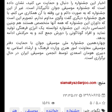
اخبار این جشنواره را دنبال و حمایت می کنید، نشان داده
است که جشنواره موسیقی جوان تأثیرگذار است. غیر از این
جشنواره که به صورت دائم و بی وقفه با آن همکاری می کنم، با
هیچ جشنواره دیگری گفت وگوی مداوم ندارم. تصورم این است
که داوران این جشنواره که همه آنها متخصص هستند هم چنین
احساسی دارند. این جشنواره توانسته یک انرژی فرهنگی تولید
نماید و افراد گوناگونی را دورش جمع کند و به حرکتش ادامه
بدهد.
چهاردهمین جشنواره ملی موسیقی جوان با حمایت دفتر
موسیقی معاونت امور هنری وزارت فرهنگ و ارشاد اسلامی به
دبیری هومان اسعدی توسط انجمن موسیقی ایران در حال
برگزاری است.
منبع:
siamakyazdanjoo.com
1399/06/25
23:35:22
1568
/ 5
5.0
تگهای خبر:
جشنواره
,
خواننده
,
موسیقی
,
هنر