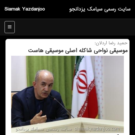
سایت رسمی سیامك یزدانجو
Siamak Yazdanjoo
منو
حمید رضا اردلان:
موسیقی نواحی شاكله اصلی موسیقی هاست