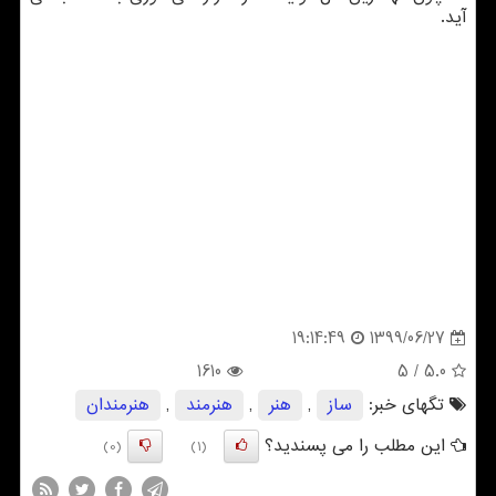
آید.
1399/06/27
19:14:49
1610
/ 5
5.0
تگهای خبر:
ساز
,
هنر
,
هنرمند
,
هنرمندان
این مطلب را می پسندید؟
(0)
(1)