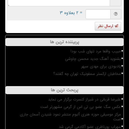
= ۲ بعلاوه ۳
ارسال نظر
پربیننده ترین ها
حبیب واقعا مرد تنهای شب بود!
بشنوید آهنگ جدید محسن چاوشی
یادبودی برای مهدی سپهر
مخاطبان ارکستر سمفونیک تهران چه گفتند؟
پربحث ترین ها
علیرضا قربانی در شیراز کنسرت برگزار می نماید
عکس سگ عضو بی تی اس از گرمی مشهورتر است
مرکز موسیقی حوزه هنری آلبوم منتشر نمود شنیدن آسمان جاری
است
سهراب پورناظری عضو آکادمی گرمی شد