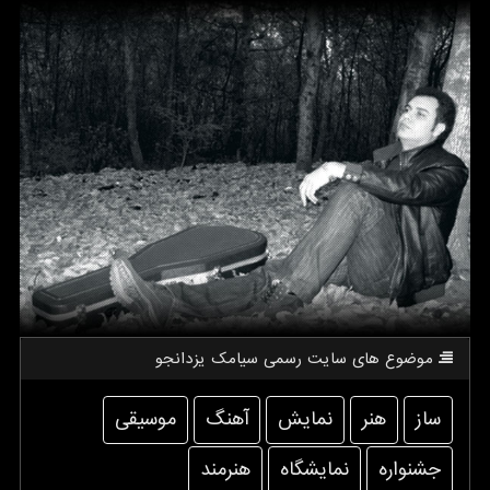
موضوع های سایت رسمی سیامك یزدانجو
ساز
هنر
نمایش
آهنگ
موسیقی
جشنواره
نمایشگاه
هنرمند