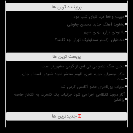
پربیننده ترین ها
حبیب واقعا مرد تنهای شب بود!
بشنوید آهنگ جدید محسن چاوشی
یادبودی برای مهدی سپهر
مخاطبان ارکستر سمفونیک تهران چه گفتند؟
پربحث ترین ها
عکس سگ عضو بی تی اس از گرمی مشهورتر است
مرکز موسیقی حوزه هنری آلبوم منتشر نمود شنیدن آسمان جاری
است
سهراب پورناظری عضو آکادمی گرمی شد
آثار مجید انتظامی اجرا می شود جزئیات یک کنسرت به افتخار جامعه
پزشکی
جدیدترین ها