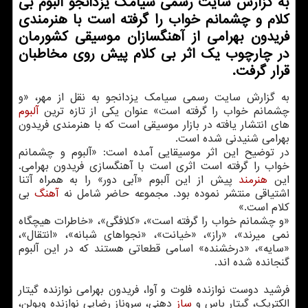
به گزارش سایت رسمی سیامك یزدانجو آلبوم بی
كلام و چشمانم خواب را گرفته است با هنرمندی
فریدون بهرامی از آهنگسازان موسیقی كشورمان
در چارچوب یك اثر بی كلام پیش روی مخاطبان
قرار گرفت.
به گزارش سایت رسمی سیامک یزدانجو به نقل از مهر، «و
چشمانم خواب را گرفته است» عنوان یکی از تازه ترین
آلبوم
های انتشار یافته در بازار موسیقی است که با هنرمندی فریدون
بهرامی شنیدنی شده است.
در توضیح این اثر موسیقایی آمده است: «آلبوم و چشمانم
خواب را گرفته است اثری است با آهنگسازی فریدون بهرامی.
این
هنرمند
پیش از این آلبوم «آبی دور» را به همراه آتنا
اشتیاقی منتشر نموده بود. مجموعه حاضر شامل نه
آهنگ
بی
کلام است.»
«و چشمانم خواب را گرفته است»، «کلافگی»، «خاطرات هیچگاه
نمی میرند»، «راز»، «خیانت»، «نجواهای شبانه»، «انتقال»،
«سایه»، «درخشنده» اسامی قطعاتی هستند که در این آلبوم
گنجانده شده اند.
فرشید دوست نوازنده فلوت و آوا، فریدون بهرامی نوازنده گیتار
الکتریک، گیتار باس و
ساز
دهنی، سروناز رضایی نوازنده ویولن،