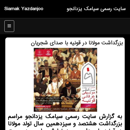
سایت رسمی سیامك یزدانجو
Siamak Yazdanjoo
منو
بزرگداشت مولانا در قونیه با صدای شجریان
به گزارش سایت رسمی سیامك یزدانجو مراسم
بزرگداشت هشتصد و سیزدهمین سال تولد مولانا