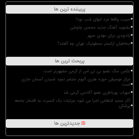
پربیننده ترین ها
حبیب واقعا مرد تنهای شب بود!
بشنوید آهنگ جدید محسن چاوشی
یادبودی برای مهدی سپهر
مخاطبان ارکستر سمفونیک تهران چه گفتند؟
پربحث ترین ها
عکس سگ عضو بی تی اس از گرمی مشهورتر است
مرکز موسیقی حوزه هنری آلبوم منتشر نمود شنیدن آسمان جاری
است
سهراب پورناظری عضو آکادمی گرمی شد
آثار مجید انتظامی اجرا می شود جزئیات یک کنسرت به افتخار جامعه
پزشکی
جدیدترین ها