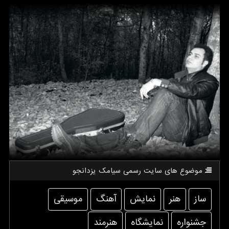
موضوع های سایت رسمی سیامك یزدانجو
ساز
هنر
نمایش
آهنگ
موسیقی
جشنواره
نمایشگاه
هنرمند