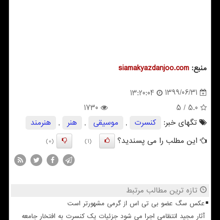
منبع:
siamakyazdanjoo.com
1399/06/31
13:20:04
1730
/ 5
5.0
تگهای خبر:
كنسرت
,
موسیقی
,
هنر
,
هنرمند
این مطلب را می پسندید؟
(0)
(1)
تازه ترین مطالب مرتبط
عکس سگ عضو بی تی اس از گرمی مشهورتر است
آثار مجید انتظامی اجرا می شود جزئیات یک کنسرت به افتخار جامعه