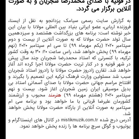
در قونیه با صدای محمدرضا شجریان و به صورت
آنلاین برگزار می گردد.
به گزارش سایت رسمی سیامک یزدانجو به نقل از ایسنا،
فروزنده اربابی، عضو ایرانی بنیاد بین المللی مولانا با بیان این
خبر نوشته است: برنامه های بزرگداشت هشتصد و سیزدهمین
سال تولد حضرت مولانا که به صورت آنلاین از بیست و دوم
سپتامبر ۲۰۲۰ (یکم مهرماه ۹۹) تا سی ام سپتامبر ۲۰۲۰ (نهم
مهرماه ۹۹) پخش خواهد شد، راس ساعت ۲۰: ۳۰ به وقت کشور
ترکیه، با کنسرتی که استاد محمدرضا شجریان چند سال پیش
در شهر قونیه و در کنار تربت حضرت مولانا اجرا کرده اند آغاز
خواهد شد. تقارن زادروز حضرت مولانا با زادروز استاد شجریان
سبب شد مسئولین وزارت فرهنگ ترکیه این تصمیم را بگیرند و
افتتاح مراسم جهانی حضرت مولانا با صدای آسمانی استاد بی
بدیل موسیقی ایران زمین شجریان اغاز شود. بیست و نهم
سپتامبر ۲۰۲۰ (هشتم مهرماه ۹۹)
هنرمند
محبوب و ارزشمند
کشورمان علیرضا قربانی با ما خواهد بود و برنامه سی ام
سپتامبر به صورت آنلاین از بارگاه حضرت مولانا پخش خواهد
شد.
آدرس درج شده mistikmuzik.com.tr در کانال های اینستاگرام و
یوتیوب و گوگل سرچ برنامه ها را زنده پخش خواهد نمود.