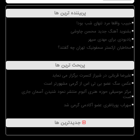
پربیننده ترین ها
حبیب واقعا مرد تنهای شب بود!
بشنوید آهنگ جدید محسن چاوشی
یادبودی برای مهدی سپهر
مخاطبان ارکستر سمفونیک تهران چه گفتند؟
پربحث ترین ها
علیرضا قربانی در شیراز کنسرت برگزار می نماید
عکس سگ عضو بی تی اس از گرمی مشهورتر است
مرکز موسیقی حوزه هنری آلبوم منتشر نمود شنیدن آسمان جاری
است
سهراب پورناظری عضو آکادمی گرمی شد
جدیدترین ها