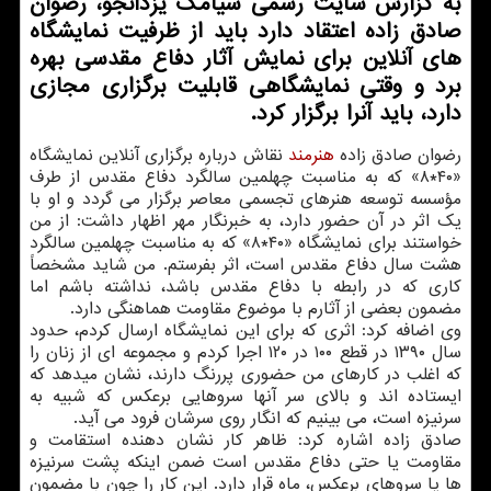
به گزارش سایت رسمی سیامك یزدانجو، رضوان
صادق زاده اعتقاد دارد باید از ظرفیت نمایشگاه
های آنلاین برای نمایش آثار دفاع مقدسی بهره
برد و وقتی نمایشگاهی قابلیت برگزاری مجازی
دارد، باید آنرا برگزار كرد.
رضوان صادق زاده
هنرمند
نقاش درباره برگزاری آنلاین نمایشگاه
«۴۰*۸» که به مناسبت چهلمین سالگرد دفاع مقدس از طرف
مؤسسه توسعه هنرهای تجسمی معاصر برگزار می گردد و او با
یک اثر در آن حضور دارد، به خبرنگار مهر اظهار داشت: از من
خواستند برای نمایشگاه «۴۰*۸» که به مناسبت چهلمین سالگرد
هشت سال دفاع مقدس است، اثر بفرستم. من شاید مشخصاً
کاری که در رابطه با دفاع مقدس باشد، نداشته باشم اما
مضمون بعضی از آثارم با موضوع مقاومت هماهنگی دارد.
وی اضافه کرد: اثری که برای این نمایشگاه ارسال کردم، حدود
سال ۱۳۹۰ در قطع ۱۰۰ در ۱۲۰ اجرا کردم و مجموعه ای از زنان را
که اغلب در کارهای من حضوری پررنگ دارند، نشان میدهد که
ایستاده اند و بالای سر آنها سروهایی برعکس که شبیه به
سرنیزه است، می بینیم که انگار روی سرشان فرود می آید.
صادق زاده اشاره کرد: ظاهر کار نشان دهنده استقامت و
مقاومت یا حتی دفاع مقدس است ضمن اینکه پشت سرنیزه
ها یا سروهای برعکس، ماه قرار دارد. این کار را چون با مضمون