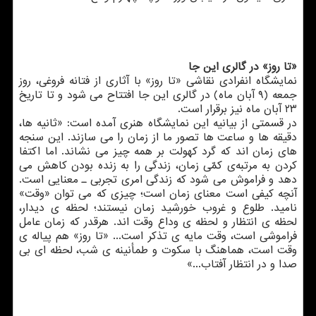
«تا روز» در گالری این جا
نمایشگاه انفرادی نقاشی «تا روز» با آثاری از فتانه فروغی، روز
جمعه (۹ آبان ماه) در گالری این جا افتتاح می شود و تا تاریخ
۲۳ آبان ماه نیز برقرار است.
در قسمتی از بیانیه این نمایشگاه هنری آمده است: «ثانیه ها،
دقیقه ها و ساعت ها تصور ما از زمان را می سازند. این سنجه
های زمان اند که گرد کهولت بر همه چیز می نشاند. اما اکتفا
کردن به مرتبه‌ی کمّی زمان، زندگی را به زنده بودن کاهش می
دهد و فراموش می شود که زندگی امری تجربی ـ معنایی است.
آنچه کیفی است معنای زمان است؛ چیزی که می توان «وقت»
نامید. طلوع و غروب خورشید زمان نیستند؛ لحظه ­ی دیدار،
لحظه­ ی انتظار و لحظه­ ی وداع وقت اند. هرقدر که زمان عامل
فراموشی است، وقت مایه ی تذکر است... «تا روز» هم پیاله­ ی
وقت است، هماهنگ با سکوت و طمأنینه­ ی شب، لحظه ای بی
صدا و در انتظار آفتاب...»