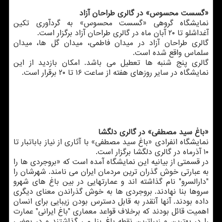
«گسست محسوس» در گالری طراحان آزاد
نمایشگاه گروهی «گسست محسوس» به گردآوری تکین
آغداشلو تا ۲۰ آبان ماه در گالری طراحان آزاد برگزار است.
گالری طراحان آزاد در میدان فاطمی، میدان گل ها، میدان
سلماس واقع شده است.
گالری پنج شنبه ها تعطیل می باشد. امکان بازدید از این
نمایشگاه در سایر روزهای هفته از ساعت ۱۶ تا ۲۰ برقرار است.
«باغ سید مصطفی» در گالری دلگشا
نمایشگاه انفرادی «باغ سید مصطفی» با آثاری از نیاز باباتبار تا
۱۰ آذرماه در گالری دلگشا برگزار است.
در قسمتی از بیانیه این نمایشگاه آمده است که «بروجردی ها را
به عبارتی خوش گذران ترین مردمان ایران می نامند. شهرشان را
"دارالسرو" نام گذاشته اند و عمارتهایی در بین باغ های شهرو
سروها بنا نهادند. بروجردی ها به خوش گذراندن معنای دیگری
داده بودند. آنها آنقدر به قابل دسترس بودن زیبایی برای انسان
اهمیت قائل بودند که برخلاف قواعد معماری "باغ ایرانی" عمارت
را در بهترین و زیباترین نقطه باغ بنا می گذاشتند و در بعضی