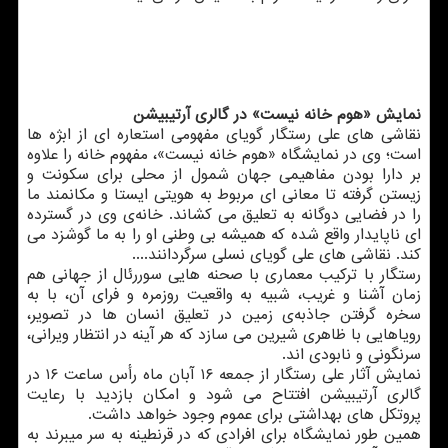
نمایش «هوم خانه نیست» در گالری آرتیبیشن
نقاشی های علی رستگار گویای مفهومی استعاره ای از ابژه ها
است؛ وی در نمایشگاه «هوم خانه نیست»، مفهوم خانه را علاوه
بر دارا بودن مفاهیمی جهان شمول از محلی برای سکونت و
زیستن گرفته تا معانی ای مربوط به هویتی ایستا و مکانمند ما
را در فضایی دوگانه به تعلیق می کشاند. خانه‌ی وی در گسترده
ای ناپایدار واقع شده که همیشه بی وطنی او را به ما گوشزد می
کند. نقاشی های علی گویای نسلی سرگردانند....
رستگار با ترکیب معماری با صحنه هایی سوررئال از جهانی هم
زمان آشنا و غریب، شبیه به واقعیت روزمره و فرای آن، با به
سخره گرفتن جاذبه‌ی زمین در تعلیق انسان ها در تصویر،
رویاهایی با ظاهری شیرین می سازد که هر آینه در انتظار ویرانی،
سرنگونی و نابودی اند.
نمایش آثار علی رستگار از جمعه ۱۶ آبان ماه رأس ساعت ۱۶ در
گالری آرتیبیشن افتتاح می شود و امکان بازدید با رعایت
پروتکل های بهداشتی برای عموم وجود خواهد داشت.
همین طور نمایشگاه برای افرادی که در قرنطینه به سر می‎برند به