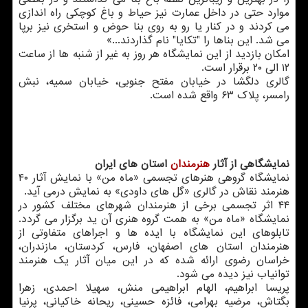
موارد حتی در داخل عمارت نیز حیاط و باغ کوچکی راه اندازی
می کردند و در کنار یا رو به روی بنا حوض و استخری نیز برپا
می شد. این بناها را "تکایا" نام گذاردند...»
امکان بازدید از این نمایشگاه هر روز به غیر از شنبه ها از ساعت
۱۲ الی ۲۰ برقرار است.
گالری دلگشا در خیابان مفتح جنوبی، خیابان سمیه، نبش
رامسر، پلاک ۶۳ واقع شده است.
نمایشگاهی از آثار
هنرمندان
استان های ایران
نمایشگاه گروهی هنرهای تجسمی «ماه من» با نمایش آثار ۴۰
هنرمند نقاش در گالری «گل های داودی» به نمایش درمی آید.
۴۴ اثر تجسمی برخی از هنرمندان شهرهای مختلف کشور در
نمایشگاه «ماه من» به همت گروه هنری آن ید برگزار می گردد.
تابلوهای این نمایشگاه با ایده ها و اجراهای متفاوتی از
هنرمندان استان های اصفهان، فارس، کردستان، مازندران،
خراسان رضوی ارائه شده که در این میان آثار یک هنرمند
توانیاب نیز دیده می شود.
پریسا ابراهیم، الهام ابراهیمی منش، سهیلا احمدی، زهرا
بگتاش، مرضیه بهرامی، فائزه حسینی، ریحانه خاکیانی، پرنیا