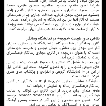
پیرامون میلاد و بعثت پیامبر اسلام (ص) هستند.
علیرضا امین مقدم، مسعود صالحی، حسین غلامی، حمید
عجمی، سعید نقاشیان، حسین عصمتی، خشایار قاضی زاده،
جمشید سرحدی، مهدی فرخی، صداقت جباری و.. از هنرمندانی
هستند که آثار آنها در این نمایشگاه به نمایش درآمده است.
علاقه مندان برای بازدید از این نمایشگاه می توانند همه روزه تا
۲۰ آبان از ساعت ۱۵ تا ۲۰ به خانه هنرمندان ایران مراجعه کنند.
نقاشی های طبیعت «دریچه» در نمایشگاه رسانگار
گالری رسانگار در هفتمین گام از نمایشگاه های مجازی، میزبان
آثار علی مهدی پور، نقاش، خوش نویس و هنرمند خوزستانی
است که با عنوان «دریچه» در گالری مجازی رسانگار فرهنگسرای
رسانه به نمایش درمی آید.
این مجموعه شامل ۱۳ نقاشی با موضوع طبیعت بوده و زیبایی
های طبیعی کشورمان را به تصویر کشیده است. این نقاش قبل
از این در ۲۰ نمایشگاه گروهی و انفرادی و ورکشاپ های هنری
شرکت داشته است.
نمایشگاه نقاشی مجازی «دریچه» از ۱۴ تا ۲۰ آبان در گالری
رسانگار فرهنگسرای رسانه به نمایش درخواهد آمد.
علاقه مندان برای بازدید از این گالری می توانند به سایت
فرهنگسرای رسانه به آدرس resaneh.farhangsara.ir مراجعه
کنند. همین طور منتخبی از این آثار در صفحه رسمی فرهنگ
سرای رسانه در اینستاگرام به نمایش در می آید.