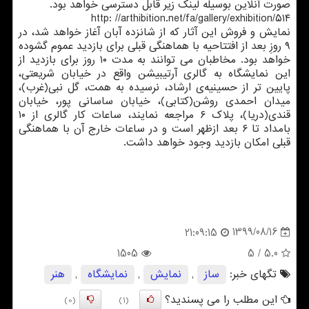
صورت آنلاین بوسیله لینک زیر قابل دسترسی خواهد بود.
http: //arthibition.net/fa/gallery/exhibition/۵۱۴
نمایش و فروش این آثار که از شانزده آبان آغاز خواهد شد، در
۹ روزِ بعد از افتتاحیه با هماهنگی قبلی برای بازدید عموم گشوده
خواهد بود. مخاطبان می توانند به مدت ۱۰ روز برای بازدید از
این نمایشگاه به گالری آرتیبیشن واقع در خیابان شریعتی،
پایین تر از حسینیه‌ی ارشاد، نرسیده به همت، گل نبی(غرب)،
میدان احمدی روشن(کتابی)، خیابان ساسانی پور، خیابان
قندی(دریا)، پلاک ۶ مراجعه نمایند، ساعات کار گالری از ۱۰
بامداد تا ۶ بعد ازظهر است و در ساعات خارج آن با هماهنگی
قبلی امکان بازدید وجود خواهد داشت.
1399/08/16
21:09:15
1505
/ 5
5.0
تگهای خبر:
ساز
,
نمایش
,
نمایشگاه
,
هنر
این مطلب را می پسندید؟
(0)
(1)