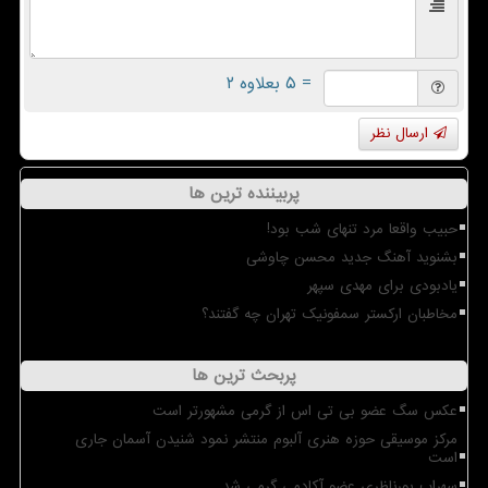
= ۵ بعلاوه ۲
ارسال نظر
پربیننده ترین ها
حبیب واقعا مرد تنهای شب بود!
بشنوید آهنگ جدید محسن چاوشی
یادبودی برای مهدی سپهر
مخاطبان ارکستر سمفونیک تهران چه گفتند؟
پربحث ترین ها
عکس سگ عضو بی تی اس از گرمی مشهورتر است
مرکز موسیقی حوزه هنری آلبوم منتشر نمود شنیدن آسمان جاری
است
سهراب پورناظری عضو آکادمی گرمی شد