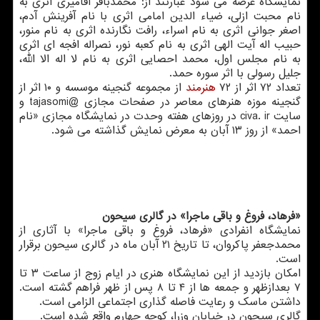
نمایشگاه عرضه می شود عبارتند از: محمدباقر آقامیری اثری به
نام محبت ازلی، ضیاء الدین امامی اثری با نام آفرینش آدم،
اصغر جوانی اثری به نام اسراء، رافت نگارنده اثری به نام منور،
حبیب اله آیت الهی اثری به نام کعبه نور، نصراله افجه ای اثری
به نام مجلس اول، محمد احصایی اثری به نام لا اله الا الله،
جلیل رسولی با اثر سوره حمد.
تعداد ۷۲ اثر از ۷۲
هنرمند
از مجموعه گنجینه موسسه و ۱۰ اثر از
گنجینه موزه هنرهای معاصر در صفحات مجازی @tajasomi و
سایت civa. ir در روزهای هفته وحدت در نمایشگاه مجازی «نام
احمد» از روز ۱۳ آبان به معرض نمایش گذاشته می شود.
«فرهاد، فروغ و باقی ماجرا» در گالری سیحون
نمایشگاه انفرادی «فرهاد، فروغ و باقی ماجرا» با آثاری از
محمدجعفر پاکروان، تا تاریخ ۲۱ آبان ماه در گالری سیحون برقرار
است.
امکان بازدید از این نمایشگاه هنری در ایام زوج از ساعت ۳ تا
۷ بعدازظهر و جمعه ها از ۴ تا ۸ پس از ظهر فراهم گشته است.
داشتن ماسک و رعایت فاصله گذاری اجتماعی الزامی است.
گالری سیحون در خیابان وزرا، کوچه چهارم واقع شده است.