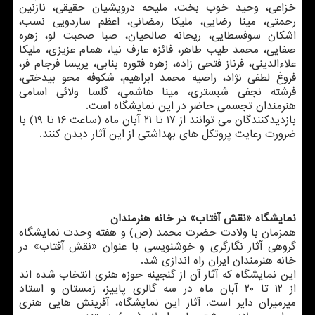
خزاعی، وحید خوب بخت، ملیحه درویشیان حقیقی، نازنین
رحمتی، مینا رضایی، ملیکا رمضانی، اعظم ساردویی نسب،
اشکان سوفسطایی، ریحانه صالحیان، صبا صحبت لو، زهره
صفایی، محمد طیب طاهر، فائزه عارف نیا، همام عزیزی، ملیکا
علاءالدینی، فرناز فتحی زاده، زهره فتوره بنابی، پریسا فرجام فر،
فروغ لطفی نژاد، راضیه محمد ابراهیم، شکوفه محو بیدختی،
فرشته نجفی شبستری، مینا هاشمی، گلسا ولائی اسامی
هنرمندان تجسمی حاضر در این نمایشگاه است.
بازدیدکنندگان می توانند از ۱۷ تا ۲۱ آبان ماه (ساعت ۱۶ تا ۱۹) با
ضرورت رعایت پروتکل های بهداشتی از این آثار دیدن کنند.
نمایشگاه «نقش آفتاب» در خانه هنرمندان
همزمان با ولادت حضرت محمد (ص) و هفته وحدت نمایشگاه
گروهی آثار نگارگری و خوشنویسی با عنوان «نقش آفتاب» در
خانه هنرمندان ایران راه اندازی شد.
این نمایشگاه که آثار آن از گنجینه حوزه هنری انتخاب شده اند
از ۱۲ تا ۲۰ آبان ماه در سه گالری پاییز، زمستان و استاد
میرمیران دایر است. آثار این نمایشگاه، آفرینش هایی هنری