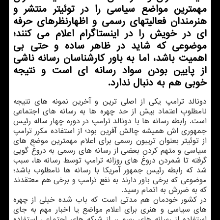
مهمترین مواضع سیاسی را در توئیتر منتشر و
هنرمندان فعالیتهای رسمی و اظهارنظرهای حرفه
ای در خویش را در اینستاگرام اعلام می كنند؛
موضوعی كه شاید در ظاهر ساده و حتی بی
اهمیت باشد، اما به باور كارشناسان رسانه ناشی
از پایین بودن سواد رسانه ای است و نتیجه
خوبی هم به دنبال ندارد.
دونالد ترامپ یکی از اصلی ترین و آخرین نمونه های نتیجه
نامطلوبِ اعتماد بیش از حد چهره ها به رسانه های اجتماعی
است. رابطه رسانه ها با دونالد ترامپ در دوره چهار ساله رئیس
جمهوری اش همیشه چالش آفرین بود؛ از استفاده مکرر ترامپ
از توئیتر بعنوان تریبون رسمی برای اعلام مهمترین موضع های
سیاسی و متهم کردن بعضی از رسانه های رسمی به دروغ گویی
گرفته تا شمردن دروغ های روزانه ترامپ توسط رسانه ها، سبب
شد که رابطه رئیس جمهور آمریکا با رسانه ها نامطلوب باشد؛
موضوعی که برخی باور دارند به نفع ترامپ و برخی هم معتقدند
که به ضررش به اتمام رسید.
در کشور خودمان هم مدتی است که باب شده خیلی از چهره
های سیاسی و هنری برای اعلام مواضع یا اخبار مهم به جای
استفاده از رسانه های رسمی، از شبکه های اجتماعی استفاده