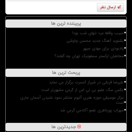
ارسال نظر
پربیننده ترین ها
حبیب واقعا مرد تنهای شب بود!
بشنوید آهنگ جدید محسن چاوشی
یادبودی برای مهدی سپهر
مخاطبان ارکستر سمفونیک تهران چه گفتند؟
پربحث ترین ها
علیرضا قربانی در شیراز کنسرت برگزار می نماید
عکس سگ عضو بی تی اس از گرمی مشهورتر است
مرکز موسیقی حوزه هنری آلبوم منتشر نمود شنیدن آسمان جاری
است
سهراب پورناظری عضو آکادمی گرمی شد
جدیدترین ها