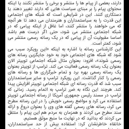
دارند، بعضی از پیام ها را منتشر و برخی را منتشر نکنند یا اینکه
محتوای پیام را بر مبنای سیاست هایی که دارند تغییر دهند یا
دستکاری کنند. این در شرایطی است که شبکه های اجتماعی
این قدرت را به سیاستمداران و هنرمندان می دهد تا هر آنچه
که می خواهند را منتشر کنند، اما غافل از اینکه پیامی که در
شبکه اجتماعی منتشر می شود، حتی اگر درست هم باشد
اساسا مقبولیت آن از پیامی که در یک رسانه رسمی منتشر می
شود، کمتر است.
این کارشناس رسانه با اشاره به اینکه «این رویکرد سبب می
شود که شبکه های اجتماعی خود به خود جایگزین رسانه های
رسمی شوند»، افزود: بعنوان مثال شبکه اجتماعی توییتر الان
بعنوان یک رسانه رسمی فعالیت می کند. ترامپ از توییتر بعنوان
یک رسانه رسمی بهره برد و تمام خبرگزاری ها و رسانه های
رسمی را کنار گذاشت. این رویکرد ترامپ و سایر سیاستمداران
سبب شد که قدرت رسانه ای شبکه اجتماعی توییتر افزایش پیدا
کند. هرچند این نگاه به ضرر ترامپ به اتمام رسید. زمانی که
ترامپ در مسند رئیس جمهوری آمریکا از رسانه اجتماعی توییتر
استفاده می کرد و مواضع رسمی خویش را در این رسانه مطرح
می کرد، رسانه های رسمی گفته های وی را بعنوان دروغ و ارائه
سند مطرح می کردند و همزمان به مردم هم این پیام را منتقل
می کردند که بدانید که در نهایت ما منبع موثق هستیم.
خانقاه خاطرنشان کرد: استفاده بیش از حد سیاستمداران،