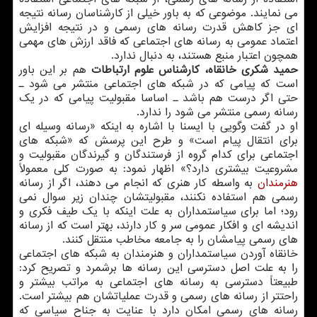
می نمایند. موضوعی که به باور خیلی از کارشناسان رسانه نتیجه
ای جز کاهش قدرت رسانه های رسمی و در نتیجه افزایش
اعتماد عمومی به رسانه های اجتماعی که فاقد ارزش های مهمی
همچون اعتبار منبع هستند، به دنبال ندارد.
حمید شکری خانقاه، کارشناس علوم ارتباطات
هم بر این باور
است که پیامی که در شبکه های اجتماعی منتشر می شود ـ
حتی اگر درست هم باشد ـ اساسا مقبولیت پیامی که در یک
رسانه رسمی منتشر می شود را ندارد.
او در گفت وگویی با ایسنا با اشاره به اینکه «رسانه وسیله ای
برای انتقال پیام است» و طرح این پرسش که «شبکه های
اجتماعی برای کدام گروه از فرستندگان و گیرندگان مقبولیت و
مشروعیت بیشتری دارد؟» اظهار نمود: به صورت کلی معمولاً
هنرمندان
به واسطه کار هنری که انجام می دهند، اگر از رسانه
رسمی هم استفاده نکنند، مقبولیتشان چندان زیر سوال نمی
رود؛ اما برای سیاستمداران به علت اینکه با یک طیف فکری و
اندیشه ای و افکار عمومی سر و کار دارند، بهتر است که از رسانه
های رسمی پیامشان را به جامعه مخاطب منتقل کنند.
خانقاه آوردن سیاستمداران و هنرمندان به شبکه های اجتماعی
را به علت اصل دسترسی این رسانه ها برشمرد و تصریح کرد:
طبیعتاً دسترسی به رسانه های اجتماعی به مراتب بیشتر و
راحتتر از رسانه های رسمی و قدرت عملیاتشان هم بیشتر است.
رسانه های رسمی امکان دارد با عنایت به جناح سیاسی که