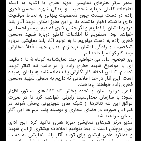
مدیر مرکز هنرهای نمایشی حوزه هنری با اشاره به اینکه
اطلاعات کاملی درباره شخصیت و زندگی شهید محسن فخری
زاده در دست نیست چون شخصیت پنهانی به لحاظ موقعیت
کاری داشت، اظهار داشت: بنا بر این هنوز امکان تولید آثار بلند
درباره ایشان را نداریم و اگر چنین کاری نماییم بیشتر احساسی
خواهد بود. منتظریم تا اطلاعات کاملی درباره شهید محسن
فخری زاده به دست بیاوریم تا به تولید آثار بلند نمایشی درباره
شخصیت و زندگی ایشان بپردازیم. بدین جهت فعلاً سفارش
چند کار کوتاه را داده ایم.
وی توضیح داد: می خواهیم چند نمایشنامه کوتاه ۵ تا ۶ دقیقه
ای با موضوع شهید فخری زاده را در قالب تله تئاتر تولید
نماییم. تا این لحظه کار نگارش یک نمایشنامه به پایان رسیده
است. این آثار در حد اطلاعاتی که داریم به معرفی شهید محسن
فخری زاده خواهند پرداخت.
زارعی درباره زمان و نحوه پخش تله تئاترهای مذکور، اظهار
نمود: با سازمان صداوسیما رایزنی خواهیم کرد تا در صورت
توافق این تله تئاترها از شبکه های تلویزیونی پخش شوند در
غیر این صورت در فضای مجازی و بوسیله پلت فرم ها این آثار
پخش خواهند شد.
مدیر مرکز هنرهای نمایشی حوزه هنری تاکید کرد: این ادای
دین کوچکی است تا بعد بتوانیم اطلاعات بیشتری از این شهید
و عملکرد علمی ایشان برای تولید آثار بلند نمایشی به دست