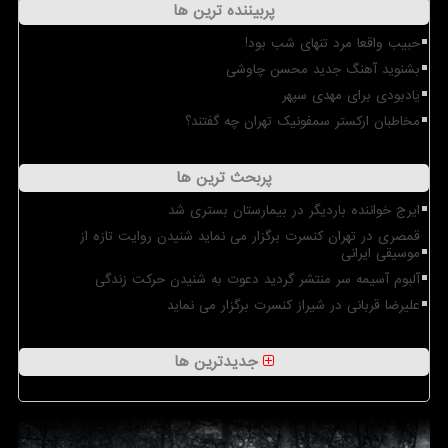
پربیننده ترین ها
حبیب واقعا مرد تنهای شب بود!
بشنوید آهنگ جدید محسن چاوشی
یادبودی برای مهدی سپهر
مخاطبان ارکستر سمفونیک تهران چه گفتند؟
پربحث ترین ها
ایرج خواننده باردیگر در بیمارستان بستری شد
قمصری در تهران کنسرت برگزار می نماید شنیدن روایت تازه از
موسیقی ایرانی
آلبوم آسیمه سر منتشر گردید دعوت به شنیدن حرکت زندگی
علیرضا قربانی در شیراز کنسرت برگزار می نماید
جدیدترین ها