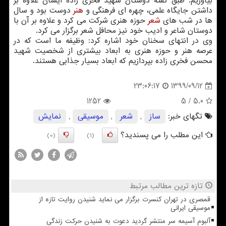
بیاوریم. طبق گفته دوستان شهید فخری زاده ایشان علاوه بر
داشتن جایگاه علمی، چهره ای فرهنگی و
هنر
دوست بود و سال
ها در شب های
شعر
حوزه هنری شرکت می کرد و علاوه بر آن با
دوستان شاعر و ادیب خود نیز محافل شعر برگزار می کرد.
وی در انتهای سخنان خود اشاره کرد: وظیفه ما است که در
عرصه هنر و حوزه هنری به ابعاد بیشتری از شخصیت شهید
محسن فخری زاده بپردازیم که ابعاد بسیار جذابی هستند.
1399/09/12
23:06:17
1252
/ 5
5.0
تگهای خبر:
ساز
,
شعر
,
موسیقی
,
نمایش
این مطلب را می پسندید؟
(0)
(1)
تازه ترین مطالب مرتبط
قمصری در تهران کنسرت برگزار می نماید شنیدن روایت تازه از
موسیقی ایرانی
آلبوم آسیمه سر منتشر گردید دعوت به شنیدن حرکت زندگی