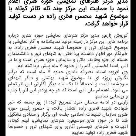
مدیر مركز هنرهای نمایشی حوزه هنری اعلام
نمود با حمایت این مركز چند تله تئاتر كوتاه با
موضوع شهید محسن فخری زاده در دست تولید
قرار خواهد گرفت.
کوروش زارعی مدیر مرکز هنرهای نمایشی حوزه هنری درباره
برنامه های این مرکز در زمینه تولید نمایشنامه و آثار نمایشی با
موضوع شهدای ترور و خصوصاً شهید محسن فخری زاده، به
خبرنگار مهر اظهار داشت: پرداختن به شهدای ترور و دانشمندان
هسته ای جزو وظایف ذاتی و سازمانی حوزه هنری است و ما در
این راستا نخستین گام را از حدود ۷ ماه پیش برداشته ایم.
وی افزود: استاد نصرالله قادری حدود ۷ ماه است که درگیر
نگارش پروژه ای با موضوع شهید بهشتی و دیگر شهدای
سرچشمه است و احتمالاً تا یک ماه دیگر نگارش این اثر تمام
می شود. اهتمام مان این است که هر چه زودتر این اثر را چاپ
و رونمایی نماییم.
زارعی در ادامه سخنان خود تصریح کرد: از روز جمعه که خبر
شهادت شهید فخری زاده انتشار یافت، با حضور رئیس حوزه
هنری سازمان تبلیغات اسلامی جلسه ای برگزار و ستادی تشکیل
شد تا در حوزه های موسیقی، هنرهای نمایشی، فیلم کوتاه،
ادبیات و هنرهای تجسمی آثاری برای شهدای ترور و خصوصاً
شهید فخری زاده تولید نماییم.