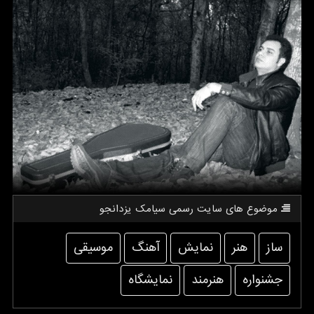
موضوع های سایت رسمی سیامك یزدانجو
ساز
هنر
نمایش
آهنگ
موسیقی
جشنواره
هنرمند
نمایشگاه