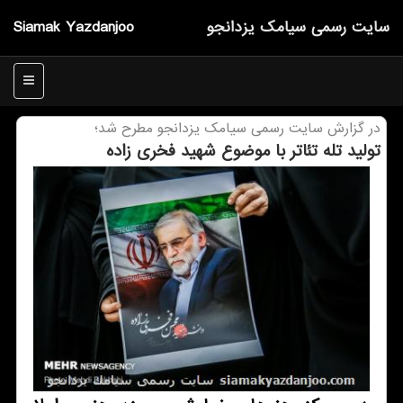
سایت رسمی سیامك یزدانجو
Siamak Yazdanjoo
منو
در گزارش سایت رسمی سیامك یزدانجو مطرح شد؛
تولید تله تئاتر با موضوع شهید فخری زاده