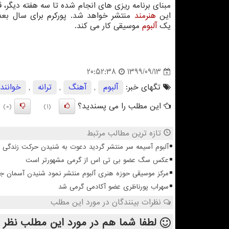
مبنای برنامه ریزی های انجام شده تا سه هفته دیگر، ق
این
هنرمند
منتشر خواهد شد. پورکرم برای سال بعد 
یک
آلبوم
موسیقی کار می کند.
1399/09/13
20:52:38
تگهای خبر:
آلبوم
,
آهنگ
,
ترانه
,
خوانند
این مطلب را می پسندید؟
(0)
(1)
تازه ترین مطالب مرتبط
آلبوم آسیمه سر منتشر گردید دعوت به شنیدن حرکت زندگی
عکس سگ عضو بی تی اس از گرمی مشهورتر است
مرکز موسیقی حوزه هنری آلبوم منتشر نمود شنیدن آسمان 
سهراب پورناظری عضو آکادمی گرمی شد
نظرات بینندگان در مورد این مطلب
لطفا شما هم
در مورد این مطلب
نظر 