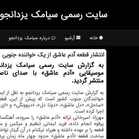
سایت رسمی سیامك یزدانجو
خانه
آرشیو
درباره سیامک یزدانجو
انتشار قطعه آدم عاشق از یك خواننده جنوبی
به گزارش سایت رسمی سیامك یزدانج
موسیقایی «آدم عاشق» با صدای ناصر
منتشر گردید.
به گزارش سایت رسمی سیامک یزدانجو به نقل از ایسنا
خوانندگان جنوب کشور است که پیش از این، قط
«ساحل»، «دل عاشق»، «دوتا دل»، «دیوونگی» و «ای 
اجرا کرده است.
مهرزاد امیرخانی
ترانه
«آدم عاشق» را سروده، آهنگسازی
پرقوه انجام داده، فرید ایمانی تنظیم و میکس و م
قطعه را بر عهده داشته و هیراد نیکنام در آن گیتار نوا
ساخت قطعه «آدم عاشق» حدود چهار ماه زمان برد