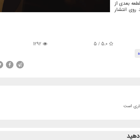
طعه بعدی از
روی انتشار
1292
/ 5
5.0
ه
جاری است
دهید