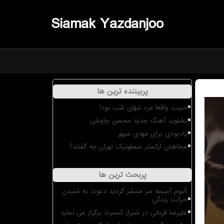
Siamak Yazdanjoo
پربیننده ترین ها
حبیب واقعا مرد تنهای شب بود!
بشنوید آهنگ جدید محسن چاوشی
یادبودی برای مهدی سپهر
مخاطبان ارکستر سمفونیک تهران چه گفتند؟
پربحث ترین ها
آلبوم آسیمه سر منتشر گردید دعوت به شنیدن
حرکت زندگی
علیرضا قربانی در شیراز کنسرت برگزار می نماید