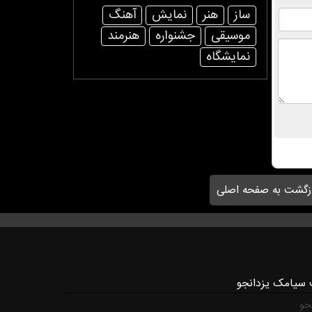
ساز
هنر
نمایش
آهنگ
موسیقی
جشنواره
هنرمند
نمایشگاه
زگشت به صفحه اصلی
 سیامک یزدانجو
جو