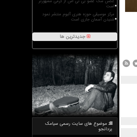
عکس سگ عضو بی تی اس از گرمی مشهورتر
است
مرکز موسیقی حوزه هنری آلبوم منتشر نمود
شنیدن آسمان جاری است
جدیدترین ها
موضوع های سایت رسمی سیامك
یزدانجو