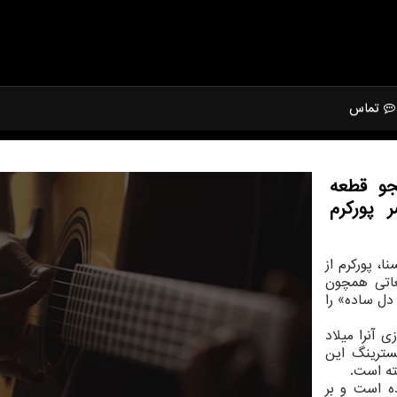
تماس
و قطعه
 پوركرم
، پورکرم از
عاتی همچون
دل ساده» را
 آنرا میلاد
سترینگ این
خته است.
ه است و بر