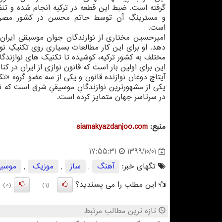
گرفته است. ضبط این قطعه در ترکیه انجام شده و ت
و مسترینگِ آن توسط حاتم محسن در کشور مصر 
است.
امیرحسین مختاری از نوازندگان جوان موسیقی ایرا
دهد. او برای این کار مطالعات بسیاری روی تکنیکِ نو
مختلف به کشور ترکیه، کوشیده تا تکنیک های نوازندگانِ 
این برای اولین بار است که قانون نوازی از ایران در کن
آیتاچ دوغان نوازنده قانون و یکی از سه عضو گروه «تک
یکی از مشهورترین نوازندگانِ موسیقیِ شرق است که ت
در سرتاسر جهان متمایز کرده است.
منبع:
siamakyazdanjoo.com
1399/10/01
17:55:31
تگهای خبر:
آهنگ
,
ساز
,
موزیك
,
موسی
این مطلب را می پسندید؟
(0)
(1)
تازه ترین مطالب مرتبط