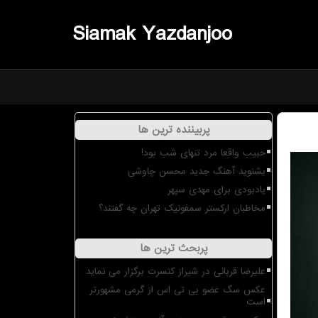
Siamak Yazdanjoo
پربیننده ترین ها
حبیب واقعا مرد تنهای شب بود!
بشنوید آهنگ جدید محسن چاوشی
یادبودی برای مهدی سپهر
مخاطبان ارکستر سمفونیک تهران چه گفتند؟
پربحث ترین ها
علیرضا قربانی در شیراز کنسرت برگزار می نماید
عکس سگ عضو بی تی اس از گرمی مشهورتر
است