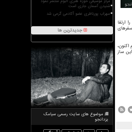
مرکز موسیقی حوزه هنری آلبوم منتشر نمود
شنیدن آسمان جاری است
سهراب پورناظری عضو آکادمی گرمی شد
ا ارتقا
 سفرهای
جدیدترین ها
 اکنون،
این ساز
موضوع های سایت رسمی سیامك
یزدانجو