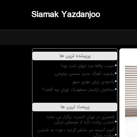
Siamak Yazdanjoo
پربیننده ترین ها
حبیب واقعا مرد تنهای شب بود!
بشنوید آهنگ جدید محسن چاوشی
یادبودی برای مهدی سپهر
مخاطبان ارکستر سمفونیک تهران چه گفتند؟
پربحث ترین ها
قمصری در تهران کنسرت برگزار می نماید
شنیدن روایت تازه از موسیقی ایرانی
آلبوم آسیمه سر منتشر گردید دعوت به شنیدن
حرکت زندگی