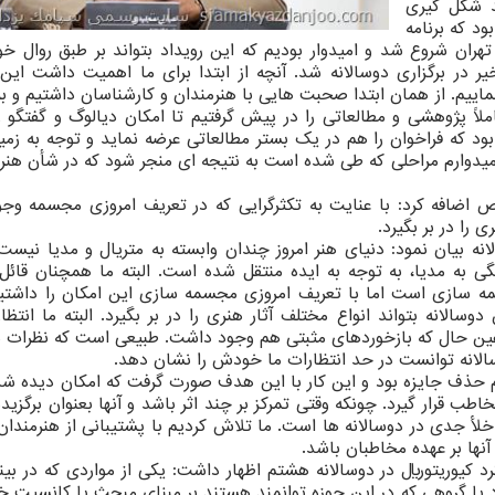
د شکل گیری
دیک به ۲ سال پیش بود که برنامه
ران شروع شد و امیدوار بودیم که این رویداد بتواند بر طبق روال خو
ر در برگزاری دوسالانه شد. آنچه از ابتدا برای ما اهمیت داشت این 
 نماییم. از همان ابتدا صحبت هایی با هنرمندان و کارشناسان داشتیم و ب
لاً پژوهشی و مطالعاتی را در پیش گرفتیم تا امکان دیالوگ و گفتگو ر
ود که فراخوان را هم در یک بستر مطالعاتی عرضه نماید و توجه به زمی
. امیدوارم مراحلی که طی شده است به نتیجه ای منجر شود که در شأن هنر
اضافه کرد: با عنایت به تکثرگرایی که در تعریف امروزی مجسمه وجود
را در بر بگیرد.
ه بیان نمود: دنیای هنر امروز چندان وابسته به متریال و مدیا نیست.
ی به مدیا، به توجه به ایده منتقل شده است. البته ما همچنان قائل 
ه سازی است اما با تعریف امروزی مجسمه سازی این امکان را داشتیم
الانه بتواند انواع مختلف آثار هنری را در بر بگیرد. البته ما انتظار
درعین حال که بازخوردهای مثبتی هم وجود داشت. طبیعی است که نظرات م
الانه توانست در حد انتظارات ما خودش را نشان دهد.
ادیم حذف جایزه بود و این کار با این هدف صورت گرفت که امکان دیده 
اطب قرار گیرد. چونکه وقتی تمرکز بر چند اثر باشد و آنها بعنوان برگزید
خلأ جدی در دوسالانه ها است. ما تلاش کردیم با پشتیبانی از هنرمندان
 آنها بر عهده مخاطبان باشد.
کیوریتوریال در دوسالانه هشتم اظهار داشت: یکی از مواردی که در بین
د یا گروهی که در این حوزه توانمند هستند بر مبنای مبحث یا کانسپت 