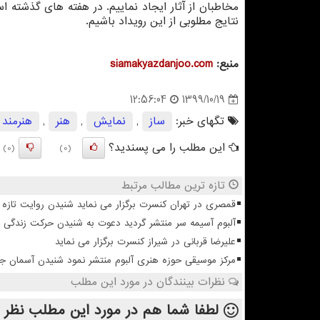
مخاطبان از آثار ایجاد نماییم. در هفته های گذشته 
نتایج مطلوبی از این رویداد باشیم.
منبع:
siamakyazdanjoo.com
1399/10/19
12:56:04
تگهای خبر:
ساز
,
نمایش
,
هنر
,
هنرمند
این مطلب را می پسندید؟
(0)
(0)
تازه ترین مطالب مرتبط
قمصری در تهران کنسرت برگزار می نماید شنیدن روایت تازه ا
آلبوم آسیمه سر منتشر گردید دعوت به شنیدن حرکت زندگی
علیرضا قربانی در شیراز کنسرت برگزار می نماید
مرکز موسیقی حوزه هنری آلبوم منتشر نمود شنیدن آسمان 
نظرات بینندگان در مورد این مطلب
لطفا شما هم
در مورد این مطلب
نظر 