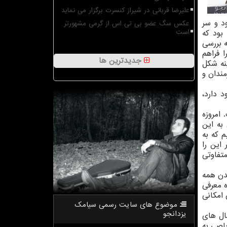
علیرضا قربانی در شیراز کنسرت برگزار می نماید
د و سر
عکس سگ عضو بی تی اس از گرمی مشهورتر
بود که
است
ه بررسی
ا فراهم
جدیدترین ها
نه شکل
مندان و
 دارد،
 امروزه
به این
 که به
 این را
تفاوتی
شدن همه
ه معرفی
 امکانی
موضوع های سایت رسمی سیامك
یزدانجو
ال های
خاصی به