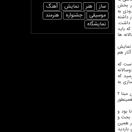
نار بخش
ساز
هنر
نمایش
آهنگ
دودی به
موسیقی
جشنواره
هنرمند
ر داشته
 داشت.
نمایشگاه
 جامعه ما آن طور که باید
لانه ها
 نمایش
د. بخشی از آثار هم
است که
سالانه
رسید که
سازی به
وی افزود: یکی از مسائلی که در این دوسالانه مورد توجه قرار گرفت توجه به معماری و ارتباط آن با مجسمه سازی بود. بر همین مبنا ۲
همینطور
ا بود و
ه بحث و
ر همین
 بازدید