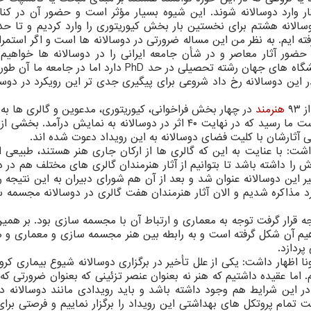
 آثار وارد دوسالانه شوند. این شیوه بسیار مؤثر است و حضور آن در ک
دوسالانه هشتم برای نخستین بار بخش کیوریتوری را وارد کردیم و تا ح
ه ایم. به نظر من این مساله ضرورتی در دوسالانه ها است و اگر استمرا
 حضور آثار معاصر و در شأن جامعه ایرانی را در دوسالانه ها خواهیم
کیوریتوری یک روش آکادمیک و علمی است که در دانشگاه های جهان رشته تحصیلی در حد PhD دارد اما در
 این دوسالانه رخ داد شروعی برای پیگیری جدی تر این رویکرد در دوسا
هنرمند
در چهار بخش فراخوانی، کیوریتوری، مدعوین و گالری ها به
درآمده است. در بخش فراخوانی بالغ بر ۱۵۰۰ اثر به دست ما رسید که در نهایت ۴۰ اثر در دوسالانه به نمایش درآم
 آثارشان با کلیت فضای دوسالانه به این رویداد دعوت شده اند.
اشت: با عنایت به این که گالری ها از ارکان جاری هنر هستند، طبیعی 
داشته باشد تا بتوانیم از آثار هنرمندان گالری های مختلف هم در دو
یر این دوسالانه عنوان شد و بعد از آن هم شورای دبیران به این نتیجه 
وارد مذاکره شدیم و الان آثار هنرمندان هفت گالری در دوسالانه مجسمه 
فاهیم آن شکل گرفته است و به رابطه بین هنر مجسمه سازی و معماری و 
پردازد.
نا اظهار داشت: یکی از علل تأخیر در برگزاری دوسالانه شیوع بیماری کرون
 اما عقیده داشتیم که هنر نه بعنوان عنصر تزئینی که بعنوان ضرورتی ک
 در این شرایط هم وجود داشته باشد و باید رویدادی مانند دوسالانه د
تمام پروتکل های بهداشتی این رویداد را برگزار نماییم و فرصتی برای