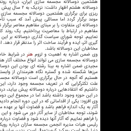
هشتمین دوسالانه مجسمه سازی ایران، درباره رون
دوسالانه هشتم اظهار داشت: نز
ریزی برای برگزاری هشتمین دوسالانه مجسمه سازی ته
موعد برگزار گردد اما مسائلی پیش آمد که سبب تأخی
دوسالانه ای متفاوت را بر مبنای مفاهیم معاصر برگزار
مفاهیم در ارتباط با معاصریت پرداختیم. یک روند کام
نماییم. توجه شورای سیاست گذاری دوسالانه بر این ب
گیری اثر، ایده و فرآیند ساخت اثر را مدنظر قرار دهد
مخاطبان این دوسالانه باشد.
وی ضمن اشاره به اهمیت و لزوم
هنر
در شرایط خاص 
دوسالانه مجسمه سازی می تواند انواع مختلف آثار هنری 
مجیدی ضمن اشاره به بینا رشته ای بودن این دوسالان
مرزها شکسته شده و گستره نگاه هنرمندان از وابستگ
هستیم که آنچه در حال برگزاری است دوسالانه مجسم
علت تکثرگرایی که در تعریف مجسمه وجود دارد، این دوس
داشتیم که انتقادهایی درباره دوسالانه پیش بیاید، 
در این حوزه وجود داشته باشد اما در مجموع این دوس
وی افزود: یکی از اقداماتی که در این دوره انجام د
آثار به یک اندازه فراهم باشد و قضاوت آنها بر عهده مخ
شوند، توجه مخاطبان از سایر آثار دور می شود و این 
را فراهم نماییم که آثار آنها دیده شود و قضاوت درباره
رئیس هیات مدیره انجمن مجسمه سازان درباره رویکرد 
دنیا رایج است رویکرد کیوریتوریال است. بدین سان فر