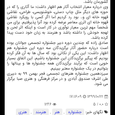
کشورمان باشد. ‏
وی درباره معیار انتخاب آثار هم اظهار داشت: ما آثاری را که در
حوزه های دیگر مثل چاپ دستی، ‏خوشنویسی، طراحی، نقاشی
قهوه خانه ای و.. بود رد کردیم اما اگر کسی با رویکرد ‏نقاشی
قهوه خانه ای اثری معاصر عرضه کرده بود آنرا پذیرفتیم. برای من
شخصاً مهم ترین ‏معیار نوآوری در کار است و اینکه اثر لحن و
لهجه خودش را داشته باشد و هنرمند به زبان ‏خود دست پیدا
کرده باشد. ‏
صادق زاده که چندین دوره دبیر جشنواره تجسمی جوانان بوده
است درباره حضور آثار ‏برگزیدگان سه دوره این جشنواره هم
اظهار داشت: این یکی از نکاتی بود که سال ها به آن فکر کرده
‏بودیم که پیگیر برگزیدگان این جشنواره باشیم. این اتفاق بسیار
خوبی است که برآیند برگزیدگان همه جشنواره ها و‬ بینالها را
بتوانیم در یک جشنواره معتبر ببینیم. ‏
سیزدهمین جشنواره هنرهای تجسمی فجر بهمن ۹۹ به دبیری
علی اشرف صندوق آبادی و در مرکز فرهنگی و هنری صبا برگزار
‏می شود.‏
1399/10/22
17:16:09
1246
/ 5
0.0
تگهای خبر:
جشنواره
,
هنر
,
هنرمند
,
هنری