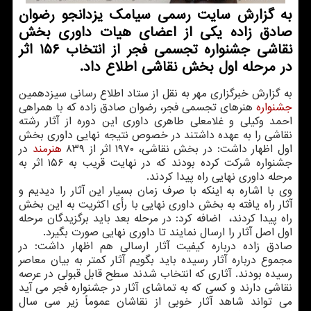
به گزارش سایت رسمی سیامک یزدانجو رضوان
صادق زاده یکی از اعضای هیات داوری بخش
نقاشی جشنواره تجسمی فجر از انتخاب ۱۵۶ اثر
در مرحله اول بخش نقاشی اطلاع داد.
به گزارش خبرگزاری‬ مهر‬ به نقل‬ از‬ ستاد اطلاع رسانی سیزدهمین
جشنواره
هنرهای تجسمی فجر، رضوان صادق زاده که با همراهی
احمد وکیلی و غلامعلی طاهری داوری این دوره از آثار رشته
نقاشی را به عهده داشتند ‏در خصوص نتیجه نهایی داوری بخش
اول اظهار داشت: در بخش نقاشی، ۱۹۷۰ اثر از ۸۳۹
هنرمند
در
‏جشنواره شرکت کرده بودند که در نهایت قریب به ۱۵۶ اثر به
مرحله داوری نهایی راه پیدا کردند.
وی با اشاره به اینکه با ‏صرف زمان بسیار این آثار را دیدیم و
آثار راه یافته به بخش داوری نهایی با رأی اکثریت به این بخش
‏راه پیدا کردند، ‬ اضافه کرد: در مرحله بعد باید برگزیدگان مرحله
اول اصل آثار را ارسال نمایند تا داوری نهایی ‏صورت بگیرد.
صادق زاده درباره کیفیت آثار ارسالی هم اظهار داشت: در
مجموع درباره آثار رسیده باید بگویم آثار کمتر به بیان معاصر
رسیده بودند. آثاری که انتخاب شدند سطح قابل قبولی ‏در عرصه
نقاشی دارند و کسی که به تماشای آثار در جشنواره فجر می آید
می تواند شاهد آثار خوبی از نقاشان عموماً زیر سی سال