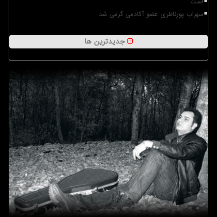
است
سهراب پورناظری عضو آکادمی گرمی شد
جدیدترین ها