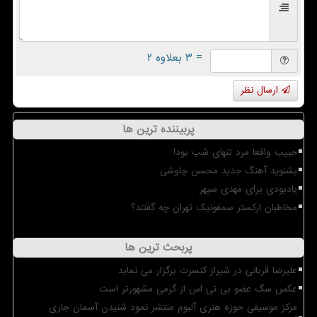
= ۳ بعلاوه ۲
ارسال نظر
پربیننده ترین ها
حبیب واقعا مرد تنهای شب بود!
بشنوید آهنگ جدید محسن چاوشی
یادبودی برای مهدی سپهر
مخاطبان ارکستر سمفونیک تهران چه گفتند؟
پربحث ترین ها
علیرضا قربانی در شیراز کنسرت برگزار می نماید
عکس سگ عضو بی تی اس از گرمی مشهورتر است
مرکز موسیقی حوزه هنری آلبوم منتشر نمود شنیدن آسمان جاری